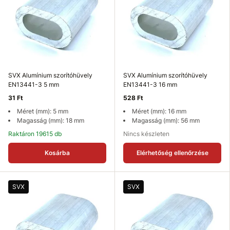
SVX Alumínium szorítóhüvely
SVX Alumínium szorítóhüvely
EN13441-3 5 mm
EN13441-3 16 mm
31 Ft
528 Ft
Méret (mm): 5 mm
Méret (mm): 16 mm
Magasság (mm): 18 mm
Magasság (mm): 56 mm
Raktáron 19615 db
Nincs készleten
Kosárba
Elérhetőség ellenőrzése
SVX
SVX