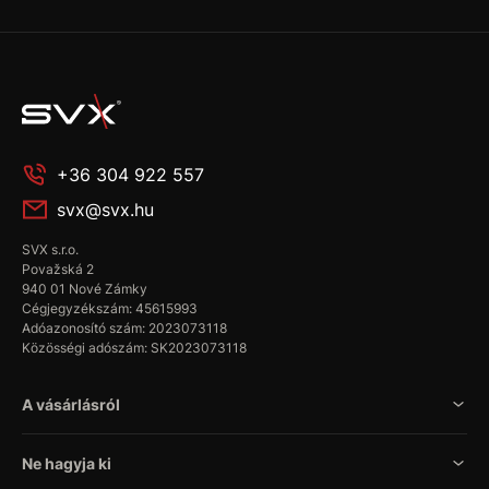
+36 304 922 557
svx@svx.hu
SVX s.r.o.
Považská 2
940 01 Nové Zámky
Cégjegyzékszám: 45615993
Adóazonosító szám: 2023073118
Közösségi adószám: SK2023073118
A vásárlásról
Ne hagyja ki