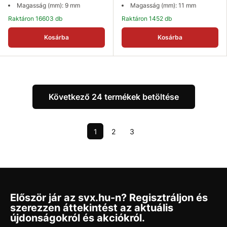
Magasság (mm): 9 mm
Magasság (mm): 11 mm
Raktáron 16603 db
Raktáron 1452 db
Kosárba
Kosárba
Következő 24 termékek betöltése
1
2
3
Először jár az svx.hu-n? Regisztráljon és
szerezzen áttekintést az aktuális
újdonságokról és akciókról.