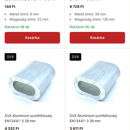
144 Ft
9 728 Ft
Méret (mm): 9 mm
Méret (mm): 36 mm
Magasság (mm): 32 mm
Magasság (mm): 126 mm
Raktáron 68 db
Raktáron 90 db
Kosárba
Kosárba
SVX
SVX
SVX Alumínium szorítóhüvely
SVX Alumínium szorítóhüvely
EN13441-3 28 mm
EN13441-3 26 mm
4 332 Ft
3 611 Ft