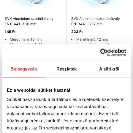
SVX Alumínium szorítóhüvely
SVX Alumínium szorítóhüvely
EN13441-3 10 mm
EN13441-3 12 mm
145 Ft
223 Ft
Méret (mm): 10 mm
Méret (mm): 12 mm
Magasság (mm): 35 mm
Magasság (mm): 42 mm
Raktáron 1816 db
Raktáron 3175 db
Kosárba
Kosárba
Beleegyezés
Részletek
A sütikről
SVX
Ez a weboldal sütiket használ
Sütiket használunk a tartalmak és hirdetések személyre
szabásához, közösségi funkciók biztosításához,
valamint weboldalforgalmunk elemzéséhez. Ezenkívül
közösségi média-, hirdető- és elemező partnereinkkel
megosztjuk az Ön weboldalhasználatra vonatkozó