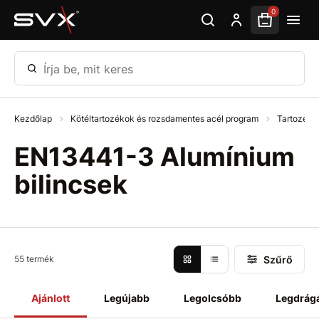
Ugrás az oldal fő részéhez
0
Írja be, mit keres
Kezdőlap
Kötéltartozékok és rozsdamentes acél program
Tartozéko
EN13441-3 Alumínium
bilincsek
Szűrő
55 termék
Ajánlott
Legújabb
Legolcsóbb
Legdrág