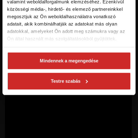
valamint weboldalforgalmunk elemzéséhez. Ezenkívül
közösségi média-, hirdető- és elemező partnereinkkel
Először jár az svx.hu-n? Regisztráljon és
megosztjuk az Ön weboldalhasználatra vonatkozó
szerezzen áttekintést az aktuális
adatait, akik kombinálhatják az adatokat más olyan
újdonságokról és akciókról.
adatokkal, amelyeket Ön adott meg számukra vagy az
Ön által használt más szolgáltatásokból gyűjtöttek.
Feliratkozás
Mindennek a megengedése
Hozzájárulok a személyes adatok feldolgozásához üzleti
értesítések küldése céljából - 16 éven felüli személyek számára
ajánlott!
Testre szabás