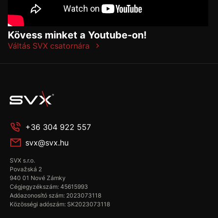
Kövess minket a Youtube-on!
Váltás SVX csatornára
+36 304 922 557
svx@svx.hu
SVX s.r.o.
Považská 2
940 01 Nové Zámky
Cégjegyzékszám: 45615993
Adóazonosító szám: 2023073118
Közösségi adószám: SK2023073118