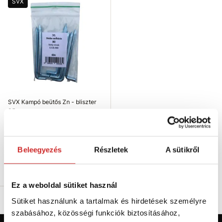
SVX
SVX Kampó beütős Zn - bliszter
35
1 291 Ft
Méret (mm): 60 mm
Beleegyezés
Részletek
A sütikről
Raktáron 260 db
Kosárba
Ez a weboldal sütiket használ
Sütiket használunk a tartalmak és hirdetések személyre
szabásához, közösségi funkciók biztosításához,