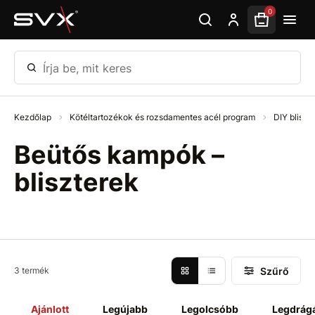
Ugrás az oldal fő részéhez
0
Írja be, mit keres
Kezdőlap
Kötéltartozékok és rozsdamentes acél program
DIY bliszt
Beütős kampók –
bliszterek
Szűrő
3 termék
Ajánlott
Legújabb
Legolcsóbb
Legdrág