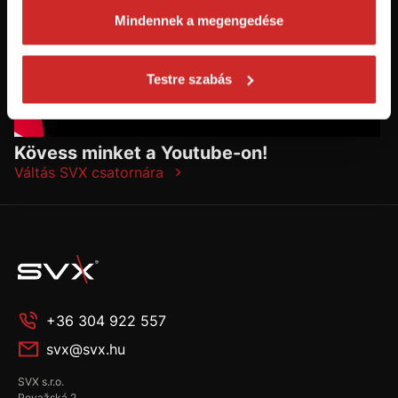
Mindennek a megengedése
Testre szabás
Kövess minket a Youtube-on!
Váltás SVX csatornára
+36 304 922 557
svx@svx.hu
SVX s.r.o.
Považská 2