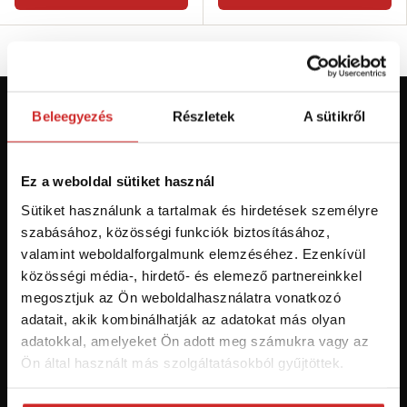
Beleegyezés
Részletek
A sütikről
Először jár az svx.hu-n? Regisztráljon és
szerezzen áttekintést az aktuális
újdonságokról és akciókról.
Ez a weboldal sütiket használ
Sütiket használunk a tartalmak és hirdetések személyre
Feliratkozás
szabásához, közösségi funkciók biztosításához,
valamint weboldalforgalmunk elemzéséhez. Ezenkívül
Hozzájárulok a személyes adatok feldolgozásához üzleti
közösségi média-, hirdető- és elemező partnereinkkel
értesítések küldése céljából - 16 éven felüli személyek számára
megosztjuk az Ön weboldalhasználatra vonatkozó
ajánlott!
adatait, akik kombinálhatják az adatokat más olyan
adatokkal, amelyeket Ön adott meg számukra vagy az
Ön által használt más szolgáltatásokból gyűjtöttek.