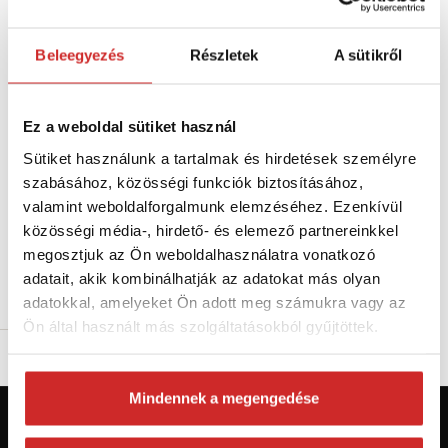
Beleegyezés
Részletek
A sütikről
Ez a weboldal sütiket használ
Sütiket használunk a tartalmak és hirdetések személyre
SVX Csavaros kampó Zn -
bliszter 28
szabásához, közösségi funkciók biztosításához,
983 Ft
valamint weboldalforgalmunk elemzéséhez. Ezenkívül
közösségi média-, hirdető- és elemező partnereinkkel
Méret (mm): 60 mm
megosztjuk az Ön weboldalhasználatra vonatkozó
Raktáron 7 db
adatait, akik kombinálhatják az adatokat más olyan
Kosárba
adatokkal, amelyeket Ön adott meg számukra vagy az
Ön által használt más szolgáltatásokból gyűjtöttek.
Mindennek a megengedése
Először jár az svx.hu-n? Regisztráljon és