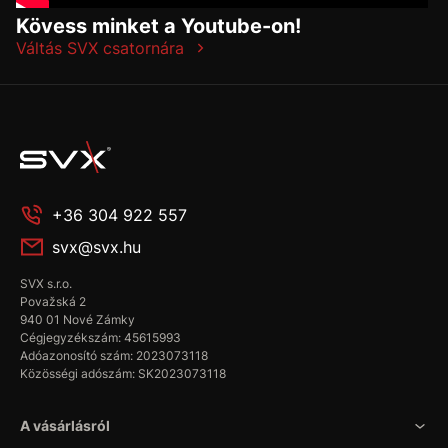
Kövess minket a Youtube-on!
Váltás SVX csatornára
+36 304 922 557
svx@svx.hu
SVX s.r.o.
Považská 2
940 01 Nové Zámky
Cégjegyzékszám: 45615993
Adóazonosító szám: 2023073118
Közösségi adószám: SK2023073118
A vásárlásról