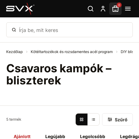
Ugrás az oldal fő részéhez
0
Írja be, mit keres
Kezdőlap
Kötéltartozékok és rozsdamentes acél program
DIY bliszt
Csavaros kampók –
bliszterek
Szűrő
5 termék
Ajánlott
Legújabb
Legolcsóbb
Legdrág