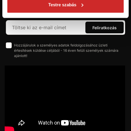
szerezzen áttekintést az aktuális
Testre szabás
újdonságokról és akciókról.
Feliratkozás
Hozzájárulok a személyes adatok feldolgozásához üzleti
értesítések küldése céljából - 16 éven felüli személyek számára
ajánlott!