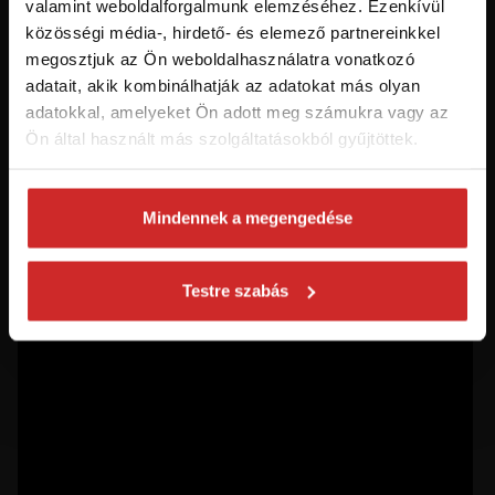
valamint weboldalforgalmunk elemzéséhez. Ezenkívül
közösségi média-, hirdető- és elemező partnereinkkel
Először jár az svx.hu-n? Regisztráljon és
megosztjuk az Ön weboldalhasználatra vonatkozó
szerezzen áttekintést az aktuális
adatait, akik kombinálhatják az adatokat más olyan
újdonságokról és akciókról.
adatokkal, amelyeket Ön adott meg számukra vagy az
Ön által használt más szolgáltatásokból gyűjtöttek.
Feliratkozás
Mindennek a megengedése
Hozzájárulok a személyes adatok feldolgozásához üzleti
értesítések küldése céljából - 16 éven felüli személyek számára
ajánlott!
Testre szabás