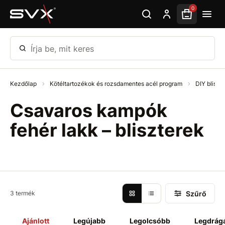
Ugrás az oldal fő részéhez
0
Írja be, mit keres
Kezdőlap
Kötéltartozékok és rozsdamentes acél program
DIY bliszt
Csavaros kampók
fehér lakk – bliszterek
Szűrő
3 termék
Ajánlott
Legújabb
Legolcsóbb
Legdrág