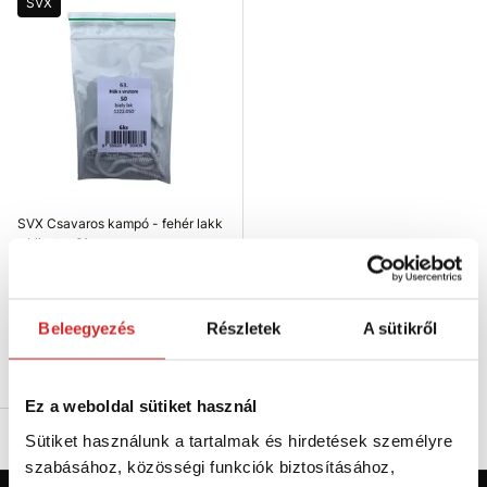
SVX
SVX Csavaros kampó - fehér lakk
- bliszter 61
1 012 Ft
Méret (mm): 30 mm
Beleegyezés
Részletek
A sütikről
Raktáron 95 db
Kosárba
Ez a weboldal sütiket használ
Sütiket használunk a tartalmak és hirdetések személyre
szabásához, közösségi funkciók biztosításához,