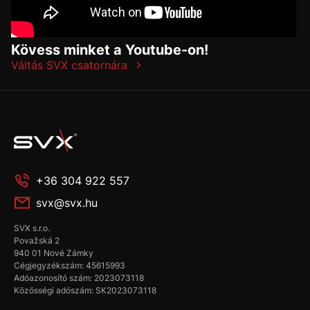
Kövess minket a Youtube-on!
Váltás SVX csatornára
+36 304 922 557
svx@svx.hu
SVX s.r.o.
Považská 2
940 01 Nové Zámky
Cégjegyzékszám: 45615993
Adóazonosító szám: 2023073118
Közösségi adószám: SK2023073118