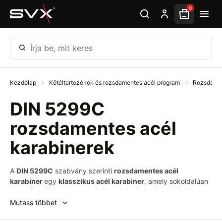
Ugrás az oldal fő részéhez
0
Írja be, mit keres
Kezdőlap
Kötéltartozékok és rozsdamentes acél program
Rozsdamen
DIN 5299C
rozsdamentes acél
karabinerek
A
DIN 5299C
szabvány szerinti
rozsdamentes acél
karabiner
egy
klasszikus acél karabiner
, amely sokoldalúan
használható.
Robusztusságának
köszönhetően különféle
típusú csörlőkhöz vagy vontatóberendezésekhez is
Mutass többet
használható. A
rozsdamentes acél karabiner
nehéz