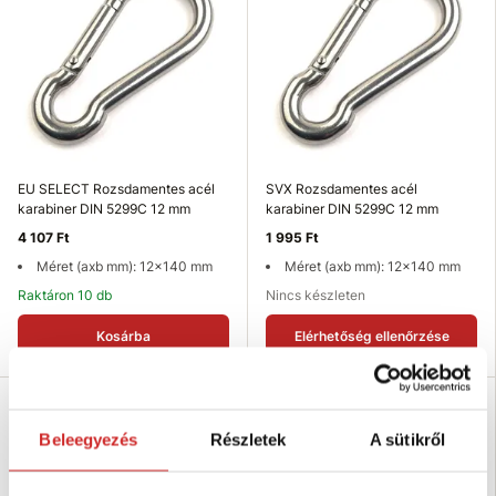
EU SELECT Rozsdamentes acél
SVX Rozsdamentes acél
karabiner DIN 5299C 12 mm
karabiner DIN 5299C 12 mm
4 107 Ft
1 995 Ft
Méret (axb mm): 12x140 mm
Méret (axb mm): 12x140 mm
Raktáron 10 db
Nincs készleten
Kosárba
Elérhetőség ellenőrzése
SVX
SVX
Beleegyezés
Részletek
A sütikről