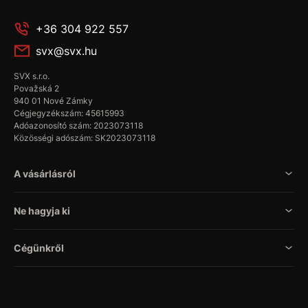
+36 304 922 557
svx@svx.hu
SVX s.r.o.
Považská 2
940 01 Nové Zámky
Cégjegyzékszám: 45615993
Adóazonosító szám: 2023073118
Közösségi adószám: SK2023073118
A vásárlásról
Ne hagyja ki
Cégünkről