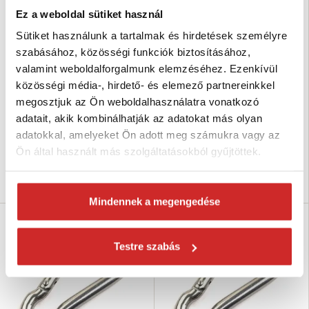
Ez a weboldal sütiket használ
Sütiket használunk a tartalmak és hirdetések személyre
szabásához, közösségi funkciók biztosításához,
valamint weboldalforgalmunk elemzéséhez. Ezenkívül
közösségi média-, hirdető- és elemező partnereinkkel
SVX Rozsdamentes acél
SVX Rozsdamentes acél
karabiner DIN 5299C 10 mm
karabiner DIN 5299C 8 mm
megosztjuk az Ön weboldalhasználatra vonatkozó
1 121 Ft
580 Ft
adatait, akik kombinálhatják az adatokat más olyan
adatokkal, amelyeket Ön adott meg számukra vagy az
Méret (axb mm): 10x100 mm
Méret (axb mm): 8x80 mm
Ön által használt más szolgáltatásokból gyűjtöttek.
Nincs készleten
Nincs készleten
Elérhetőség ellenőrzése
Elérhetőség ellenőrzése
Mindennek a megengedése
SVX
SVX
Testre szabás