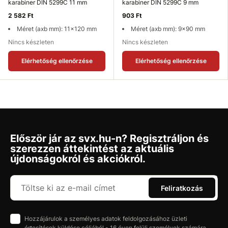
karabiner DIN 5299C 11 mm
karabiner DIN 5299C 9 mm
2 582 Ft
903 Ft
Méret (axb mm): 11x120 mm
Méret (axb mm): 9x90 mm
Nincs készleten
Nincs készleten
Elérhetőség ellenőrzése
Elérhetőség ellenőrzése
Először jár az svx.hu-n? Regisztráljon és
szerezzen áttekintést az aktuális
újdonságokról és akciókról.
Feliratkozás
Hozzájárulok a személyes adatok feldolgozásához üzleti
értesítések küldése céljából - 16 éven felüli személyek számára