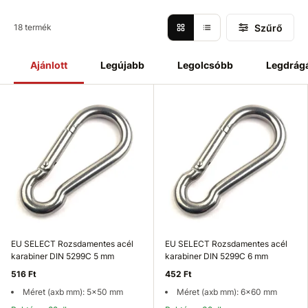
körülmények
között is
használható
, például
esőben
.
Szűrő
18 termék
Ajánlott
Legújabb
Legolcsóbb
Legdrág
EU SELECT Rozsdamentes acél
EU SELECT Rozsdamentes acél
karabiner DIN 5299C 5 mm
karabiner DIN 5299C 6 mm
516 Ft
452 Ft
Méret (axb mm): 5x50 mm
Méret (axb mm): 6x60 mm