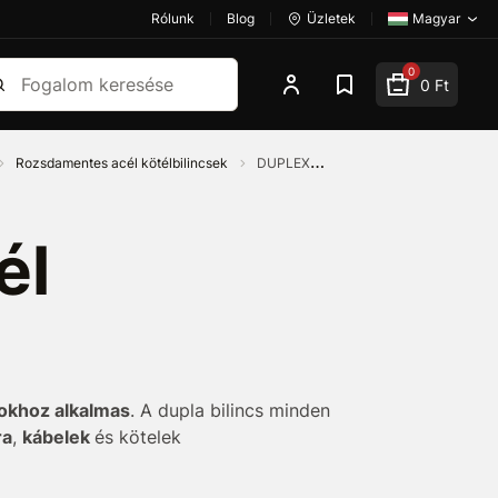
Rólunk
Blog
Üzletek
Magyar
esés
0
0 Ft
Rozsdamentes acél kötélbilincsek
DUPLEX
él
okhoz alkalmas
. A dupla bilincs minden
ra
,
kábelek
és kötelek