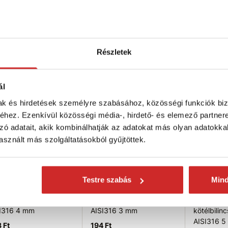
élbilincs DUPLEX
kötélbilincs DUPLEX
AISI316 
I316 6 mm
AISI316 8 mm
1 173 Ft
 Ft
1 610 Ft
Méret (m
Hosszús
éret (mm): 6 mm
Méret (mm): None
Részletek
osszúság (mm): 63 mm
Hosszúság (mm): 76 mm
Nincs kész
ktáron 27 db
Raktáron 23 db
ál
Kosárba
Kosárba
Elérhetős
VX
SVX
mak és hirdetések személyre szabásához, közösségi funkciók biz
hez. Ezenkívül közösségi média-, hirdető- és elemező partner
zó adatait, akik kombinálhatják az adatokat más olyan adatokka
sznált más szolgáltatásokból gyűjtöttek.
Testre szabás
Min
 Rozsdamentes acél
SVX Rozsdamentes acél
EU SELEC
élbilincs DUPLEX
kötélbilincs DUPLEX
Rozsdamen
I316 4 mm
AISI316 3 mm
kötélbili
AISI316 
 Ft
194 Ft