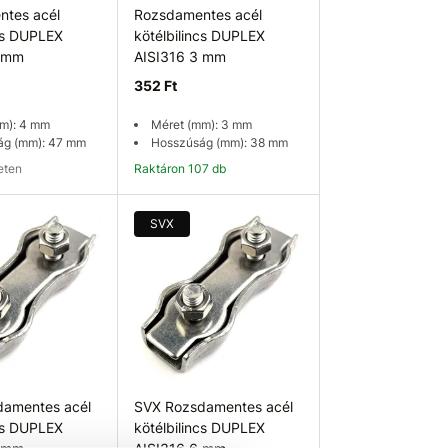
tes acél
Rozsdamentes acél
ncs DUPLEX
kötélbilincs DUPLEX
4 mm
AISI316 3 mm
352 Ft
m): 4 mm
Méret (mm): 3 mm
ág (mm): 47 mm
Hosszúság (mm): 38 mm
leten
Raktáron 107 db
ég ellenőrzése
Kosárba
SVX
damentes acél
SVX Rozsdamentes acél
ncs DUPLEX
kötélbilincs DUPLEX