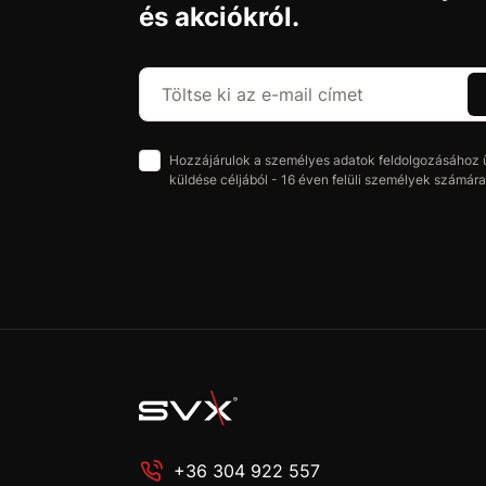
és akciókról.
Hozzájárulok a személyes adatok feldolgozásához üz
küldése céljából - 16 éven felüli személyek számára 
+36 304 922 557