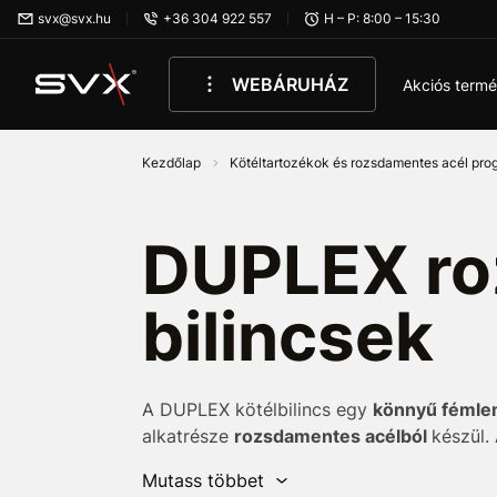
Ugrás az oldal fő részéhez
svx@svx.hu
+36 304 922 557
H – P: 8:00 – 15:30
WEBÁRUHÁZ
Akciós term
Kezdőlap
Kötéltartozékok és rozsdamentes acél pr
rozsdamentes acél bilincsek
DUPLEX ro
bilincsek
A DUPLEX kötélbilincs egy
könnyű fémlem
alkatrésze
rozsdamentes acélból
készül.
meghosszabbítására
és
csatlakoztatásár
Mutass többet