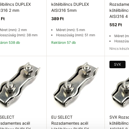
élbilincs DUPLEX
kötélbilincs DUPLEX
Rozsdamen
I316 2 mm
AISI316 5mm
kötélbili
AISI316 
 Ft
389 Ft
552 Ft
éret (mm): 2 mm
Méret (mm): 5 mm
osszúság (mm): 38 mm
Hosszúság (mm): 51 mm
Méret (m
Hosszús
ktáron 538 db
Raktáron 57 db
Nincs kész
Kosárba
Kosárba
Elérhetős
SVX
 SELECT
EU SELECT
SVX Rozs
sdamentes acél
Rozsdamentes acél
kötélbili