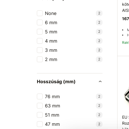
köt
AIS
None
2
167
6 mm
2
M
5 mm
2
H
4 mm
2
Ra
3 mm
2
2 mm
2
Hosszúság (mm)
76 mm
2
63 mm
2
51 mm
2
EU
Roz
47 mm
2