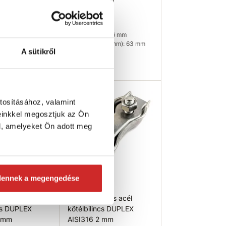
8 mm
AISI316 6 mm
611 Ft
m): None
Méret (mm): 6 mm
ág (mm): 76 mm
Hosszúság (mm): 63 mm
A sütikről
leten
Nincs készleten
ég ellenőrzése
Elérhetőség ellenőrzése
tosításához, valamint
einkkel megosztjuk az Ön
l, amelyeket Ön adott meg
dennek a megengedése
T
EU SELECT
tes acél
Rozsdamentes acél
ncs DUPLEX
kötélbilincs DUPLEX
5 mm
AISI316 2 mm