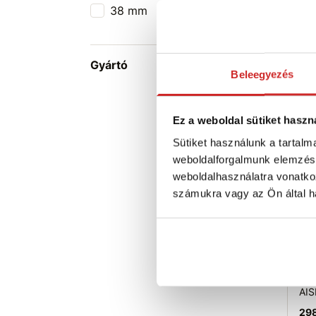
köt
38 mm
4
AIS
939
Gyártó
M
Beleegyezés
H
Ra
Ez a weboldal sütiket haszn
S
Sütiket használunk a tartal
weboldalforgalmunk elemzésé
weboldalhasználatra vonatko
számukra vagy az Ön által ha
SVX
köt
AIS
298