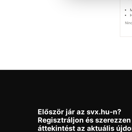
M
H
Ni
Elé
Először jár az svx.hu-n?
Regisztráljon és szerezzen
áttekintést az aktuális újd