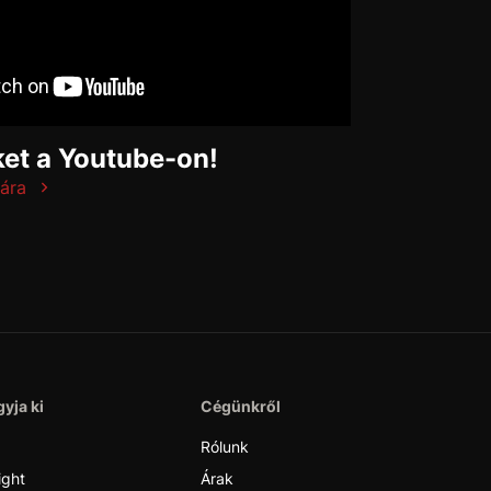
et a Youtube-on!
ára
yja ki
Cégünkről
Rólunk
ight
Árak