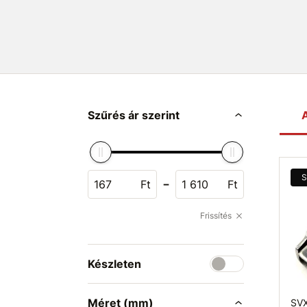
Szűrés ár szerint
A
S
-
Ft
Ft
Frissítés
Készleten
Méret (mm)
SVX