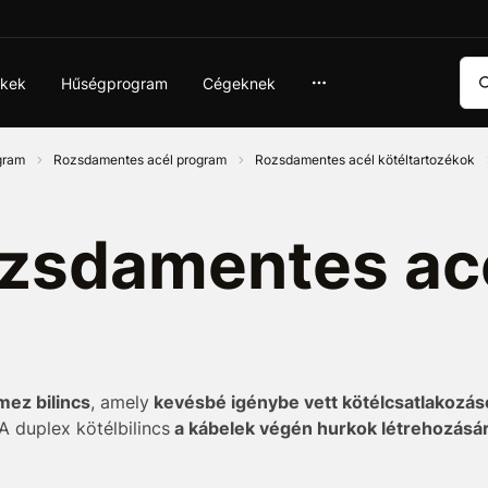
Ker
ékek
Hűségprogram
Cégeknek
ogram
Rozsdamentes acél program
Rozsdamentes acél kötéltartozékok
zsdamentes ac
ez bilincs
, amely
kevésbé igénybe vett kötélcsatlakozás
 A duplex kötélbilincs
a kábelek végén hurkok létrehozásá
a szolgál
.