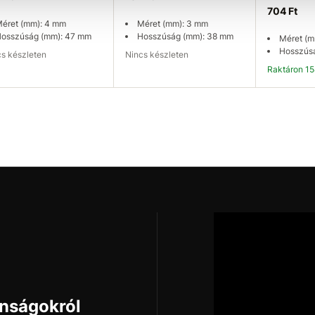
704 Ft
éret (mm): 4 mm
Méret (mm): 3 mm
osszúság (mm): 47 mm
Hosszúság (mm): 38 mm
Méret (m
Hosszús
ncs készleten
Nincs készleten
Raktáron 1
rhetőség ellenőrzése
Elérhetőség ellenőrzése
K
onságokról