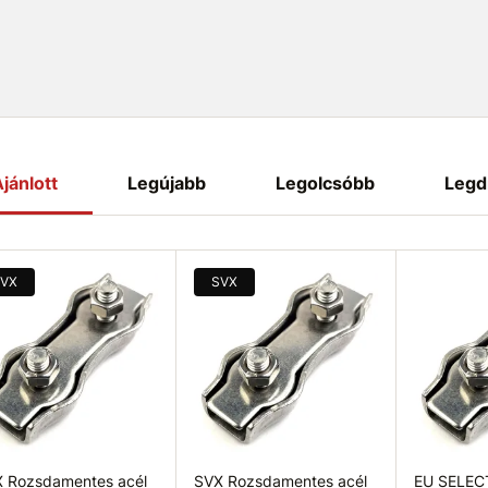
jánlott
Legújabb
Legolcsóbb
Legd
VX
SVX
 Rozsdamentes acél
SVX Rozsdamentes acél
EU SELEC