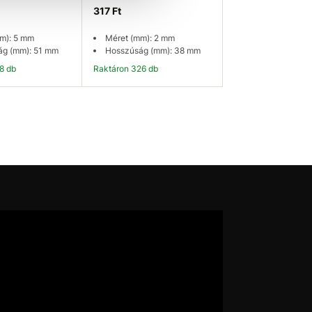
317 Ft
m): 5 mm
Méret (mm): 2 mm
ág (mm): 51 mm
Hosszúság (mm): 38 mm
58 db
Raktáron 326 db
osárba
Kosárba