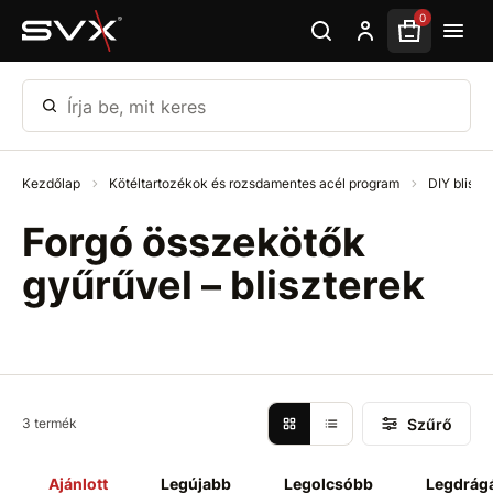
Ugrás az oldal fő részéhez
0
Írja be, mit keres
Kezdőlap
Kötéltartozékok és rozsdamentes acél program
DIY bliszt
Forgó összekötők
gyűrűvel – bliszterek
Szűrő
3 termék
Ajánlott
Legújabb
Legolcsóbb
Legdrág