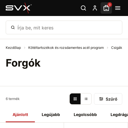
Ugrás az oldal fő részéhez
0
Írja be, mit keres
Kezdőlap
Kötéltartozékok és rozsdamentes acél program
Csigák
Forgók
Szűrő
6 termék
Ajánlott
Legújabb
Legolcsóbb
Legdrág