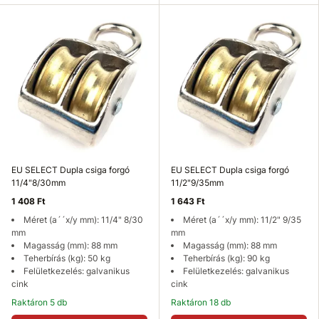
EU SELECT Dupla csiga forgó
EU SELECT Dupla csiga forgó
11/4"8/30mm
11/2"9/35mm
1 408 Ft
1 643 Ft
Méret (a´´x/y mm): 11/4" 8/30
Méret (a´´x/y mm): 11/2" 9/35
mm
mm
Magasság (mm): 88 mm
Magasság (mm): 88 mm
Teherbírás (kg): 50 kg
Teherbírás (kg): 90 kg
Felületkezelés: galvanikus
Felületkezelés: galvanikus
cink
cink
Raktáron 5 db
Raktáron 18 db