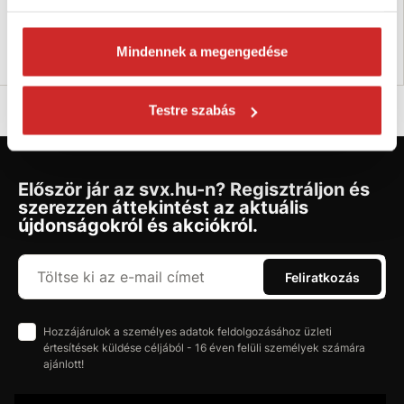
Raktáron 14 db
Raktáron 26 db
Mindennek a megengedése
Kosárba
Kosárba
Testre szabás
Először jár az svx.hu-n? Regisztráljon és
szerezzen áttekintést az aktuális
újdonságokról és akciókról.
Feliratkozás
Hozzájárulok a személyes adatok feldolgozásához üzleti
értesítések küldése céljából - 16 éven felüli személyek számára
ajánlott!