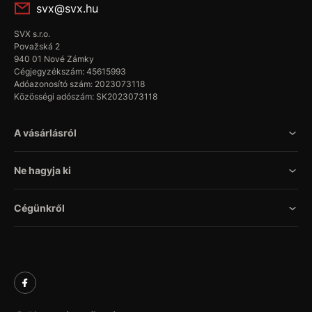
svx@svx.hu
SVX s.r.o.
Považská 2
940 01 Nové Zámky
Cégjegyzékszám: 45615993
Adóazonosító szám: 2023073118
Közösségi adószám: SK2023073118
A vásárlásról
Ne hagyja ki
Cégünkről