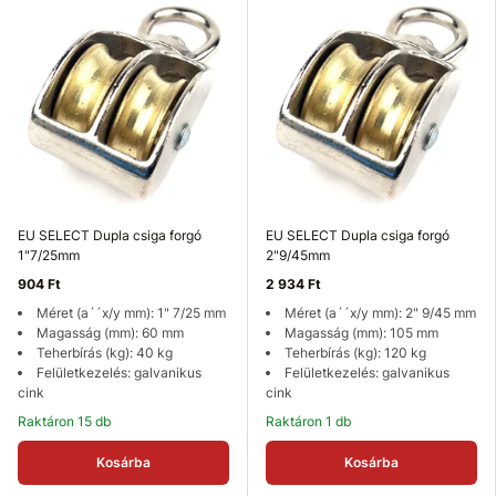
EU SELECT Dupla csiga forgó
EU SELECT Dupla csiga forgó
1"7/25mm
2"9/45mm
904 Ft
2 934 Ft
Méret (a´´x/y mm): 1" 7/25 mm
Méret (a´´x/y mm): 2" 9/45 mm
Magasság (mm): 60 mm
Magasság (mm): 105 mm
Teherbírás (kg): 40 kg
Teherbírás (kg): 120 kg
Felületkezelés: galvanikus
Felületkezelés: galvanikus
cink
cink
Raktáron 15 db
Raktáron 1 db
Kosárba
Kosárba