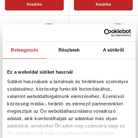
Kosárba
Kosárba
Beleegyezés
Részletek
A sütikről
Ez a weboldal sütiket használ
Sütiket használunk a tartalmak és hirdetések személyre
EU SELECT Dupla csiga forgó
EU SELECT Dupla csiga forgó
szabásához, közösségi funkciók biztosításához,
3/4"6/20mm
1/2"5/15mm
valamint weboldalforgalmunk elemzéséhez. Ezenkívül
587 Ft
528 Ft
közösségi média-, hirdető- és elemező partnereinkkel
Méret (a´´x/y mm): 3/4" 6/20
Méret (a´´x/y mm): 1/2" 5/15
megosztjuk az Ön weboldalhasználatra vonatkozó
mm
mm
adatait, akik kombinálhatják az adatokat más olyan
Magasság (mm): 49 mm
Magasság (mm): 49 mm
Teherbírás (kg): 30 kg
Teherbírás (kg): 20 kg
adatokkal, amelyeket Ön adott meg számukra vagy az
Felületkezelés: galvanikus
Felületkezelés: galvanikus
Ön által használt más szolgáltatásokból gyűjtöttek.
cink
cink