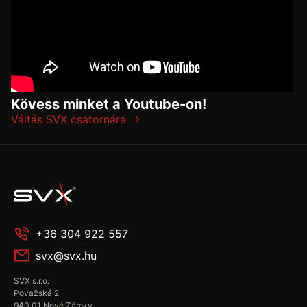
Kövess minket a Youtube-on!
Váltás SVX csatornára
+36 304 922 557
svx@svx.hu
SVX s.r.o.
Považská 2
940 01 Nové Zámky