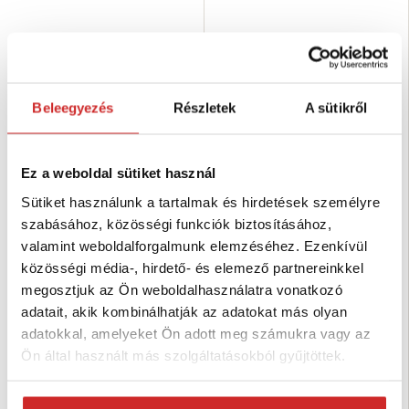
Beleegyezés
Részletek
A sütikről
Ez a weboldal sütiket használ
Sütiket használunk a tartalmak és hirdetések személyre
EU SELECT Háromszög
EU SELECT Háromszög
szabásához, közösségi funkciók biztosításához,
hegesztett Zn 6x40mm
hegesztett Zn 5x35mm
valamint weboldalforgalmunk elemzéséhez. Ezenkívül
129 Ft
82 Ft
közösségi média-, hirdető- és elemező partnereinkkel
Méret (axb mm): 6x40 mm
Méret (axb mm): 5x35 mm
megosztjuk az Ön weboldalhasználatra vonatkozó
Teherbírás (kg): 200 kg
Teherbírás (kg): 150 kg
Felületkezelés: galvanikus
Felületkezelés: galvanikus
adatait, akik kombinálhatják az adatokat más olyan
cink-kromát (fehér)> 8µm
cink-kromát (fehér)> 8µm
adatokkal, amelyeket Ön adott meg számukra vagy az
Raktáron 64 db
Raktáron 106 db
Ön által használt más szolgáltatásokból gyűjtöttek.
Kosárba
Kosárba