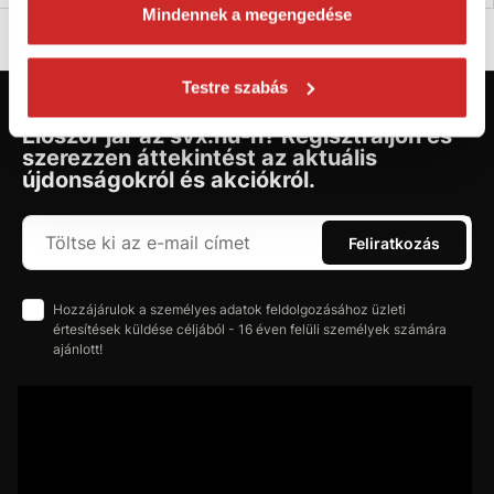
Mindennek a megengedése
Testre szabás
Először jár az svx.hu-n? Regisztráljon és
szerezzen áttekintést az aktuális
újdonságokról és akciókról.
Feliratkozás
Hozzájárulok a személyes adatok feldolgozásához üzleti
értesítések küldése céljából - 16 éven felüli személyek számára
ajánlott!