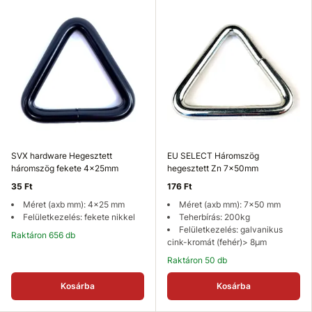
SVX hardware Hegesztett
EU SELECT Háromszög
háromszög fekete 4x25mm
hegesztett Zn 7x50mm
35 Ft
176 Ft
Méret (axb mm): 4x25 mm
Méret (axb mm): 7x50 mm
Felületkezelés: fekete nikkel
Teherbírás: 200kg
Felületkezelés: galvanikus
Raktáron 656 db
cink-kromát (fehér)> 8µm
Raktáron 50 db
Kosárba
Kosárba