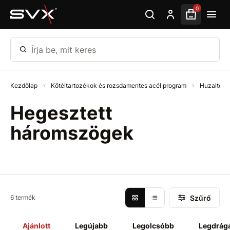
Ugrás az oldal fő részéhez
0
Írja be, mit keres
Kezdőlap
Kötéltartozékok és rozsdamentes acél program
Huzalter
Hegesztett
háromszögek
Szűrő
6 termék
Ajánlott
Legújabb
Legolcsóbb
Legdrág