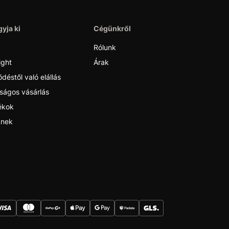
yja ki
Cégünkről
Rólunk
ight
Árak
déstől való elállás
ságos vásárlás
ékok
nek