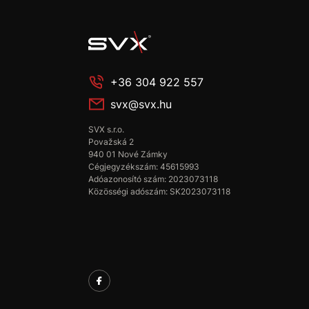
+36 304 922 557
svx@svx.hu
SVX s.r.o.
Považská 2
940 01 Nové Zámky
Cégjegyzékszám: 45615993
Adóazonosító szám: 2023073118
Közösségi adószám: SK2023073118