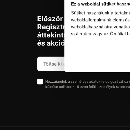
Ez a weboldal sütiket haszn
Sütiket használunk a tartal
Először jár az svx.hu-n?
weboldalforgalmunk elemzésé
Regisztráljon és szerezzen
weboldalhasználatra vonatko
áttekintést az aktuális újd
számukra vagy az Ön által ha
és akciókról.
Hozzájárulok a személyes adatok feldolgozásához üz
küldése céljából - 16 éven felüli személyek számára 