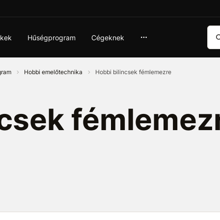
Ker
ékek
Hűségprogram
Cégeknek
ogram
Hobbi emelőtechnika
Hobbi bilincsek fémlemezre
ncsek fémlemez