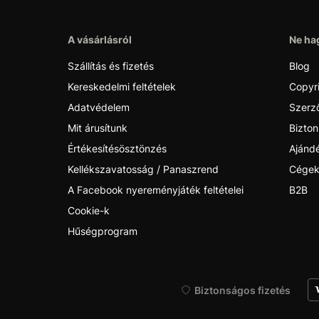
A vásárlásról
Ne hag
Szállítás és fizetés
Blog
Kereskedelmi feltételek
Copyr
Adatvédelem
Szerző
Mit árusítunk
Bizton
Értékesítésösztönzés
Ajánd
Kellékszavatosság / Panaszrend
Cégek
A Facebook nyereményjáték feltételei
B2B
Cookie-k
Hűségprogram
Biztonságos fizetés