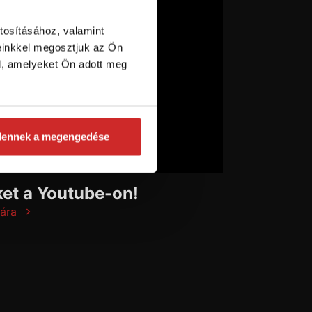
tosításához, valamint
einkkel megosztjuk az Ön
l, amelyeket Ön adott meg
dennek a megengedése
et a Youtube-on!
ára