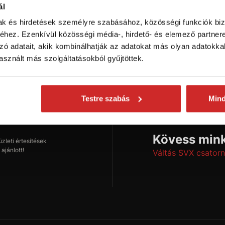
ál
mak és hirdetések személyre szabásához, közösségi funkciók biz
hez. Ezenkívül közösségi média-, hirdető- és elemező partner
zó adatait, akik kombinálhatják az adatokat más olyan adatokka
onságokról
sznált más szolgáltatásokból gyűjtöttek.
Testre szabás
Min
Feliratkozás
Kövess mink
leti értesítések
ajánlott!
Váltás SVX csatorn