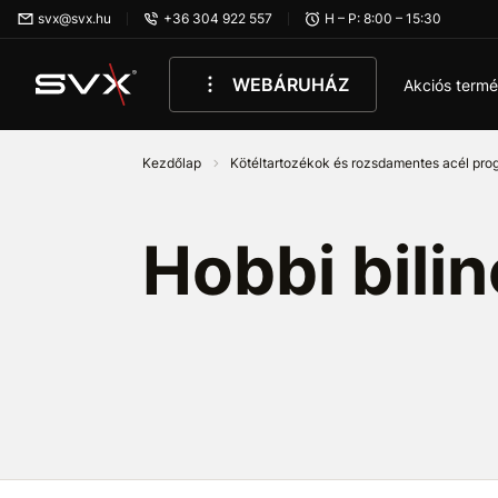
Ugrás az oldal fő részéhez
svx@svx.hu
+36 304 922 557
H – P: 8:00 – 15:30
WEBÁRUHÁZ
Akciós term
Kezdőlap
Kötéltartozékok és rozsdamentes acél pr
Hobbi bili