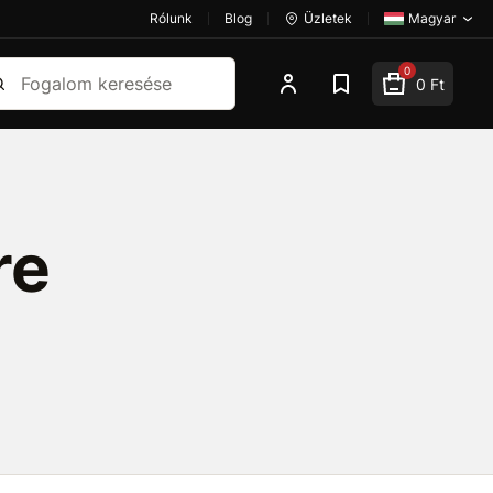
Rólunk
Blog
Üzletek
Magyar
esés
0
0 Ft
re