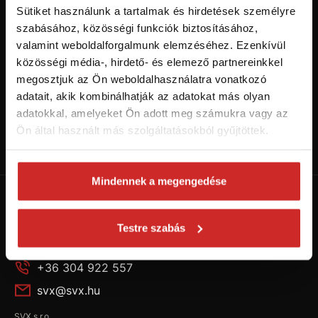
Sütiket használunk a tartalmak és hirdetések személyre
szabásához, közösségi funkciók biztosításához,
valamint weboldalforgalmunk elemzéséhez. Ezenkívül
közösségi média-, hirdető- és elemező partnereinkkel
megosztjuk az Ön weboldalhasználatra vonatkozó
adatait, akik kombinálhatják az adatokat más olyan
adatokkal, amelyeket Ön adott meg számukra vagy az
Ön által használt más szolgáltatásokból gyűjtöttek.
Kövess minket a Youtube-on!
Váltás SVX csatornára
Mindennek a megengedése
Testre szabás
+36 304 922 557
svx@svx.hu
SVX s.r.o.