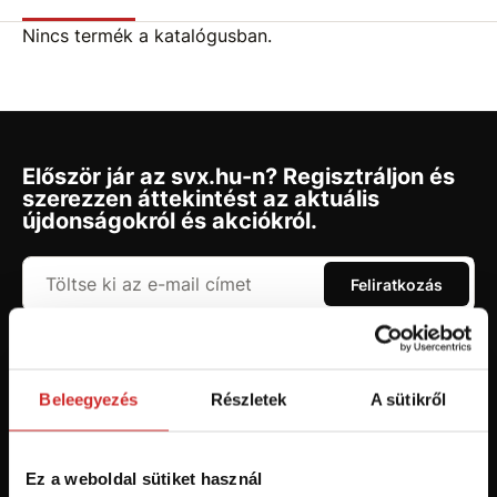
Nincs termék a katalógusban.
Először jár az svx.hu-n? Regisztráljon és
szerezzen áttekintést az aktuális
újdonságokról és akciókról.
Feliratkozás
Hozzájárulok a személyes adatok feldolgozásához üzleti
értesítések küldése céljából - 16 éven felüli személyek számára
ajánlott!
Beleegyezés
Részletek
A sütikről
Ez a weboldal sütiket használ