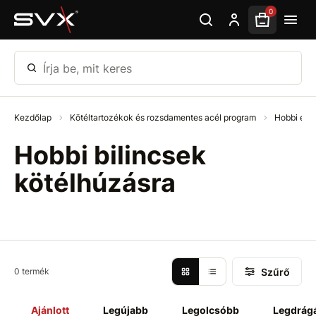
Ugrás az oldal fő részéhez
0
Írja be, mit keres
Kezdőlap
Kötéltartozékok és rozsdamentes acél program
Hobbi eme
Hobbi bilincsek
kötélhúzásra
Szűrő
0 termék
Ajánlott
Legújabb
Legolcsóbb
Legdrág