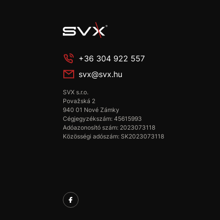
+36 304 922 557
svx@svx.hu
SVX s.r.o.
Považská 2
940 01 Nové Zámky
Cégjegyzékszám: 45615993
Adóazonosító szám: 2023073118
Közösségi adószám: SK2023073118