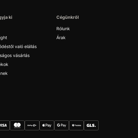
yja ki
Cégünkről
Rólunk
ight
Árak
déstől való elállás
ságos vásárlás
ékok
nek