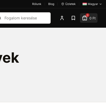
Rólunk
Blog
Üzletek
Magyar
esés
0
0 Ft
vek