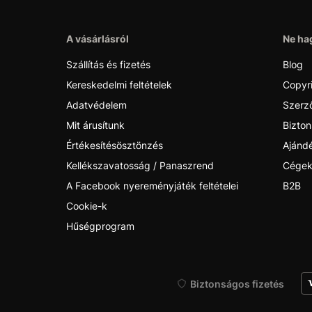
A vásárlásról
Ne hag
Szállítás és fizetés
Blog
Kereskedelmi feltételek
Copyr
Adatvédelem
Szerző
Mit árusítunk
Bizton
Értékesítésösztönzés
Ajánd
Kellékszavatosság / Panaszrend
Cégek
A Facebook nyereményjáték feltételei
B2B
Cookie-k
Hűségprogram
Biztonságos fizetés