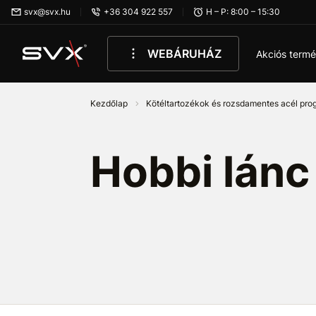
Ugrás az oldal fő részéhez
svx@svx.hu
+36 304 922 557
H – P: 8:00 – 15:30
WEBÁRUHÁZ
Akciós term
Kezdőlap
Kötéltartozékok és rozsdamentes acél pr
Hobbi lánc