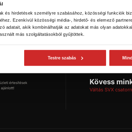
ál
mak és hirdetések személyre szabásához, közösségi funkciók biz
hez. Ezenkívül közösségi média-, hirdető- és elemező partner
zó adatait, akik kombinálhatják az adatokat más olyan adatokka
onságokról
sznált más szolgáltatásokból gyűjtöttek.
Testre szabás
Min
Feliratkozás
Kövess mink
leti értesítések
ajánlott!
Váltás SVX csatorn