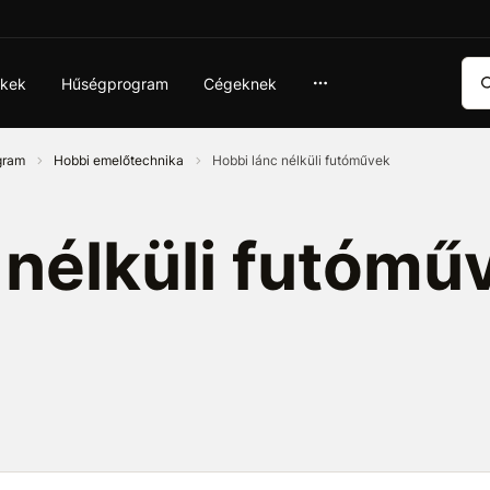
Ker
ékek
Hűségprogram
Cégeknek
ogram
Hobbi emelőtechnika
Hobbi lánc nélküli futóművek
 nélküli futómű