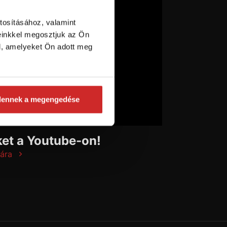
tosításához, valamint
einkkel megosztjuk az Ön
l, amelyeket Ön adott meg
dennek a megengedése
et a Youtube-on!
ára