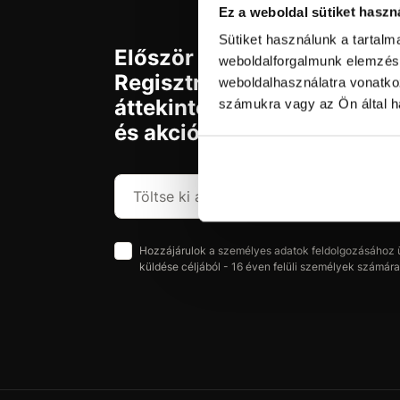
Ez a weboldal sütiket haszn
Sütiket használunk a tartal
Először jár az svx.hu-n?
weboldalforgalmunk elemzésé
Regisztráljon és szerezzen
weboldalhasználatra vonatko
áttekintést az aktuális újd
számukra vagy az Ön által ha
és akciókról.
Hozzájárulok a személyes adatok feldolgozásához üz
küldése céljából - 16 éven felüli személyek számára 