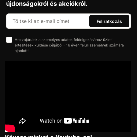
újdonságokról és akciókról.
Feliratkozás
Hozzájárulok a személyes adatok feldolgozásához üzleti
értesítések küldése céljából - 16 éven felüli személyek számára
ajánlott!