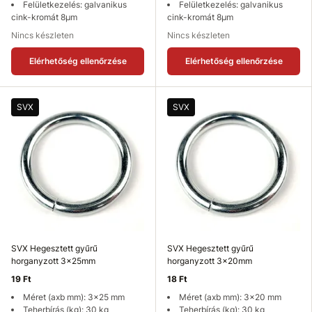
Felületkezelés: galvanikus
Felületkezelés: galvanikus
cink-kromát 8µm
cink-kromát 8µm
Nincs készleten
Nincs készleten
Elérhetőség ellenőrzése
Elérhetőség ellenőrzése
SVX
SVX
SVX Hegesztett gyűrű
SVX Hegesztett gyűrű
horganyzott 3x25mm
horganyzott 3x20mm
19 Ft
18 Ft
Méret (axb mm): 3x25 mm
Méret (axb mm): 3x20 mm
Teherbírás (kg): 30 kg
Teherbírás (kg): 30 kg