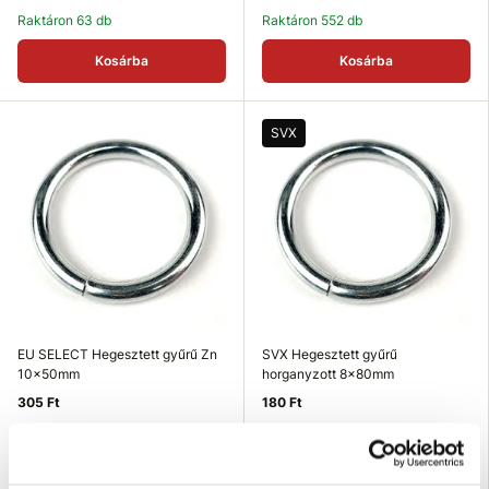
Raktáron 63 db
Raktáron 552 db
Kosárba
Kosárba
SVX
EU SELECT Hegesztett gyűrű Zn
SVX Hegesztett gyűrű
10x50mm
horganyzott 8x80mm
305 Ft
180 Ft
Méret (axb mm): 10x50 mm
Méret (axb mm): 8x80 mm
Teherbírás (kg): 500 kg
Teherbírás (kg): 300 kg
Felületkezelés: galvanikus
Felületkezelés: galvanikus