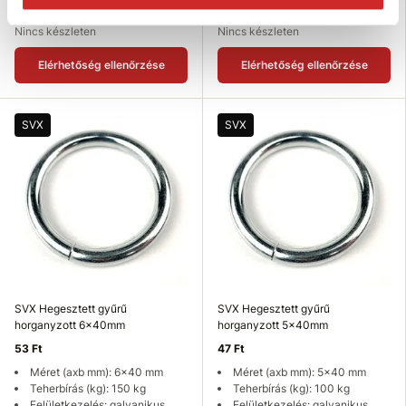
cink-kromát 8µm
cink-kromát 8µm
Nincs készleten
Nincs készleten
Elérhetőség ellenőrzése
Elérhetőség ellenőrzése
SVX
SVX
SVX Hegesztett gyűrű
SVX Hegesztett gyűrű
horganyzott 6x40mm
horganyzott 5x40mm
53 Ft
47 Ft
Méret (axb mm): 6x40 mm
Méret (axb mm): 5x40 mm
Teherbírás (kg): 150 kg
Teherbírás (kg): 100 kg
Felületkezelés: galvanikus
Felületkezelés: galvanikus