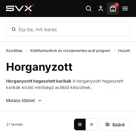
Ugrás az oldal fő részéhez
0
Írja be, mit keres
Kezdőlap
Kötéltartozékok és rozsdamentes acél program
Huzalter
Horganyzott
Horganyzott hegesztett karikák
A horganyzott hegesztett
karikák kiváló minőségű acélból készülnek,
felületkezelésüknek köszönhetően hatékonyan ellenállnak a
korróziónak, meghosszabbítva ezzel élettartamukat. Ideálisak
Mutass többet
ipari felhasználásra, építőipari munkákhoz,
mezőgazdaságban, illetve otthoni és műhelyben történő
használatra.
Szűrő
31 termék