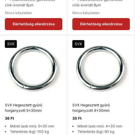
cink-kromát 8µm
cink-kromát 8µm
Nincs készleten
Nincs készleten
Elérhetőség ellenőrzése
Elérhetőség ellenőrzése
SVX
SVX
SVX Hegesztett gyűrű
SVX Hegesztett gyűrű
horganyzott 5x30mm
horganyzott 4x30mm
36 Ft
35 Ft
Méret (axb mm): 5x30 mm
Méret (axb mm): 4x30 mm
Teherbírás (kg): 100 kg
Teherbírás (kg): 60 kg