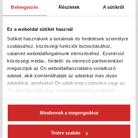
cink-kromát 8µm
cink-kromát 8µm
Beleegyezés
Részletek
A sütikről
Raktáron 21 db
Raktáron 1732 db
Kosárba
Kosárba
Ez a weboldal sütiket használ
Sütiket használunk a tartalmak és hirdetések személyre
SVX
SVX
szabásához, közösségi funkciók biztosításához,
valamint weboldalforgalmunk elemzéséhez. Ezenkívül
közösségi média-, hirdető- és elemező partnereinkkel
megosztjuk az Ön weboldalhasználatra vonatkozó
adatait, akik kombinálhatják az adatokat más olyan
adatokkal, amelyeket Ön adott meg számukra vagy az
Ön által használt más szolgáltatásokból gyűjtöttek.
SVX Hegesztett gyűrű
SVX Hegesztett gyűrű
horganyzott 7x35mm
horganyzott 6x50mm
Mindennek a megengedése
74 Ft
70 Ft
Méret (axb mm): 7x35 mm
Méret (axb mm): 6x50 mm
Teherbírás (kg): 200 kg
Teherbírás: 150 kg
Testre szabás
Felületkezelés: galvanikus
Felületkezelés: galvanikus