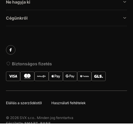
Ne hagyja ki
Cégünkről
Biztonságos fizetés
Elállás a szerződéstől
Használati feltételek
© 2026 SVX s.r.o.. Minden jog fenntartva
Készítette