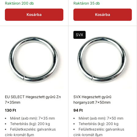
Raktáron 200 db
Raktáron 35 db
Kosárba
Kosárba
SVX
EU SELECT Hegesztett gyűrű Zn
SVX Hegesztett gyűrű
7x35mm
horganyzott 7x50mm
130 Ft
94 Ft
Méret (axb mm): 7x35 mm
Méret (axb mm): 7x50 mm
Teherbírás (kg): 200 kg
Teherbírás (kg): 200 kg
Felületkezelés: galvanikus
Felületkezelés: galvanikus
cink-kromát 8µm
cink-kromát 8µm