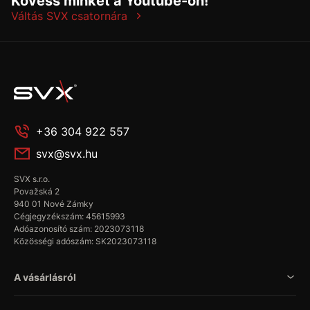
Kövess minket a Youtube-on!
Váltás SVX csatornára
+36 304 922 557
svx@svx.hu
SVX s.r.o.
Považská 2
940 01 Nové Zámky
Cégjegyzékszám: 45615993
Adóazonosító szám: 2023073118
Közösségi adószám: SK2023073118
A vásárlásról