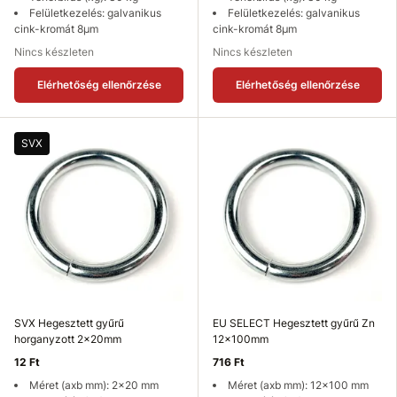
Felületkezelés: galvanikus
Felületkezelés: galvanikus
cink-kromát 8µm
cink-kromát 8µm
Nincs készleten
Nincs készleten
Elérhetőség ellenőrzése
Elérhetőség ellenőrzése
SVX
SVX Hegesztett gyűrű
EU SELECT Hegesztett gyűrű Zn
horganyzott 2x20mm
12x100mm
12 Ft
716 Ft
Méret (axb mm): 2x20 mm
Méret (axb mm): 12x100 mm