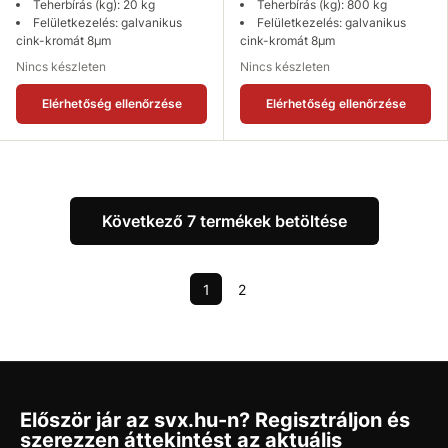
Teherbírás (kg): 20 kg
Teherbírás (kg): 800 kg
Felületkezelés: galvanikus
Felületkezelés: galvanikus
cink-kromát 8µm
cink-kromát 8µm
Nincs készleten
Nincs készleten
Elérhetőség ellenőrzése
Elérhetőség ellenőrzése
Következő 7 termékek betöltése
1
2
Először jár az svx.hu-n? Regisztráljon és
szerezzen áttekintést az aktuális