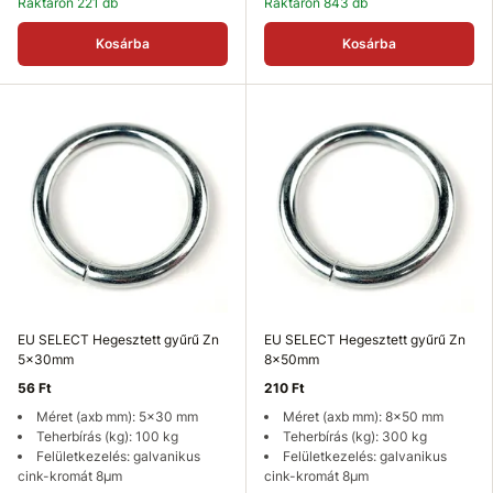
Raktáron 221 db
Raktáron 843 db
Kosárba
Kosárba
EU SELECT Hegesztett gyűrű Zn
EU SELECT Hegesztett gyűrű Zn
5x30mm
8x50mm
56 Ft
210 Ft
Méret (axb mm): 5x30 mm
Méret (axb mm): 8x50 mm
Teherbírás (kg): 100 kg
Teherbírás (kg): 300 kg
Felületkezelés: galvanikus
Felületkezelés: galvanikus
cink-kromát 8µm
cink-kromát 8µm