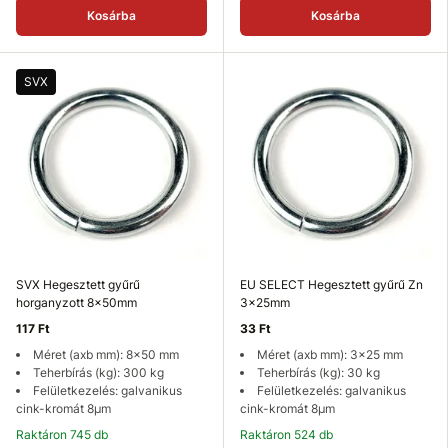
Kosárba
Kosárba
SVX
SVX Hegesztett gyűrű
EU SELECT Hegesztett gyűrű Zn
horganyzott 8x50mm
3x25mm
117 Ft
33 Ft
Méret (axb mm): 8x50 mm
Méret (axb mm): 3x25 mm
Teherbírás (kg): 300 kg
Teherbírás (kg): 30 kg
Felületkezelés: galvanikus
Felületkezelés: galvanikus
cink-kromát 8µm
cink-kromát 8µm
Raktáron 745 db
Raktáron 524 db