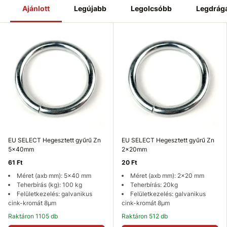
Ajánlott
Legújabb
Legolcsóbb
Legdrág
EU SELECT Hegesztett gyűrű Zn
EU SELECT Hegesztett gyűrű Zn
5x40mm
2x20mm
61 Ft
20 Ft
Méret (axb mm): 5x40 mm
Méret (axb mm): 2x20 mm
Teherbírás (kg): 100 kg
Teherbírás: 20kg
Felületkezelés: galvanikus
Felületkezelés: galvanikus
cink-kromát 8µm
cink-kromát 8µm
Raktáron 1105 db
Raktáron 512 db