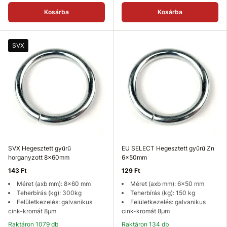
Kosárba
Kosárba
SVX
SVX Hegesztett gyűrű
EU SELECT Hegesztett gyűrű Zn
horganyzott 8x60mm
6x50mm
143 Ft
129 Ft
Méret (axb mm): 8x60 mm
Méret (axb mm): 6x50 mm
Teherbírás (kg): 300kg
Teherbírás (kg): 150 kg
Felületkezelés: galvanikus
Felületkezelés: galvanikus
cink-kromát 8µm
cink-kromát 8µm
Raktáron 1079 db
Raktáron 134 db