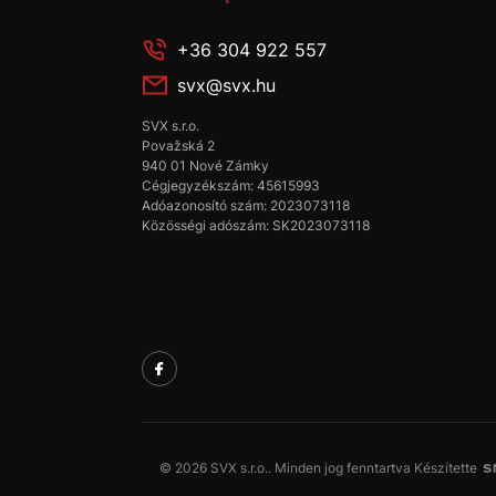
+36 304 922 557
svx@svx.hu
SVX s.r.o.
Považská 2
940 01 Nové Zámky
Cégjegyzékszám: 45615993
Adóazonosító szám: 2023073118
Közösségi adószám: SK2023073118
© 2026 SVX s.r.o.. Minden jog fenntartva
Készítette