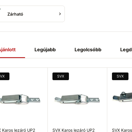
Zárható
jánlott
Legújabb
Legolcsóbb
Legd
VX
SVX
SVX
 Karos lezáró UP2
SVX Karos lezáró UP2
SVX Karos