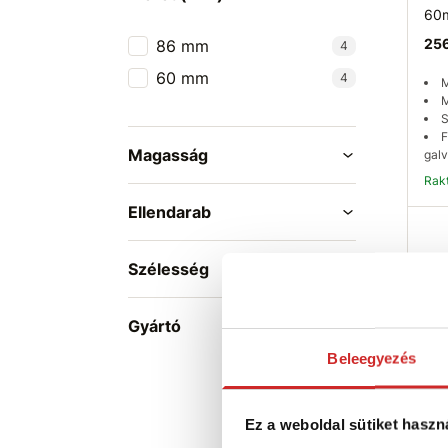
60
256
86 mm
4
60 mm
4
M
M
S
F
Magasság
galv
Ra
Ellendarab
Szélesség
Gyártó
Beleegyezés
EU 
Ez a weboldal sütiket haszn
UP