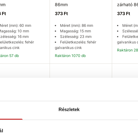
mm
86mm
zárható 
 Ft
373 Ft
373 Ft
éret (mm): 60 mm
Méret (mm): 86 mm
Méret (m
agasság: 10 mm
Magasság: 15 mm
Szélessé
zélesség: 16 mm
Szélesség: 23 mm
Felületke
elületkezelés: fehér
Felületkezelés: fehér
galvanikus 
anikus cink
galvanikus cink
Raktáron 2
ktáron 57 db
Raktáron 1070 db
Kosárba
Kosárba
K
Részletek
SELECT Karos lezáró
EU SELECT Karos lezáró
EU SELECT
ál
2 86mm
UP2 zárható 60mm
UP2 60m