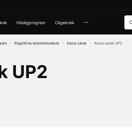
Ker
ékek
Hűségprogram
Cégeknek
ogram
Rögzítő és bútortartozékok
Karos zárak
Karos zárak UP2
ak UP2