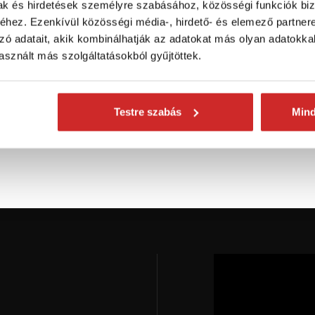
mak és hirdetések személyre szabásához, közösségi funkciók biz
 Ft
481 Ft
469 Ft
hez. Ezenkívül közösségi média-, hirdető- és elemező partner
zó adatait, akik kombinálhatják az adatokat más olyan adatokka
éret (mm): 86 mm
Méret (mm): 60 mm
Méret (m
agasság: 15 mm
Szélesség: 16 mm
Magassá
sznált más szolgáltatásokból gyűjtöttek.
zélesség: 23 mm
Felületkezelés: fehér
Szélessé
elületkezelés: fehér
galvanikus cink
Felületke
anikus cink
galvanikus 
Nincs készleten
ncs készleten
Testre szabás
Nincs kész
Min
rhetőség ellenőrzése
Elérhetőség ellenőrzése
Elérhetős