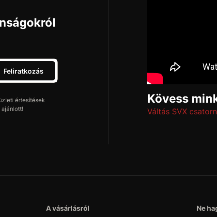
onságokról
Feliratkozás
Kövess mink
leti értesítések
ajánlott!
Váltás SVX csatorn
A vásárlásról
Ne hag