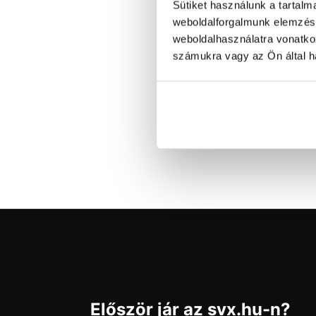
Sütiket használunk a tartal
915
weboldalforgalmunk elemzésé
weboldalhasználatra vonatko
M
M
számukra vagy az Ön által ha
S
F
galv
Ni
Elé
Először jár az svx.hu-n?