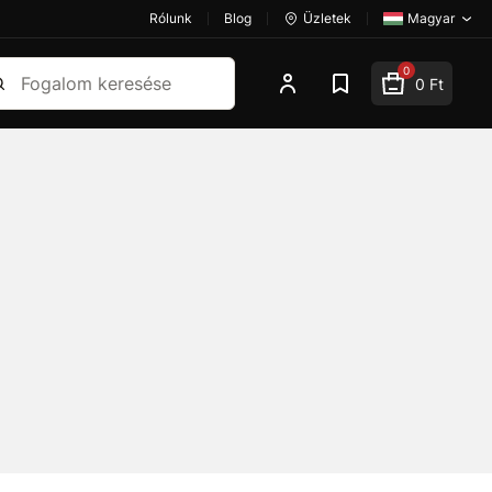
Rólunk
Blog
Üzletek
Magyar
esés
0
0 Ft