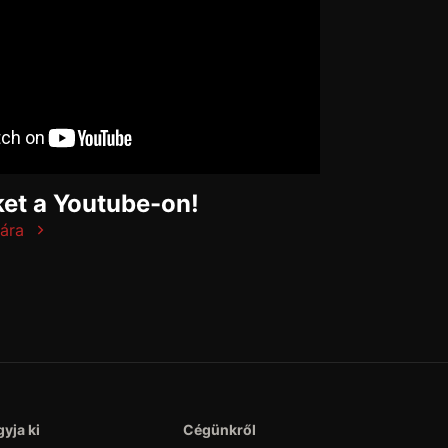
et a Youtube-on!
ára
yja ki
Cégünkről