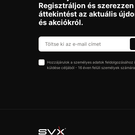
Regisztráljon és szerezzen
áttekintést az aktuális újd
és akciókról.
Hozzájárulok a személyes adatok feldolgozásához üz
küldése céljából - 16 éven felüli személyek számára 