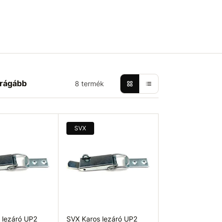
rágább
8 termék
SVX
 lezáró UP2
SVX Karos lezáró UP2