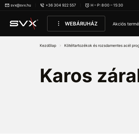
Ugrás az oldal fő részéhez
svx@svx.hu
+36 304 922 557
H – P: 8:00 – 15:30
WEBÁRUHÁZ
Akciós term
Kezdőlap
Kötéltartozékok és rozsdamentes acél pr
Karos zár