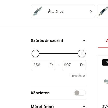
Általános
Szűrés ár szerint
A
S
-
Ft
Ft
Frissítés
Készleten
Méret (mm)
SVX