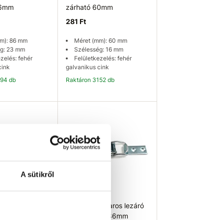
86mm
zárható 60mm
281 Ft
m): 86 mm
Méret (mm): 60 mm
g: 23 mm
Szélesség: 16 mm
zelés: fehér
Felületkezelés: fehér
cink
galvanikus cink
894 db
Raktáron 3152 db
osárba
Kosárba
A sütikről
 Karos lezáró
EU SELECT Karos lezáró
m
UP2 zárható 86mm