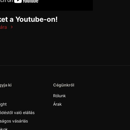
et a Youtube-on!
ára
yja ki
Cégünkről
Rólunk
ight
Árak
déstől való elállás
ságos vásárlás
ékok