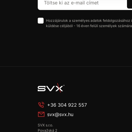
Hozzájárulok a személyes adatok feldolgozásához üz
küldése céljából - 16 éven felüli személyek számára 
+36 304 922 557
svx@svx.hu
SVX s.r.o.
Považská 2