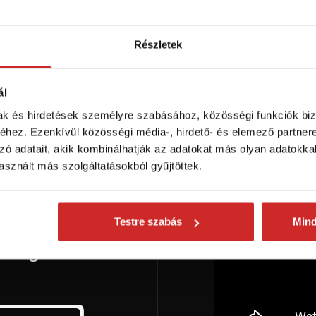
ktáron 3638 db
Raktáron 18 db
Részletek
Kosárba
Kosárba
ál
mak és hirdetések személyre szabásához, közösségi funkciók biz
hez. Ezenkívül közösségi média-, hirdető- és elemező partner
zó adatait, akik kombinálhatják az adatokat más olyan adatokka
sznált más szolgáltatásokból gyűjtöttek.
Testre szabás
Min
onságokról