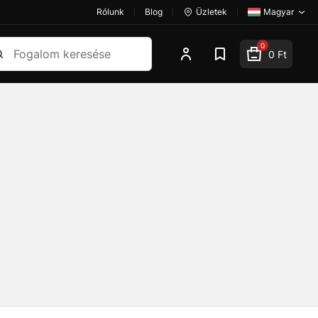
Rólunk
Blog
Üzletek
Magyar
esés
0
0 Ft