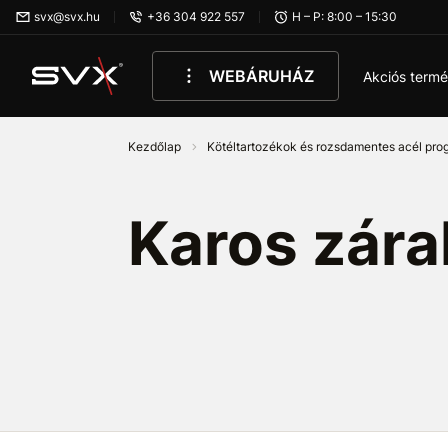
Ugrás az oldal fő részéhez
svx@svx.hu
+36 304 922 557
H – P: 8:00 – 15:30
WEBÁRUHÁZ
Akciós term
Kezdőlap
Kötéltartozékok és rozsdamentes acél pr
Karos zár