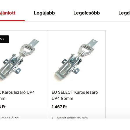
jánlott
Legújabb
Legolcsóbb
Legd
VX
 Karos lezáró UP4
EU SELECT Karos lezáró
mm
UP4 95mm
 Ft
1 467 Ft
imenzió: 95
Méret (mm): 95 mm
elületkezelés: fehér
Felületkezelés: fehér
anikus cink
galvanikus cink