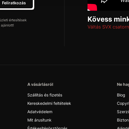
Feliratkozás
Kövess mink
leti értesítések
ajánlott!
Váltás SVX csatorn
A vásárlásról
Ne hag
Szállítás és fizetés
Blog
Kereskedelmi feltételek
Copyr
Adatvédelem
Szerző
Mit árusítunk
Bizton
Értékesítésösztönzés
Ajánd