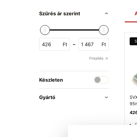
Szűrés ár szerint
A
S
-
Ft
Ft
Frissítés
Készleten
Gyártó
SVX
95
426
D
F
galv