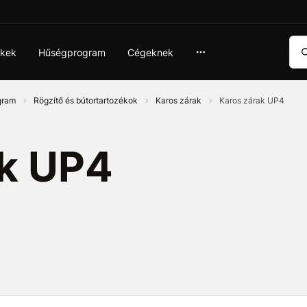
Ker
ékek
Hűségprogram
Cégeknek
ogram
Rögzítő és bútortartozékok
Karos zárak
Karos zárak UP4
ak UP4