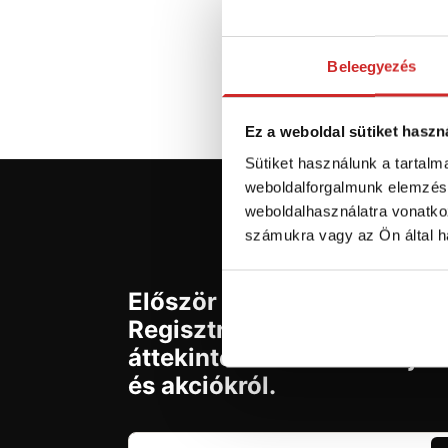
Ra
Beleegyezés
Ez a weboldal sütiket haszn
Sütiket használunk a tartal
weboldalforgalmunk elemzésé
weboldalhasználatra vonatko
számukra vagy az Ön által ha
Először jár az svx.hu-n?
Regisztráljon és szerezzen
áttekintést az aktuális újd
és akciókról.