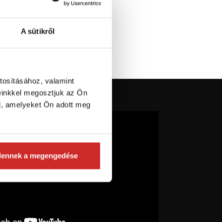
A sütikről
tosításához, valamint
einkkel megosztjuk az Ön
l, amelyeket Ön adott meg
dennek a megengedése