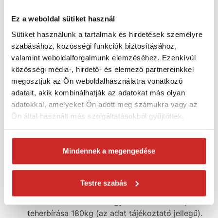
Hintakampó D típusú kengyellel zn
Ez a weboldal sütiket használ
Méret: M10x140mm
Sütiket használunk a tartalmak és hirdetések személyre
szabásához, közösségi funkciók biztosításához,
A D típusú kengyellel ellátott hintakampó
a hinta
valamint weboldalforgalmunk elemzéséhez. Ezenkívül
rögzítésére szolgál.
Alkalmas hinta felfüggesztésére,
közösségi média-, hirdető- és elemező partnereinkkel
amelyet láncok tartanak.
megosztjuk az Ön weboldalhasználatra vonatkozó
adatait, akik kombinálhatják az adatokat más olyan
adatokkal, amelyeket Ön adott meg számukra vagy az
Jellemzők:
Ön által használt más szolgáltatásokból gyűjtöttek.
A függesztéken levehető csatlakozás teszi
lehetővé a lánc, gyűrű és hasonlók rögzítését.
Mindennek a megengedése
A kampó lengő része
szilikon betéttel van
ellátva.
Testre szabás
A felületkezelés horganyzott.
Az M12x160mm-es kengyellel ellátott kampó
teherbírása 180kg (az adat tájékoztató jellegű).