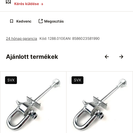
Kérés küldése
Kedvenc
Megosztás
24 hónap garancia
Kód: 1288.010
EAN: 8586023581990
Ajánlott termékek
SVX
SVX