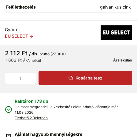
Felületkezelés
galvanikus cink
Gyártó
EU SELECT
2 112 Ft
/ db
bruttó (27.00%)
1 663 Ft
Áralakulás
ÁFA nélkül
Kosárba tesz
Raktáron 173 db
Ha most megrendeli, a kézbesítés előrelátható időpontja már
11.08.2026
Elérhető 2 üzletben
Ajánlat nagyobb mennyiségekre