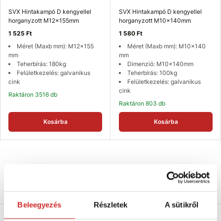
SVX Hintakampó D kengyellel
SVX Hintakampó D kengyellel
horganyzott M12x155mm
horganyzott M10x140mm
1 525 Ft
1 580 Ft
Méret (Maxb mm): M12x155
Méret (Maxb mm): M10x140
mm
mm
Teherbírás: 180kg
Dimenzió: M10x140mm
Felületkezelés: galvanikus
Teherbírás: 100kg
cink
Felületkezelés: galvanikus
cink
Raktáron 3516 db
Raktáron 803 db
Kosárba
Kosárba
Termékleírás
Mérettáblázat
Beleegyezés
Részletek
A sütikről