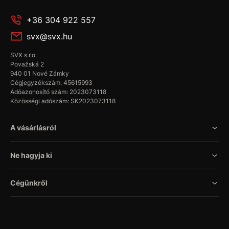
+36 304 922 557
svx@svx.hu
SVX s.r.o.
Považská 2
940 01 Nové Zámky
Cégjegyzékszám: 45615993
Adóazonosító szám: 2023073118
Közösségi adószám: SK2023073118
A vásárlásról
Ne hagyja ki
Cégünkről