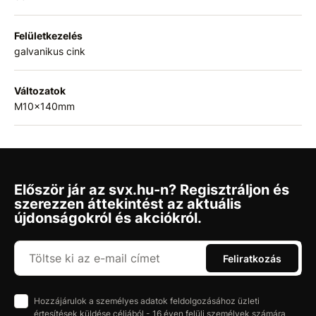
Felületkezelés
galvanikus cink
Változatok
M10x140mm
Először jár az svx.hu-n? Regisztráljon és
szerezzen áttekintést az aktuális
újdonságokról és akciókról.
Feliratkozás
Hozzájárulok a személyes adatok feldolgozásához üzleti
értesítések küldése céljából - 16 éven felüli személyek számára