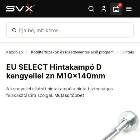
Ugrás az oldal fő részéhez
0
Írja be, mit keres
Kezdőlap
Kötéltartozékok és rozsdamentes acél program
Hintakam
EU SELECT Hintakampó D
kengyellel zn M10x140mm
A kengyellel ellátott hintakampó a hinta biztonságos
felakasztására szolgál.
Mutass többet