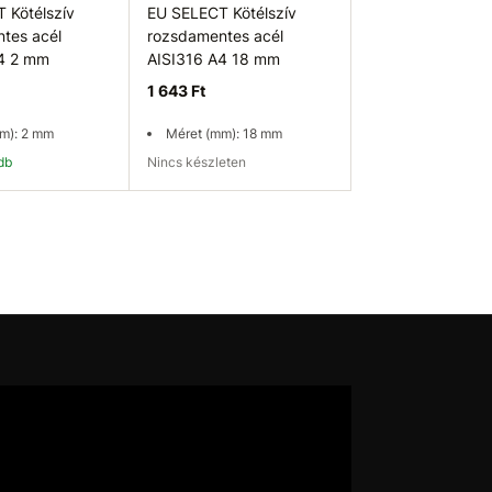
 Kötélszív
EU SELECT Kötélszív
tes acél
rozsdamentes acél
4 2 mm
AISI316 A4 18 mm
1 643 Ft
m): 2 mm
Méret (mm): 18 mm
 db
Nincs készleten
osárba
Elérhetőség ellenőrzése