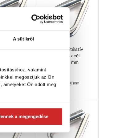
A sütikről
 Kötélszív
EU SELECT Kötélszív
tes acél
rozsdamentes acél
A4 20 mm
AISI316 A4 16 mm
tosításához, valamint
1 338 Ft
einkkel megosztjuk az Ön
m): 20 mm
Méret (mm): 16 mm
l, amelyeket Ön adott meg
leten
Raktáron 2 db
ég ellenőrzése
Kosárba
dennek a megengedése