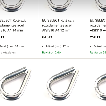
SELECT Kötélszív
EU SELECT Kötélszív
EU SELECT
sdamentes acél
rozsdamentes acél
rozsdamen
I316 A4 14 mm
AISI316 A4 12 mm
AISI316 
 Ft
645 Ft
258 Ft
éret (mm): 14 mm
Méret (mm): 12 mm
Méret (m
ncs készleten
Raktáron 2 db
Raktáron 5
rhetőség ellenőrzése
Kosárba
K