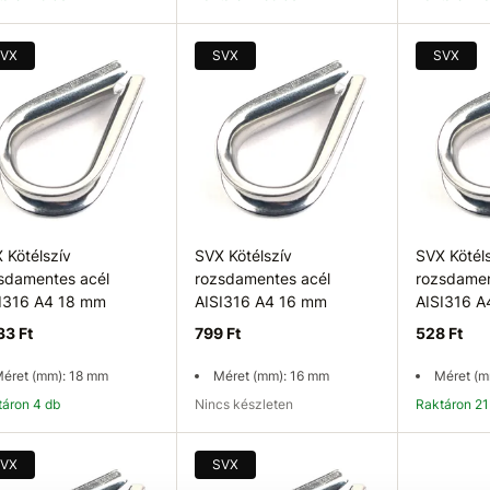
Kosárba
Kosárba
K
VX
SVX
SVX
 Kötélszív
SVX Kötélszív
SVX Kötél
sdamentes acél
rozsdamentes acél
rozsdamen
I316 A4 18 mm
AISI316 A4 16 mm
AISI316 
33 Ft
799 Ft
528 Ft
éret (mm): 18 mm
Méret (mm): 16 mm
Méret (m
ktáron 4 db
Nincs készleten
Raktáron 21
Kosárba
Elérhetőség ellenőrzése
K
VX
SVX