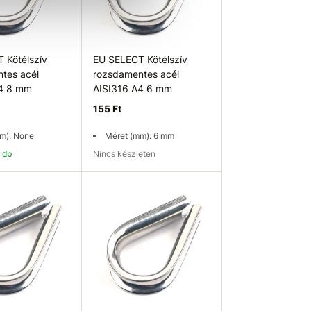
 Kötélszív
EU SELECT Kötélszív
tes acél
rozsdamentes acél
A4 8 mm
AISI316 A4 6 mm
155 Ft
m): None
Méret (mm): 6 mm
9 db
Nincs készleten
osárba
Elérhetőség ellenőrzése