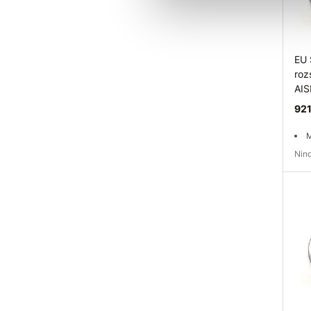
EU 
roz
AIS
921
M
Ni
Elé