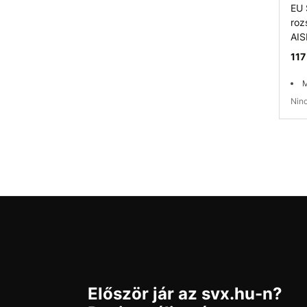
EU 
roz
AIS
117
M
Ni
Elé
Először jár az svx.hu-n?