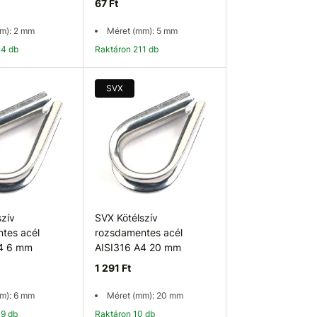
67 Ft
m): 2 mm
Méret (mm): 5 mm
44 db
Raktáron 211 db
osárba
Kosárba
SVX
szív
SVX Kötélszív
tes acél
rozsdamentes acél
A4 6 mm
AISI316 A4 20 mm
1 291 Ft
m): 6 mm
Méret (mm): 20 mm
39 db
Raktáron 10 db