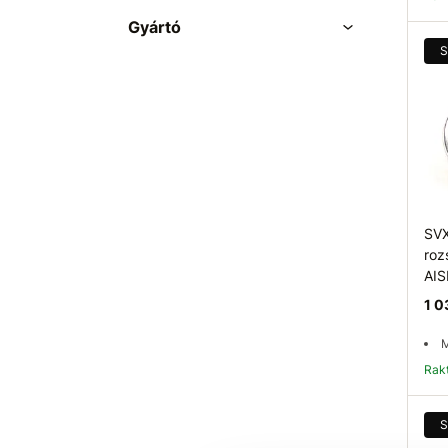
Gyártó
S
SVX
roz
AIS
1 0
M
Ra
S