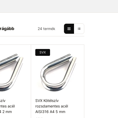
rágább
24 termék
SVX
szív
SVX Kötélszív
tes acél
rozsdamentes acél
4 2 mm
AISI316 A4 5 mm