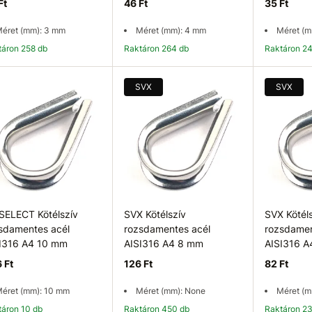
Ft
46 Ft
35 Ft
éret (mm): 3 mm
Méret (mm): 4 mm
Méret (m
ktáron 258 db
Raktáron 264 db
Raktáron 2
Kosárba
Kosárba
K
SVX
SVX
SELECT Kötélszív
SVX Kötélszív
SVX Kötél
sdamentes acél
rozsdamentes acél
rozsdamen
I316 A4 10 mm
AISI316 A4 8 mm
AISI316 
 Ft
126 Ft
82 Ft
éret (mm): 10 mm
Méret (mm): None
Méret (m
ktáron 10 db
Raktáron 450 db
Raktáron 2