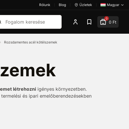
Rólunk
Blog
Üzletek
Magyar
esés
0
0 Ft
Rozsdamentes acél kötélszemek
szemek
zemet létrehozni
igényes környezetben.
i, termelési és ipari emelőberendezésekben