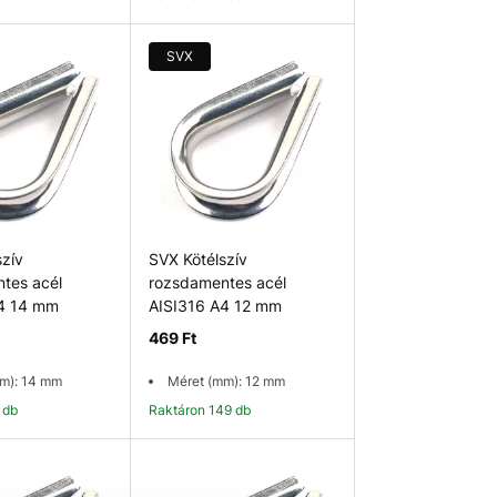
osárba
Kosárba
SVX
szív
SVX Kötélszív
tes acél
rozsdamentes acél
A4 14 mm
AISI316 A4 12 mm
469 Ft
m): 14 mm
Méret (mm): 12 mm
 db
Raktáron 149 db
osárba
Kosárba