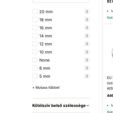
82 
20 mm
M
2
Ra
18 mm
2
16 mm
2
14 mm
2
12 mm
2
10 mm
2
None
2
6 mm
2
5 mm
2
EU 
roz
+ Mutass többet
AIS
446
Kötélszív belső szélessége
M
Ra