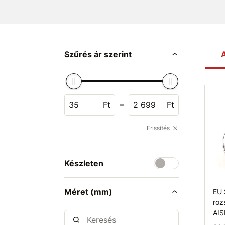
Szűrés ár szerint
A
-
Ft
Ft
Frissítés
Készleten
Méret (mm)
EU 
roz
AIS