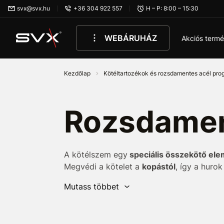
Ugrás az oldal fő részéhez
svx@svx.hu
+36 304 922 557
H – P: 8:00 – 15:30
WEBÁRUHÁZ
Akciós term
Kezdőlap
Kötéltartozékok és rozsdamentes acél pr
Rozsdamen
A kötélszem egy
speciális összekötő elem
Megvédi a kötelet a
kopástól
, így a huro
használják.
A szem méreteinek
meg
kell
Mutass többet