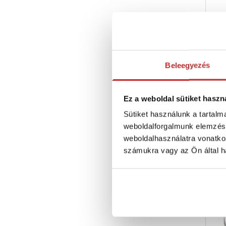
Beleegyezés
SVX
roz
Ez a weboldal sütiket haszn
AIS
Sütiket használunk a tartal
266
weboldalforgalmunk elemzésé
M
weboldalhasználatra vonatko
Ni
számukra vagy az Ön által ha
Elé