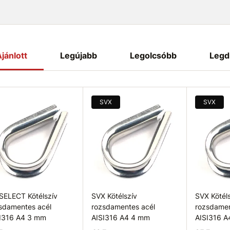
jánlott
Legújabb
Legolcsóbb
Legd
SVX
SVX
SELECT Kötélszív
SVX Kötélszív
SVX Kötél
sdamentes acél
rozsdamentes acél
rozsdamen
I316 A4 3 mm
AISI316 A4 4 mm
AISI316 A