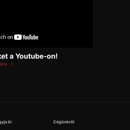
et a Youtube-on!
ára
yja ki
Cégünkről