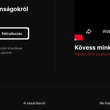
onságokról
Feliratkozás
Kövess mink
leti értesítések
ajánlott!
Váltás SVX csatorn
A vásárlásról
Ne hag