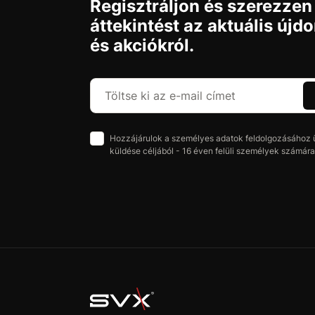
Regisztráljon és szerezzen
áttekintést az aktuális újd
és akciókról.
Hozzájárulok a személyes adatok feldolgozásához üz
küldése céljából - 16 éven felüli személyek számára 