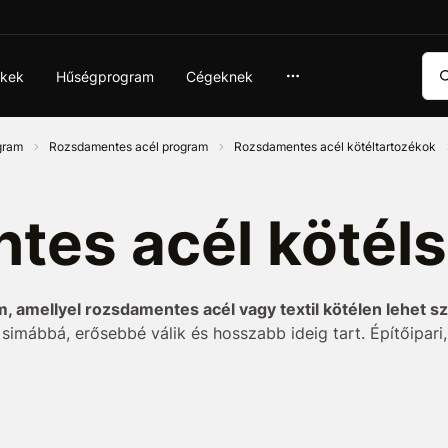
Ker
ékek
Hűségprogram
Cégeknek
ogram
Rozsdamentes acél program
Rozsdamentes acél kötéltartozékok
tes acél kötél
, amellyel rozsdamentes acél vagy textil kötélen lehet s
k simábbá, erősebbé válik és hosszabb ideig tart. Építőipar
egyezniük magának a kötélnek az átmérőjével
.