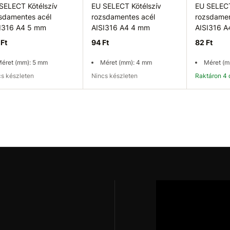
SELECT Kötélszív
EU SELECT Kötélszív
EU SELECT
sdamentes acél
rozsdamentes acél
rozsdamen
I316 A4 5 mm
AISI316 A4 4 mm
AISI316 A
 Ft
94 Ft
82 Ft
éret (mm): 5 mm
Méret (mm): 4 mm
Méret (m
ncs készleten
Nincs készleten
Raktáron 4
rhetőség ellenőrzése
Elérhetőség ellenőrzése
K