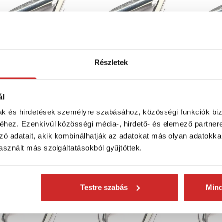
Részletek
 Kötélszív
SVX Kötélszív
EU SELECT
sdamentes acél
rozsdamentes acél
rozsdamen
ál
I316 A4 10 mm
AISI316 A4 3 mm
AISI316 
mak és hirdetések személyre szabásához, közösségi funkciók biz
 Ft
39 Ft
2 699 Ft
hez. Ezenkívül közösségi média-, hirdető- és elemező partner
éret (mm): 10 mm
Méret (mm): 3 mm
Méret (m
zó adatait, akik kombinálhatják az adatokat más olyan adatokka
ncs készleten
Nincs készleten
Nincs kész
sznált más szolgáltatásokból gyűjtöttek.
rhetőség ellenőrzése
Elérhetőség ellenőrzése
Elérhetős
Testre szabás
Min