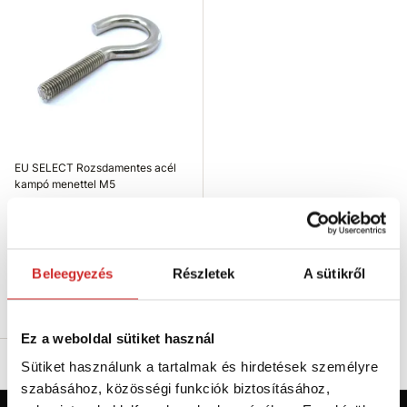
EU SELECT Rozsdamentes acél
kampó menettel M5
164 Ft
Méret (Maxb mm): M5x50 mm
Teherbírás (kg): 12 kg
Raktáron 78 db
Beleegyezés
Részletek
A sütikről
Kosárba
Ez a weboldal sütiket használ
Sütiket használunk a tartalmak és hirdetések személyre
szabásához, közösségi funkciók biztosításához,