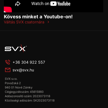
Kövess minket a Youtube-on!
Váltás SVX csatornára
+36 304 922 557
svx@svx.hu
SVX s.r.o.
Považská 2
940 01 Nové Zámky
Cégjegyzékszám: 45615993
Adóazonosító szám: 2023073118
Közösségi adószám: SK2023073118