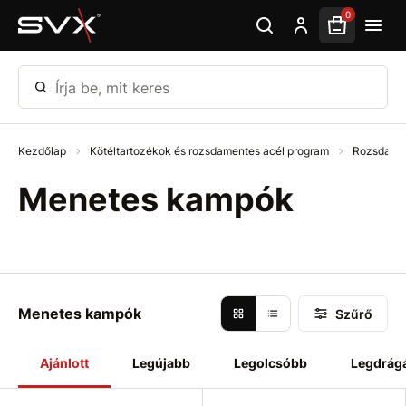
Ugrás az oldal fő részéhez
0
Írja be, mit keres
Kezdőlap
Kötéltartozékok és rozsdamentes acél program
Rozsdamen
Menetes kampók
Menetes kampók
Szűrő
Ajánlott
Legújabb
Legolcsóbb
Legdrág