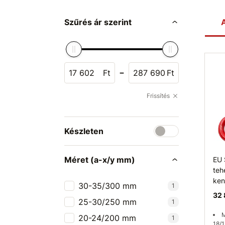
Szűrés ár szerint
A
-
Ft
Ft
Frissítés
Készleten
Méret (a-x/y mm)
EU
teh
ken
30-35/300 mm
1
32 
25-30/250 mm
1
M
20-24/200 mm
1
18/