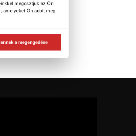
einkkel megosztjuk az Ön
l, amelyeket Ön adott meg
dennek a megengedése