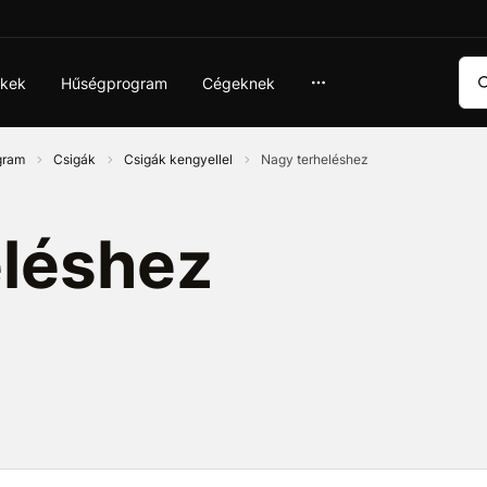
Ker
ékek
Hűségprogram
Cégeknek
ogram
Csigák
Csigák kengyellel
Nagy terheléshez
eléshez