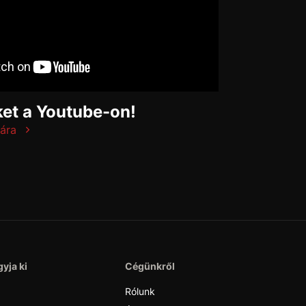
et a Youtube-on!
ára
yja ki
Cégünkről
Rólunk