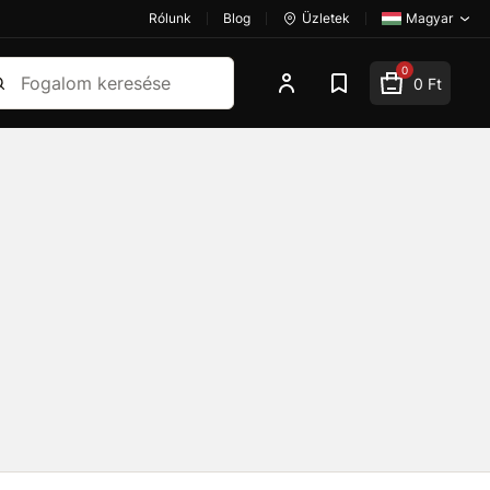
Rólunk
Blog
Üzletek
Magyar
esés
0
0 Ft