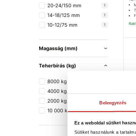
20-24/150 mm
M
1
T
14-18/125 mm
1
F
Rak
10-12/75 mm
1
Magasság (mm)
Teherbírás (kg)
8000 kg
2
4000 kg
1
2000 kg
1
EU
Beleegyezés
teh
10 000 kg
1
ken
24
Ez a weboldal sütiket haszn
58 
Sütiket használunk a tartal