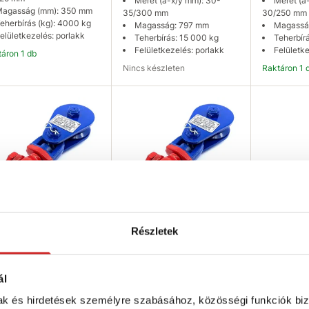
Méret (a-x/y mm): 30-
Méret (a
agasság (mm): 350 mm
35/300 mm
30/250 mm
eherbírás (kg): 4000 kg
Magasság: 797 mm
Magassá
elületkezelés: porlakk
Teherbírás: 15 000 kg
Teherbír
Felületkezelés: porlakk
Felületke
táron 1 db
Nincs készleten
Raktáron 1 
Kosárba
Elérhetőség ellenőrzése
K
Részletek
 SELECT Nagy
EU SELECT Nagy
erbírású csiga
teherbírású csiga
gyellel 20-
kengyellel 10-12/75mm
/150mm
ál
17 602 Ft
674 Ft
mak és hirdetések személyre szabásához, közösségi funkciók biz
Méret (a-x/y mm): 10-