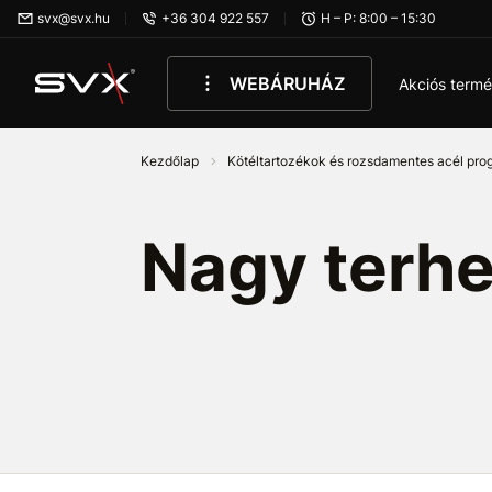
Ugrás az oldal fő részéhez
svx@svx.hu
+36 304 922 557
H – P: 8:00 – 15:30
WEBÁRUHÁZ
Akciós term
Kezdőlap
Kötéltartozékok és rozsdamentes acél pr
Nagy terh