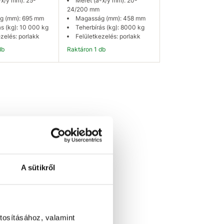
-x/y mm): 25-
Méret (a-x/y mm): 20-
24/200 mm
g (mm): 695 mm
Magasság (mm): 458 mm
ás (kg): 10 000 kg
Teherbírás (kg): 8000 kg
zelés: porlakk
Felületkezelés: porlakk
db
Raktáron 1 db
osárba
Kosárba
A sütikről
tosításához, valamint