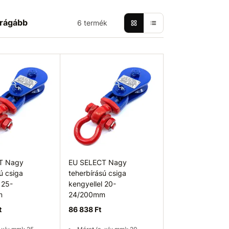
rágább
6 termék
T Nagy
EU SELECT Nagy
ú csiga
teherbírású csiga
 25-
kengyellel 20-
m
24/200mm
t
86 838 Ft