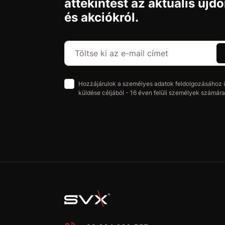
áttekintést az aktuális újd
és akciókról.
Hozzájárulok a személyes adatok feldolgozásához üz
küldése céljából - 16 éven felüli személyek számára 