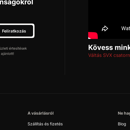
onságokról
Feliratkozás
Kövess mink
leti értesítések
ajánlott!
Váltás SVX csatorn
A vásárlásról
Ne hag
Szállítás és fizetés
Blog