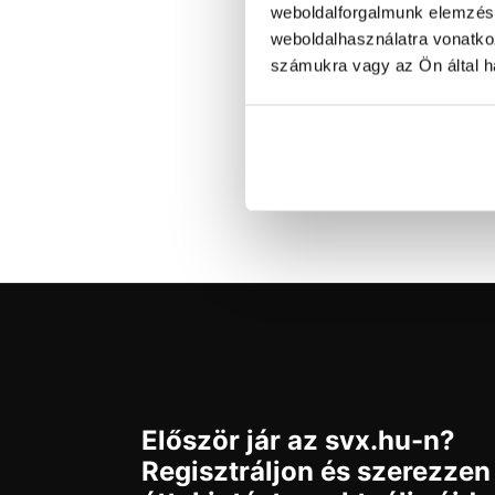
weboldalforgalmunk elemzésé
M
weboldalhasználatra vonatko
24/
M
számukra vagy az Ön által ha
T
F
Rak
Először jár az svx.hu-n?
Regisztráljon és szerezzen