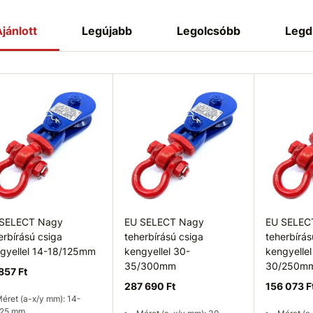
jánlott
Legújabb
Legolcsóbb
Legd
 SELECT Nagy
EU SELECT Nagy
EU SELEC
erbírású csiga
teherbírású csiga
teherbírás
gyellel 14-18/125mm
kengyellel 30-
kengyellel
35/300mm
30/250m
857 Ft
287 690 Ft
156 073 F
éret (a-x/y mm): 14-
125 mm