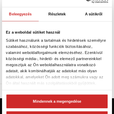
Beleegyezés
Részletek
A sütikről
Ez a weboldal sütiket használ
Sütiket használunk a tartalmak és hirdetések személyre
EU SELECT Rozsdamentes acél
kampó csavarral 60 mm
szabásához, közösségi funkciók biztosításához,
129 Ft
valamint weboldalforgalmunk elemzéséhez. Ezenkívül
közösségi média-, hirdető- és elemező partnereinkkel
Méret (mm): 60 mm
megosztjuk az Ön weboldalhasználatra vonatkozó
Raktáron 135 db
adatait, akik kombinálhatják az adatokat más olyan
Kosárba
adatokkal, amelyeket Ön adott meg számukra vagy az
Ön által használt más szolgáltatásokból gyűjtöttek.
Mindennek a megengedése
Először jár az svx.hu-n? Regisztráljon és