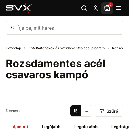
Ugrás az oldal fő részéhez
0
Írja be, mit keres
Kezdőlap
Kötéltartozékok és rozsdamentes acél program
Rozsdamen
Rozsdamentes acél
csavaros kampó
Szűrő
5 termék
Ajánlott
Legújabb
Legolcsóbb
Legdrág