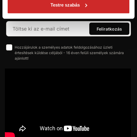
szerezzen áttekintést az aktuális
Testre szabás
újdonságokról és akciókról.
Feliratkozás
Hozzájárulok a személyes adatok feldolgozásához üzleti
értesítések küldése céljából - 16 éven felüli személyek számára
ajánlott!