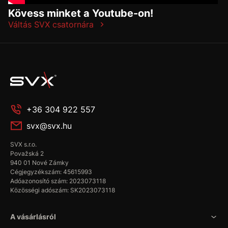
Kövess minket a Youtube-on!
Váltás SVX csatornára
+36 304 922 557
svx@svx.hu
SVX s.r.o.
Považská 2
940 01 Nové Zámky
Cégjegyzékszám: 45615993
Adóazonosító szám: 2023073118
Közösségi adószám: SK2023073118
A vásárlásról