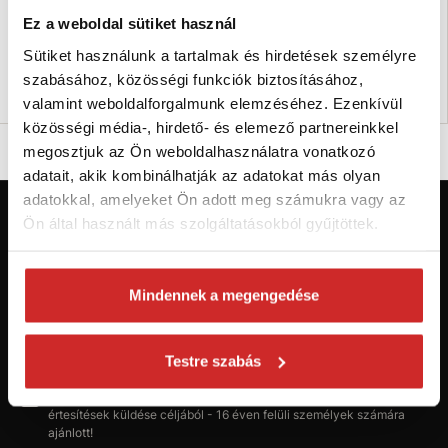
Méret (mm): 60 mm
Méret (mm): 40 mm
Ez a weboldal sütiket használ
Teherbírás (kg): 70 kg
Teherbírás (kg): 20 kg
Raktáron 68 db
Raktáron 122 db
Sütiket használunk a tartalmak és hirdetések személyre
szabásához, közösségi funkciók biztosításához,
Kosárba
Kosárba
valamint weboldalforgalmunk elemzéséhez. Ezenkívül
közösségi média-, hirdető- és elemező partnereinkkel
megosztjuk az Ön weboldalhasználatra vonatkozó
adatait, akik kombinálhatják az adatokat más olyan
adatokkal, amelyeket Ön adott meg számukra vagy az
Ön által használt más szolgáltatásokból gyűjtöttek.
Először jár az svx.hu-n? Regisztráljon és
szerezzen áttekintést az aktuális
újdonságokról és akciókról.
Mindennek a megengedése
Feliratkozás
Testre szabás
Hozzájárulok a személyes adatok feldolgozásához üzleti
értesítések küldése céljából - 16 éven felüli személyek számára
ajánlott!