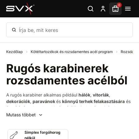
Ugrás az oldal fő részéhez
0
Írja be, mit keres
Kezdőlap
Kötéltartozékok és rozsdamentes acél program
Rozsdamen
Rugós karabinerek
rozsdamentes acélból
A rugós karabiner alkalmas például
hálók
,
vitorlák
,
dekorációk
,
paravánok
és
könnyű terhek felakasztására
és
feszítésére
. Azonban kis átmérőjű kötelek és zsinórok
összekötő
és
rögzítő elemeként
is használják.
Mutass többet
Simplex forgóhorog
nélkül