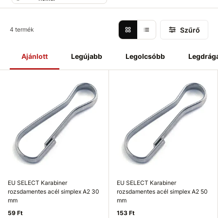
Szűrő
4 termék
Ajánlott
Legújabb
Legolcsóbb
Legdrág
EU SELECT Karabiner
EU SELECT Karabiner
rozsdamentes acél simplex A2 30
rozsdamentes acél simplex A2 50
mm
mm
59 Ft
153 Ft