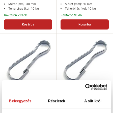
Méret (mm): 30 mm
Méret (mm): 50 mm
Teherbírás (kg): 10 kg
Teherbírás (kg): 40 kg
Raktáron 219 db
Raktáron 91 db
Kosárba
Kosárba
EU SELECT Karabiner
EU SELECT Karabiner
rozsdamentes acél simplex A2 60
rozsdamentes acél simplex A2 40
Beleegyezés
Részletek
A sütikről
mm
mm
235 Ft
103 Ft