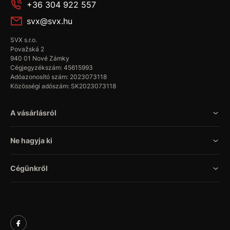
+36 304 922 557
svx@svx.hu
SVX s.r.o.
Považská 2
940 01 Nové Zámky
Cégjegyzékszám: 45615993
Adóazonosító szám: 2023073118
Közösségi adószám: SK2023073118
A vásárlásról
Ne hagyja ki
Cégünkről