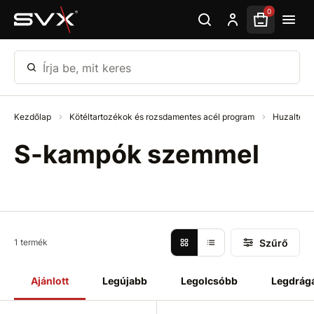
Ugrás az oldal fő részéhez
0
Írja be, mit keres
Kezdőlap
Kötéltartozékok és rozsdamentes acél program
Huzalter
S-kampók szemmel
Szűrő
1 termék
Ajánlott
Legújabb
Legolcsóbb
Legdrág