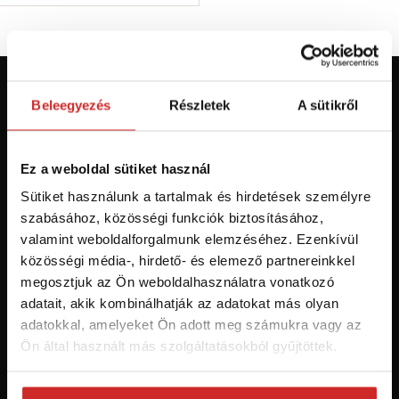
Beleegyezés
Részletek
A sütikről
Először jár az svx.hu-n? Regisztráljon és
szerezzen áttekintést az aktuális
újdonságokról és akciókról.
Ez a weboldal sütiket használ
Feliratkozás
Sütiket használunk a tartalmak és hirdetések személyre
szabásához, közösségi funkciók biztosításához,
valamint weboldalforgalmunk elemzéséhez. Ezenkívül
Hozzájárulok a személyes adatok feldolgozásához üzleti
közösségi média-, hirdető- és elemező partnereinkkel
értesítések küldése céljából - 16 éven felüli személyek számára
megosztjuk az Ön weboldalhasználatra vonatkozó
ajánlott!
adatait, akik kombinálhatják az adatokat más olyan
adatokkal, amelyeket Ön adott meg számukra vagy az
Ön által használt más szolgáltatásokból gyűjtöttek.