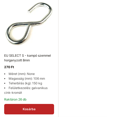
EU SELECT S - kampó szemmel
horganyzott 8mm
270 Ft
Méret (mm): None
Magasság (mm): 106 mm
Teherbírás (kg): 150 kg
Felületkezelés: galvanikus
cink-kromát
Raktáron 26 db
Kosárba