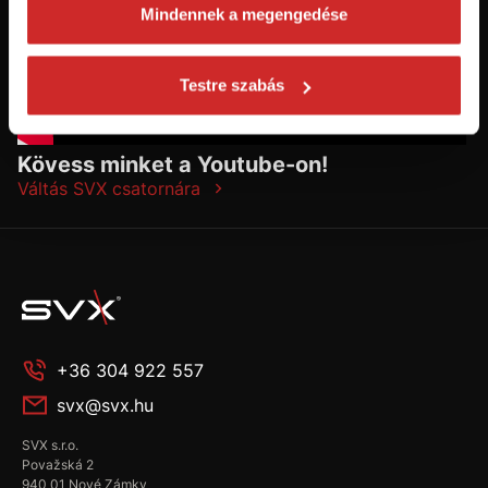
Mindennek a megengedése
Testre szabás
Kövess minket a Youtube-on!
Váltás SVX csatornára
+36 304 922 557
svx@svx.hu
SVX s.r.o.
Považská 2
940 01 Nové Zámky