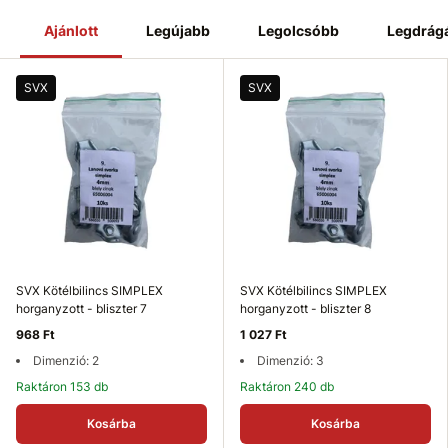
Ajánlott
Legújabb
Legolcsóbb
Legdrág
SVX
SVX
SVX Kötélbilincs SIMPLEX
SVX Kötélbilincs SIMPLEX
horganyzott - bliszter 7
horganyzott - bliszter 8
968 Ft
1 027 Ft
Dimenzió: 2
Dimenzió: 3
Raktáron 153 db
Raktáron 240 db
Kosárba
Kosárba