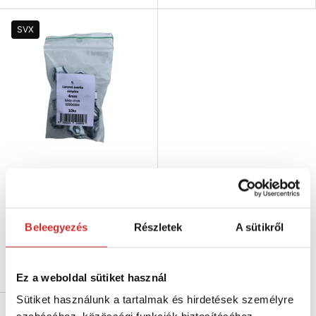
SVX
SVX Kötélbilincs SIMPLEX
horganyzott - bliszter 9
1 276 Ft
Dimenzió: 4
Beleegyezés
Részletek
A sütikről
Raktáron 247 db
Kosárba
Ez a weboldal sütiket használ
Sütiket használunk a tartalmak és hirdetések személyre