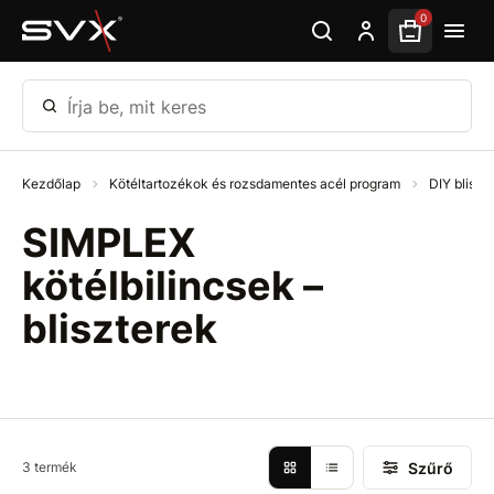
Ugrás az oldal fő részéhez
0
Írja be, mit keres
Kezdőlap
Kötéltartozékok és rozsdamentes acél program
DIY bliszt
SIMPLEX
kötélbilincsek –
bliszterek
Szűrő
3 termék