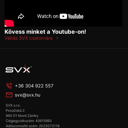
Kövess minket a Youtube-on!
Váltás SVX csatornára
+36 304 922 557
svx@svx.hu
SVX s.r.o.
Považská 2
940 01 Nové Zámky
Cégjegyzékszám: 45615993
Adóazonosító szám: 2023073118