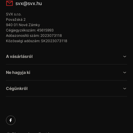
svx@svx.hu
SVX s.r.o.
Považská 2
940 01 Nové Zámky
Cégjegyzékszám: 45615993
Adóazonosító szám: 2023073118
Közösségi adószám: SK2023073118
A vásárlásról
Ne hagyja ki
Cégünkről