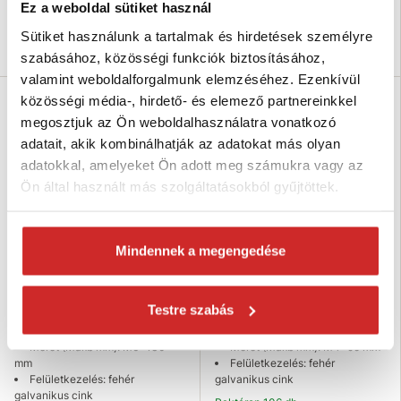
Ez a weboldal sütiket használ
Nincs készleten
Raktáron 279 db
Sütiket használunk a tartalmak és hirdetések személyre
Elérhetőség ellenőrzése
Kosárba
szabásához, közösségi funkciók biztosításához,
valamint weboldalforgalmunk elemzéséhez. Ezenkívül
közösségi média-, hirdető- és elemező partnereinkkel
megosztjuk az Ön weboldalhasználatra vonatkozó
adatait, akik kombinálhatják az adatokat más olyan
adatokkal, amelyeket Ön adott meg számukra vagy az
Ön által használt más szolgáltatásokból gyűjtöttek.
Mindennek a megengedése
EU SELECT Távtartó horgony
EU SELECT Távtartó horgony
kampóval M6x130mm
kampóval M4x95mm
Testre szabás
341 Ft
153 Ft
Méret (Maxb mm): M6x130
Méret (Maxb mm): M4x95 mm
mm
Felületkezelés: fehér
Felületkezelés: fehér
galvanikus cink
galvanikus cink