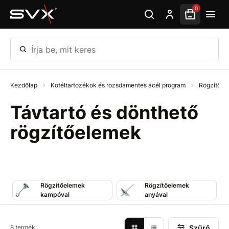
Ugrás az oldal fő részéhez
0
Írja be, mit keres
Kezdőlap
Kötéltartozékok és rozsdamentes acél program
Rögzítő é
Távtartó és dönthető
rögzítőelemek
Rögzítőelemek
Rögzítőelemek
kampóval
anyával
Szűrő
8 termék