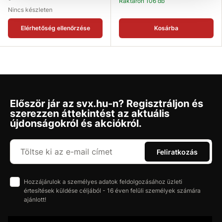
Raktáron 106 db
Nincs készleten
Elérhetőség ellenőrzése
Kosárba
Először jár az svx.hu-n? Regisztráljon és
szerezzen áttekintést az aktuális
újdonságokról és akciókról.
Feliratkozás
Hozzájárulok a személyes adatok feldolgozásához üzleti
értesítések küldése céljából - 16 éven felüli személyek számára
ajánlott!