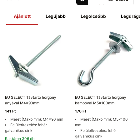
Ajánlott
Legújabb
Legolcsóbb
Legdrág
EU SELECT Távtartó horgony
EU SELECT Távtartó horgony
anyával M4x90mm
kampóval M5x100mm
141 Ft
176 Ft
Méret (Maxb mm): M4x90 mm
Méret (Maxb mm): M5x100
Felületkezelés: fehér
mm
galvanikus cink
Felületkezelés: fehér
galvanikus cink
Raktáron 306 db