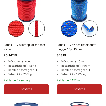
Lanex PPV 8 mm spirálisan font
Lanex PPV színes kötél fonott
zsinór
maggal 16pr 10mm
25 347 Ft
343 Ft
Méret (mm): None
Méret (mm): 10 mm
Hosszúság (m): None
Hosszúság (m): 100 m
Darab a csomagban: 1
Darab a csomagban: 1
Teherbírás: 750kg
Teherbírás: 1224kg
Raktáron 4 csomag
Raktáron 4472 m
Kosárba
Kosárba