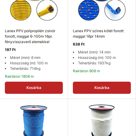
Lanex PPV polipropilén zsinór
Lanex PPV színes kötél fonott
fonott, maggal 6-100m 16pr.
maggal 16pr 14mm
fényvisszaverő elemekkel
638 Ft
197 Ft
Méret (mm): 14 mm
Méret (mm): 6 mm
Hosszúság (m): 100 m
Hosszúság (m): 100 m
Teherbírás: 1937kg
Teherbírás: 714kg
Raktáron 908 m
Raktáron 1808 m
Kosárba
Kosárba