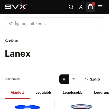
Ugrás az oldal fő részéhez
0
Írja be, mit keres
Kezdőlap
Lanex
Szűrő
168 termék
Ajánlott
Legújabb
Legolcsóbb
Legdrág