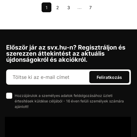
1
2
3
7
⋯
Először jár az svx.hu-n? Regisztráljon és
szerezzen áttekintést az aktuális
újdonságokról és akciókról.
Feliratkozás
Hozzájárulok a személyes adatok feldolgozásához üzleti
értesítések küldése céljából - 16 éven felüli személyek számára
ajánlott!