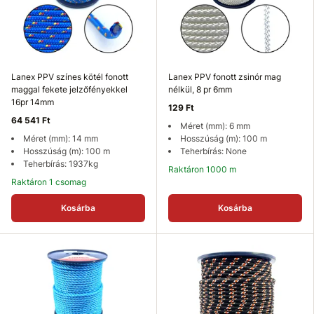
Lanex PPV színes kötél fonott
Lanex PPV fonott zsinór mag
maggal fekete jelzőfényekkel
nélkül, 8 pr 6mm
16pr 14mm
129 Ft
64 541 Ft
Méret (mm): 6 mm
Méret (mm): 14 mm
Hosszúság (m): 100 m
Hosszúság (m): 100 m
Teherbírás: None
Teherbírás: 1937kg
Raktáron 1000 m
Raktáron 1 csomag
Kosárba
Kosárba