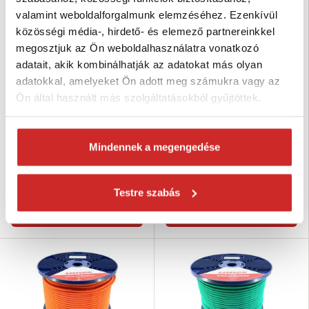
valamint weboldalforgalmunk elemzéséhez. Ezenkívül
közösségi média-, hirdető- és elemező partnereinkkel
megosztjuk az Ön weboldalhasználatra vonatkozó
adatait, akik kombinálhatják az adatokat más olyan
adatokkal, amelyeket Ön adott meg számukra vagy az
Ön által használt más szolgáltatásokból gyűjtöttek.
Lanex Gumikötél gumi maggal
Lanex Gumikötél gumi maggal
sárga PP 4mm
piros PP 4mm
13 026 Ft
14 082 Ft
Mindennek a megengedése
Méret (mm): 4 mm
Méret (mm): 4 mm
Hosszúság (m): 100 m
Hosszúság (m): 100 m
Raktáron 3 csomag
Nincs készleten
Testre szabás
Kosárba
Elérhetőség ellenőrzése