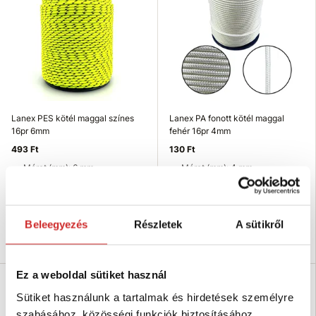
Lanex PES kötél maggal színes
Lanex PA fonott kötél maggal
16pr 6mm
fehér 16pr 4mm
493 Ft
130 Ft
Méret (mm): 6 mm
Méret (mm): 4 mm
Hosszúság (m): 100 m
Hosszúság (m): 200 m
Teherbírás: 531kg
Teherbírás: 300kg
Raktáron 411 m
Raktáron 37661 m
Beleegyezés
Részletek
A sütikről
Kosárba
Kosárba
Ez a weboldal sütiket használ
Sütiket használunk a tartalmak és hirdetések személyre
szabásához, közösségi funkciók biztosításához,