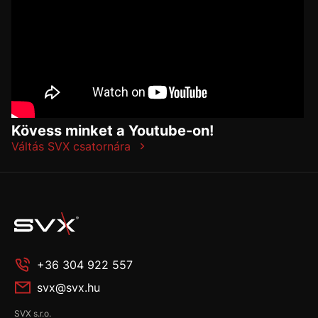
Kövess minket a Youtube-on!
Váltás SVX csatornára
+36 304 922 557
svx@svx.hu
SVX s.r.o.