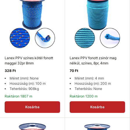
Lanex PPV színes kötél fonott
Lanex PPV fonott zsinór mag
maggal 32pr 8mm
nélkül, színes, 8pr, 4mm
328 Ft
70 Ft
Méret (mm): None
Méret (mm): 4 mm
Hosszúság (m): 100 m
Hosszúság (m): 200 m
Teherbírás: 908kg
Teherbírás: None
Raktáron 1807 m
Raktáron 1200 m
Kosárba
Kosárba