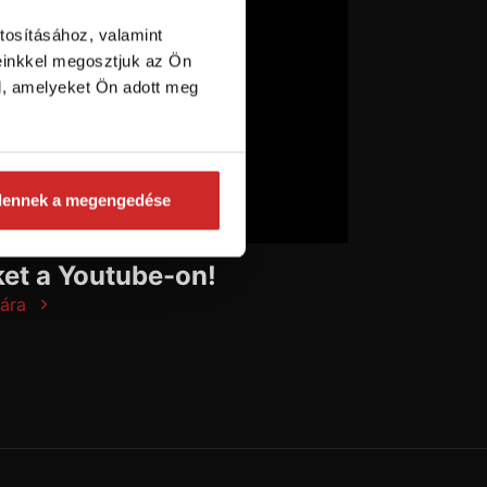
tosításához, valamint
einkkel megosztjuk az Ön
l, amelyeket Ön adott meg
dennek a megengedése
et a Youtube-on!
ára