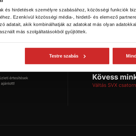
ál
mak és hirdetések személyre szabásához, közösségi funkciók biz
hez. Ezenkívül közösségi média-, hirdető- és elemező partner
zó adatait, akik kombinálhatják az adatokat más olyan adatokka
onságokról
sznált más szolgáltatásokból gyűjtöttek.
Testre szabás
Min
Feliratkozás
Kövess mink
leti értesítések
ajánlott!
Váltás SVX csatorn