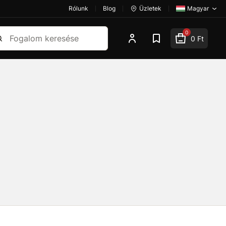
Rólunk
Blog
Üzletek
Magyar
esés
0
0 Ft