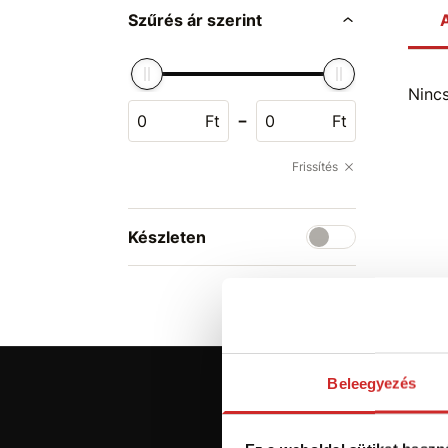
Szűrés ár szerint
A
Ninc
-
Ft
Ft
Frissítés
Készleten
Beleegyezés