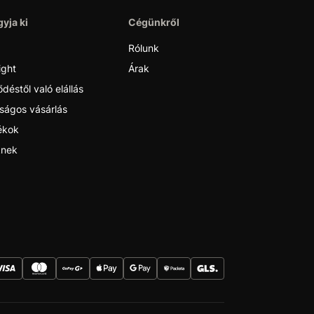
yja ki
Cégünkről
Rólunk
ight
Árak
déstől való elállás
ságos vásárlás
ékok
nek