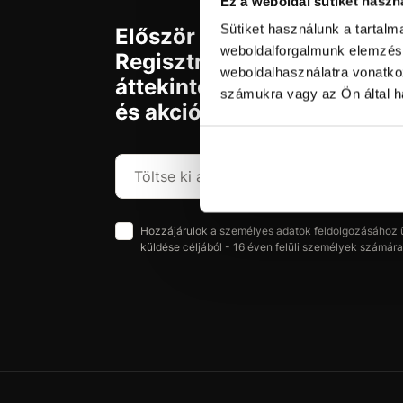
Ez a weboldal sütiket haszn
Sütiket használunk a tartal
Először jár az svx.hu-n?
weboldalforgalmunk elemzésé
Regisztráljon és szerezzen
weboldalhasználatra vonatko
áttekintést az aktuális újd
számukra vagy az Ön által ha
és akciókról.
Hozzájárulok a személyes adatok feldolgozásához üz
küldése céljából - 16 éven felüli személyek számára 