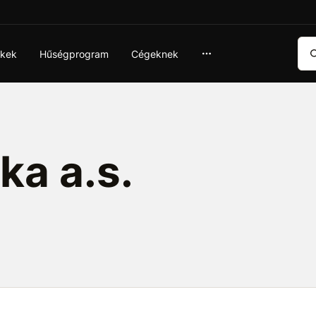
Ker
ékek
Hűségprogram
Cégeknek
ka a.s.