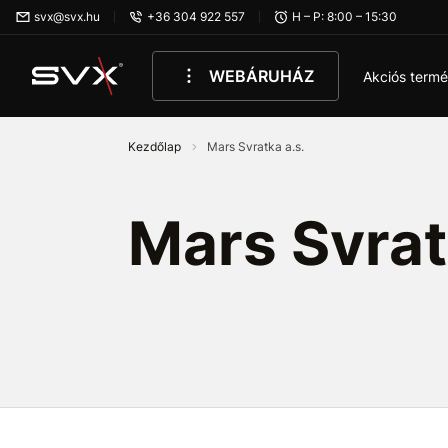
Ugrás az oldal fő részéhez
svx@svx.hu
+36 304 922 557
H – P: 8:00 – 15:30
WEBÁRUHÁZ
Akciós term
Kezdőlap
Mars Svratka a.s.
Mars Svrat