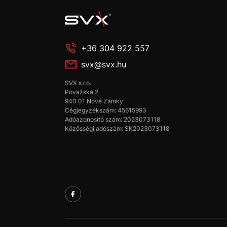
+36 304 922 557
svx@svx.hu
SVX s.r.o.
Považská 2
940 01 Nové Zámky
Cégjegyzékszám: 45615993
Adóazonosító szám: 2023073118
Közösségi adószám: SK2023073118