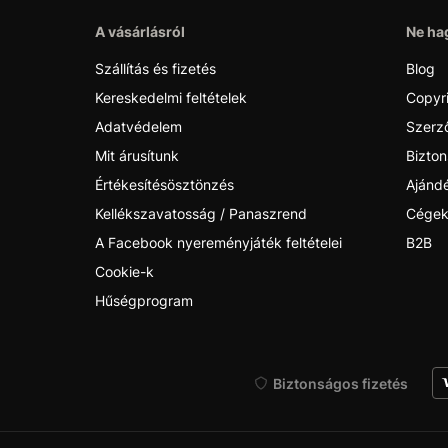
A vásárlásról
Ne hag
Szállítás és fizetés
Blog
Kereskedelmi feltételek
Copyr
Adatvédelem
Szerző
Mit árusítunk
Bizton
Értékesítésösztönzés
Ajánd
Kellékszavatosság / Panaszrend
Cégek
A Facebook nyereményjáték feltételei
B2B
Cookie-k
Hűségprogram
Biztonságos fizetés