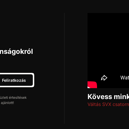
onságokról
Feliratkozás
Kövess mink
leti értesítések
ajánlott!
Váltás SVX csatorn