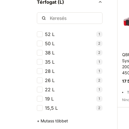
Térfogat (L)
52 L
1
50 L
2
38 L
2
QB
Sys
35 L
1
200
28 L
1
45
26 L
2
17 
22 L
1
T
19 L
1
Ni
15,5 L
2
Elé
+ Mutass többet