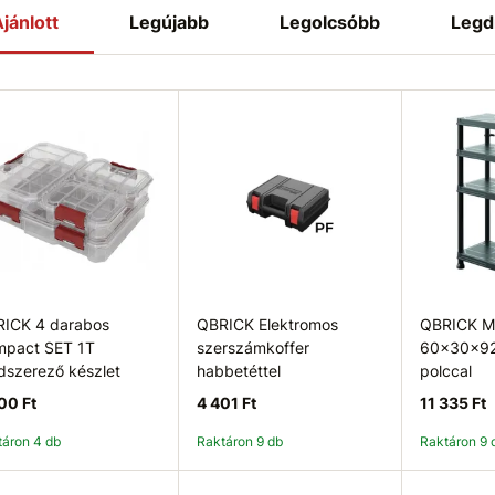
jánlott
Legújabb
Legolcsóbb
Legd
ICK 4 darabos
QBRICK Elektromos
QBRICK M
pact SET 1T
szerszámkoffer
60×30x92
dszerező készlet
habbetéttel
polccal
00 Ft
4 401 Ft
11 335 Ft
ktáron 4 db
Raktáron 9 db
Raktáron 9 