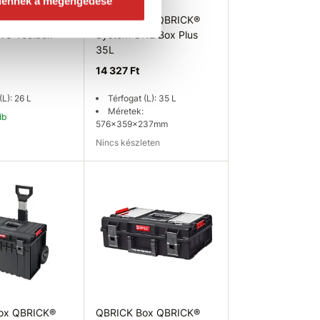
dennek a megengedése
ox QBRICK®
QBRICK Box QBRICK®
WO Toolbox
System ONE Box Plus
35L
14 327 Ft
(L): 26 L
Térfogat (L): 35 L
Méretek:
db
576x359x237mm
Nincs készleten
osárba
Elérhetőség ellenőrzése
ox QBRICK®
QBRICK Box QBRICK®