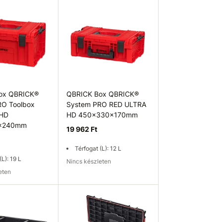
osárba
Kosárba
ox QBRICK®
QBRICK Box QBRICK®
RO Toolbox
System PRO RED ULTRA
 HD
HD 450x330x170mm
x240mm
19 962 Ft
Térfogat (L): 12 L
(L): 19 L
Nincs készleten
leten
ég ellenőrzése
Elérhetőség ellenőrzése