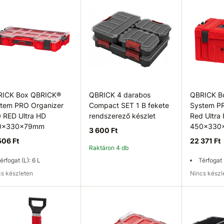
Kosárba
Kosárba
K
RICK Box QBRICK®
QBRICK 4 darabos
QBRICK B
tem PRO Organizer
Compact SET 1 B fekete
System P
 RED Ultra HD
rendszerező készlet
Red Ultra
0x330x79mm
450x330
3 600 Ft
506 Ft
22 371 Ft
Raktáron 4 db
érfogat (L): 6 L
Térfogat 
ncs készleten
Nincs kész
rhetőség ellenőrzése
Kosárba
Elérhetős