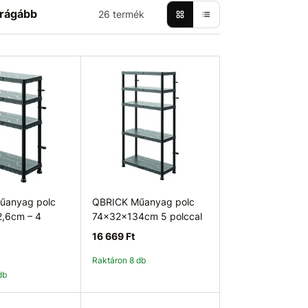
rágább
26 termék
űanyag polc
QBRICK Műanyag polc
,6cm – 4
74×32x134cm 5 polccal
16 669 Ft
Raktáron 8 db
db