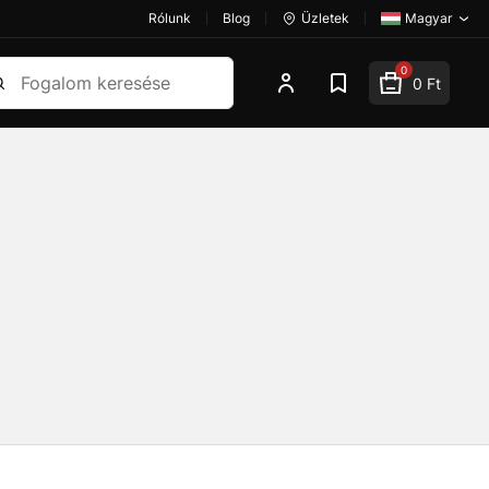
Rólunk
Blog
Üzletek
Magyar
esés
0
0 Ft