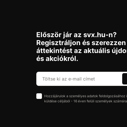
Először jár az svx.hu-n?
Regisztráljon és szerezzen
áttekintést az aktuális újd
és akciókról.
Hozzájárulok a személyes adatok feldolgozásához üz
küldése céljából - 16 éven felüli személyek számára 