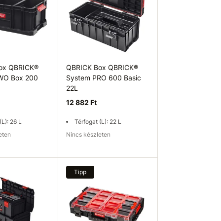
ox QBRICK®
QBRICK Box QBRICK®
WO Box 200
System PRO 600 Basic
22L
12 882 Ft
(L): 26 L
Térfogat (L): 22 L
leten
Nincs készleten
ég ellenőrzése
Elérhetőség ellenőrzése
Tipp