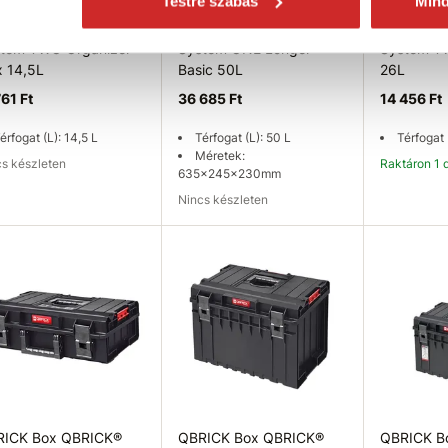
Testre szabás
Min
RICK Box QBRICK®
QBRICK Box QBRICK®
QBRICK B
tem TWO Organizer
System ONE Longer
System T
x 14,5L
Basic 50L
26L
761 Ft
36 685 Ft
14 456 Ft
érfogat (L): 14,5 L
Térfogat (L): 50 L
Térfogat 
Méretek:
ncs készleten
Raktáron 1 
635x245x230mm
Nincs készleten
rhetőség ellenőrzése
Elérhetőség ellenőrzése
K
RICK Box QBRICK®
QBRICK Box QBRICK®
QBRICK B