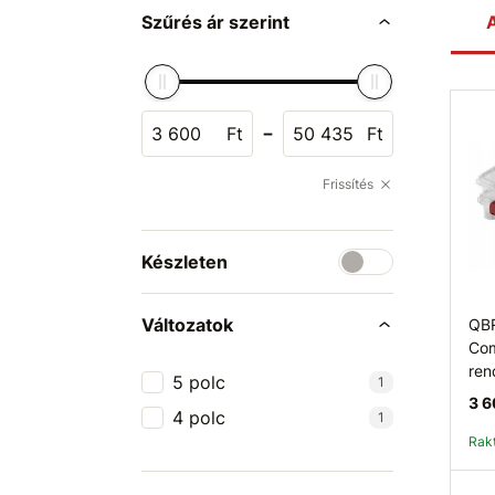
Szűrés ár szerint
A
-
Ft
Ft
Frissítés
Készleten
Változatok
QBR
Com
ren
5 polc
1
3 6
4 polc
1
Ra