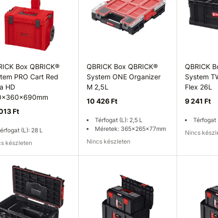
RICK Box QBRICK®
QBRICK Box QBRICK®
QBRICK B
tem PRO Cart Red
System ONE Organizer
System T
ra HD
M 2,5L
Flex 26L
0x360x690mm
10 426 Ft
9 241 Ft
013 Ft
Térfogat (L): 2,5 L
Térfogat 
Méretek: 365x265x77mm
érfogat (L): 28 L
Nincs kész
Nincs készleten
ncs készleten
rhetőség ellenőrzése
Elérhetőség ellenőrzése
Elérhetős