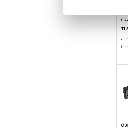
QB
Sys
Fle
11 
T
Ni
Elé
QB