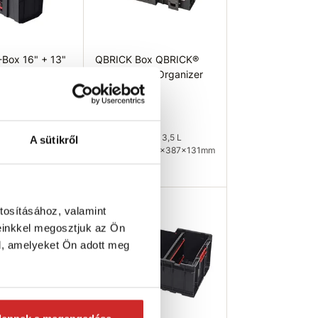
Box 16" + 13"
QBRICK Box QBRICK®
System ONE Organizer
sláda készlet
XL 13,5L
26 984 Ft
0 db
Térfogat (L): 13,5 L
A sütikről
Méretek: 582x387x131mm
Raktáron 2 db
osárba
Kosárba
tosításához, valamint
einkkel megosztjuk az Ön
l, amelyeket Ön adott meg