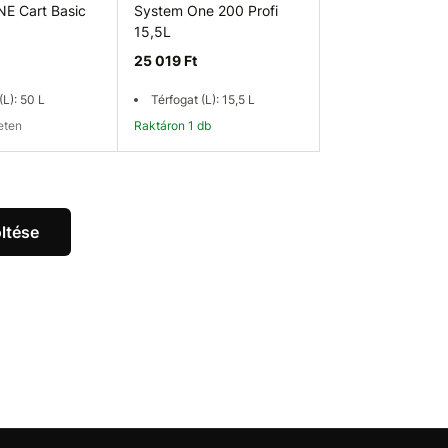
E Cart Basic
System One 200 Profi
15,5L
25 019 Ft
(L): 50 L
Térfogat (L): 15,5 L
leten
Raktáron 1 db
ég ellenőrzése
Kosárba
ltése