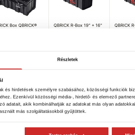
RICK Box QBRICK®
QBRICK R-Box 19" + 16"
QBRICK R-
tem PRO 500 Basic
2 részes
2 részes
szerszámosláda készlet
szerszámo
813 Ft
9 201 Ft
6 153 Ft
Raktáron 10 db
Raktáron 1
érfogat (L): 14 L
Részletek
táron 1 db
ál
Kosárba
Kosárba
K
mak és hirdetések személyre szabásához, közösségi funkciók biz
hez. Ezenkívül közösségi média-, hirdető- és elemező partner
zó adatait, akik kombinálhatják az adatokat más olyan adatokka
sznált más szolgáltatásokból gyűjtöttek.