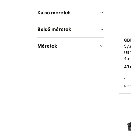
Külső méretek
Belső méretek
QB
Méretek
Sys
Ult
45
43 
T
Ni
Elé