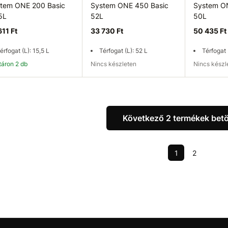
tem ONE 200 Basic
System ONE 450 Basic
System ON
5L
52L
50L
611 Ft
33 730 Ft
50 435 Ft
érfogat (L): 15,5 L
Térfogat (L): 52 L
Térfogat 
ktáron 2 db
Nincs készleten
Nincs kész
Kosárba
Elérhetőség ellenőrzése
Elérhetős
Következő 2 termékek betö
1
2