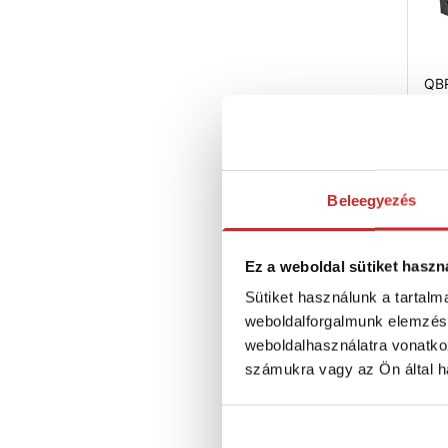
QB
Sys
14L
10 
T
Beleegyezés
Rak
Ez a weboldal sütiket haszn
Sütiket használunk a tartal
weboldalforgalmunk elemzésé
weboldalhasználatra vonatko
számukra vagy az Ön által ha