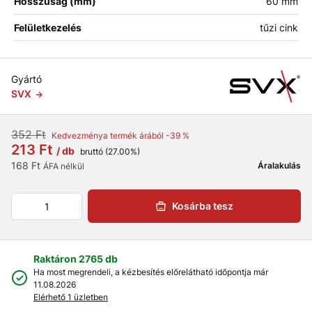
Hosszúság (mm)
60 mm
Felületkezelés
tűzi cink
Gyártó
SVX
352 Ft
Kedvezménya termék árából -39 %
213 Ft
/ db
bruttó (27.00%)
168 Ft
Áralakulás
ÁFA nélkül
Kosárba tesz
Raktáron 2765 db
Ha most megrendeli, a kézbesítés előrelátható időpontja már
11.08.2026
Elérhető 1 üzletben