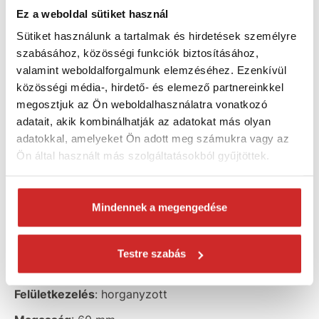
Ez a weboldal sütiket használ
Összekötő vinklivas - KM4
Sütiket használunk a tartalmak és hirdetések személyre
szabásához, közösségi funkciók biztosításához,
Méret:
60x60x60x2mm
valamint weboldalforgalmunk elemzéséhez. Ezenkívül
közösségi média-, hirdető- és elemező partnereinkkel
Asztalos kapcsolók fához - asztalos kapcsolók a
fa
megosztjuk az Ön weboldalhasználatra vonatkozó
biztonságos csatlakoztatásához.
A különböző
adatait, akik kombinálhatják az adatokat más olyan
méretű lyukak növelik
sokoldalúságukat
, és lehetővé
adatokkal, amelyeket Ön adott meg számukra vagy az
teszik a rögzítést a különböző típusú összekötő
Ön által használt más szolgáltatásokból gyűjtöttek.
tiplikre.
Többféle lyukkal rendelkeznek
, amelyek
lehetővé teszik, hogy ezek segítségével
összekapcsolják az elemeket szögek, csavarok és
Mindennek a megengedése
csavarkötések segítségével.
Testre szabás
Jellemzők:
Felületkezelés
: horganyzott