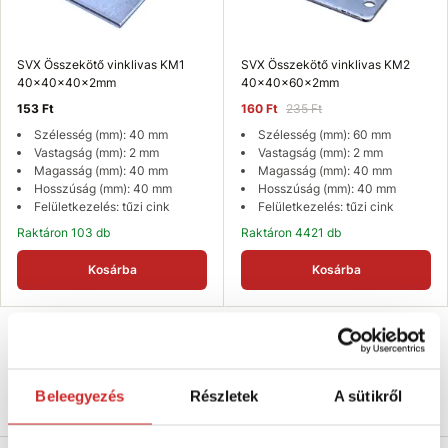
SVX Összekötő vinklivas KM1
SVX Összekötő vinklivas KM2
40x40x40x2mm
40x40x60x2mm
153 Ft
160 Ft
235 Ft
Szélesség (mm): 40 mm
Szélesség (mm): 60 mm
Vastagság (mm): 2 mm
Vastagság (mm): 2 mm
Magasság (mm): 40 mm
Magasság (mm): 40 mm
Hosszúság (mm): 40 mm
Hosszúság (mm): 40 mm
Felületkezelés: tűzi cink
Felületkezelés: tűzi cink
Raktáron 103 db
Raktáron 4421 db
Kosárba
Kosárba
Beleegyezés
Részletek
A sütikről
Termékleírás
Mérettáblázat