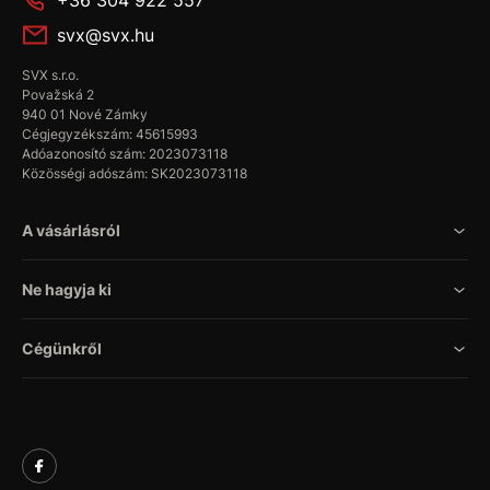
+36 304 922 557
svx@svx.hu
SVX s.r.o.
Považská 2
940 01 Nové Zámky
Cégjegyzékszám: 45615993
Adóazonosító szám: 2023073118
Közösségi adószám: SK2023073118
A vásárlásról
Ne hagyja ki
Cégünkről