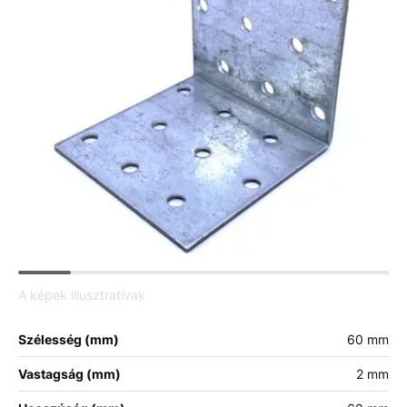
A képek illusztratívak
Szélesség (mm)
60 mm
Vastagság (mm)
2 mm