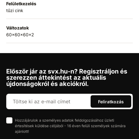
Felületkezelés
tűzi cink
Változatok
60x60x60x2
Először jár az svx.hu-n? Regisztráljon és
szerezzen áttekintést az aktuális
újdonságokról és akciókról.
Feliratkozás
Hozzájárulok a személyes adatok feldolgozásához üzleti
értesítések küldése céljából - 16 éven felüli személyek számára
ajánlott!