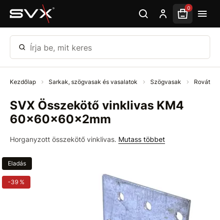
Ugrás az oldal fő részéhez
0
Írja be, mit keres
Kezdőlap
Sarkak, szögvasak és vasalatok
Szögvasak
Rovátka 
SVX Összekötő vinklivas KM4
60x60x60x2mm
Horganyzott összekötő vinklivas.
Mutass többet
Eladás
-39 %