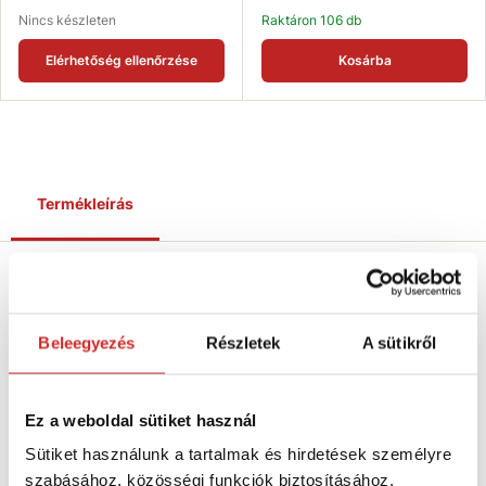
Nincs készleten
Raktáron 106 db
Elérhetőség ellenőrzése
Kosárba
Termékleírás
Bimetál korona - 70 mm
Beleegyezés
Részletek
A sütikről
SVXtools
márkájú süllyesztőfúró. Márkánk fúrói
kiváló minőségű, 66-68 HRC keménységű acélból
készülnek, mely
kopásálló
.
Ez a weboldal sütiket használ
Sütiket használunk a tartalmak és hirdetések személyre
Jellemzők:
szabásához, közösségi funkciók biztosításához,