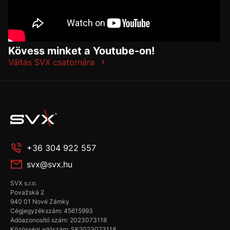
Kövess minket a Youtube-on!
Váltás SVX csatornára
+36 304 922 557
svx@svx.hu
SVX s.r.o.
Považská 2
940 01 Nové Zámky
Cégjegyzékszám: 45615993
Adóazonosító szám: 2023073118
Közösségi adószám: SK2023073118