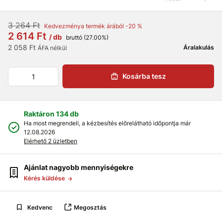
3 264 Ft
Kedvezménya termék árából -20 %
2 614 Ft
/ db
bruttó (27.00%)
2 058 Ft
Áralakulás
ÁFA nélkül
Kosárba tesz
Raktáron 134 db
Ha most megrendeli, a kézbesítés előrelátható időpontja már
12.08.2026
Elérhető 2 üzletben
Ajánlat nagyobb mennyiségekre
Kérés küldése
Kedvenc
Megosztás