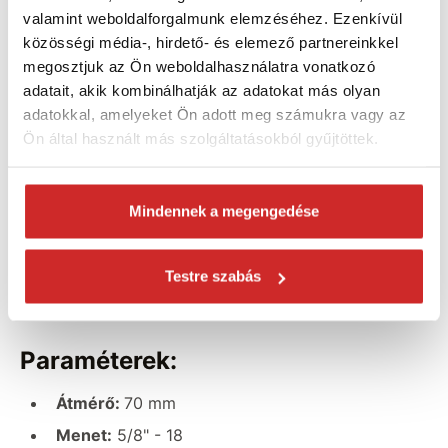
valamint weboldalforgalmunk elemzéséhez. Ezenkívül
A bimetál korona
változó fogeloszlású
.
közösségi média-, hirdető- és elemező partnereinkkel
Kézi és oszlopos fúrókban használható.
megosztjuk az Ön weboldalhasználatra vonatkozó
adatait, akik kombinálhatják az adatokat más olyan
Fúráskor használjon hűtőközeget.
adatokkal, amelyeket Ön adott meg számukra vagy az
Műanyag csomagolásban szállítjuk.
Ön által használt más szolgáltatásokból gyűjtöttek.
Anyagban való felhasználás:
Mindennek a megengedése
acél, rozsdamentes acél, műanyag, fa,
Testre szabás
alumínium, réz
Paraméterek:
Átmérő:
70 mm
Menet:
5/8" - 18