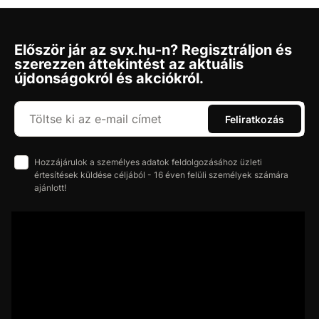
Először jár az svx.hu-n? Regisztráljon és
szerezzen áttekintést az aktuális
újdonságokról és akciókról.
Feliratkozás
Hozzájárulok a személyes adatok feldolgozásához üzleti
értesítések küldése céljából - 16 éven felüli személyek számára
ajánlott!