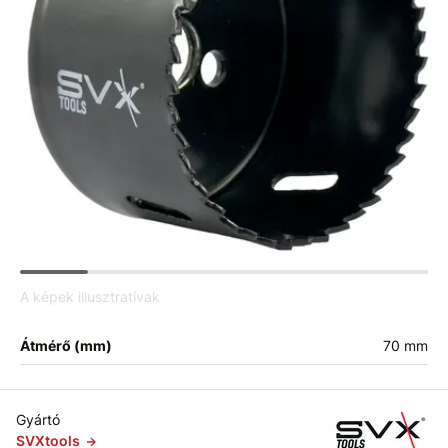
A képek illusztratívak
Átmérő (mm)
70 mm
Gyártó
SVXtools