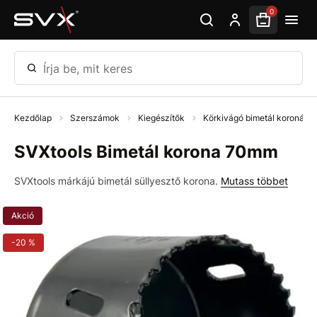
Ugrás az oldal fő részéhez
0
Írja be, mit keres
Kezdőlap
Szerszámok
Kiegészítők
Körkivágó bimetál koronák
SVXtools Bimetál korona 70mm
SVXtools márkájú bimetál süllyesztő korona.
Mutass többet
Akció
-20 %