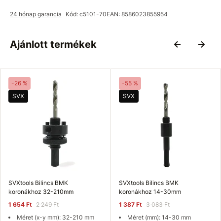
24 hónap garancia
Kód: c5101-70
EAN: 8586023855954
Ajánlott termékek
-26 %
-55 %
SVX
SVX
SVXtools Bilincs BMK
SVXtools Bilincs BMK
koronákhoz 32-210mm
koronákhoz 14-30mm
1 654 Ft
2 249 Ft
1 387 Ft
3 083 Ft
Méret (x-y mm): 32-210 mm
Méret (mm): 14-30 mm