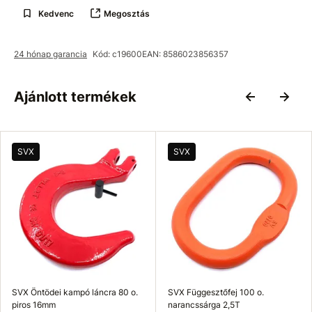
Kedvenc
Megosztás
24 hónap garancia
Kód: c19600
EAN: 8586023856357
Ajánlott termékek
SVX
SVX
SVX Öntödei kampó láncra 80 o.
SVX Függesztőfej 100 o.
piros 16mm
narancssárga 2,5T