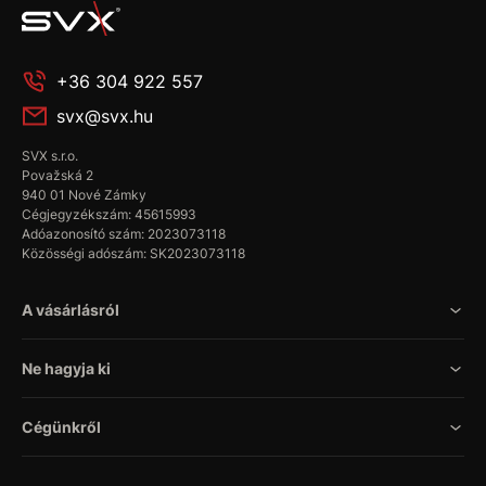
+36 304 922 557
svx@svx.hu
SVX s.r.o.
Považská 2
940 01 Nové Zámky
Cégjegyzékszám: 45615993
Adóazonosító szám: 2023073118
Közösségi adószám: SK2023073118
A vásárlásról
Ne hagyja ki
Cégünkről