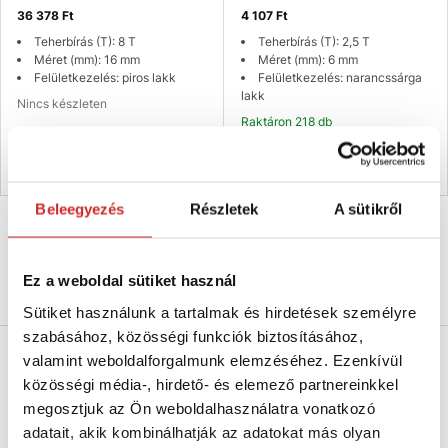
36 378 Ft
4 107 Ft
Teherbírás (T): 8 T
Teherbírás (T): 2,5 T
Méret (mm): 16 mm
Méret (mm): 6 mm
Felületkezelés: piros lakk
Felületkezelés: narancssárga
lakk
Nincs készleten
Raktáron 218 db
Elérhetőség ellenőrzése
Kosárba
Beleegyezés
Részletek
A sütikről
Ez a weboldal sütiket használ
Termékleírás
Sütiket használunk a tartalmak és hirdetések személyre
szabásához, közösségi funkciók biztosításához,
valamint weboldalforgalmunk elemzéséhez. Ezenkívül
Koronafúró volfrám
közösségi média-, hirdető- és elemező partnereinkkel
megosztjuk az Ön weboldalhasználatra vonatkozó
Méret: 33-53-73 mm
adatait, akik kombinálhatják az adatokat más olyan