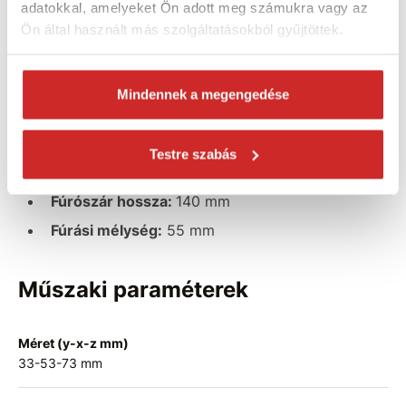
adatokkal, amelyeket Ön adott meg számukra vagy az
Volfrám koronafúró lyukak fúrásához falakba,
Ön által használt más szolgáltatásokból gyűjtöttek.
csempékbe
, salaktömbökbe és
gipszkartonba
.
Mindennek a megengedése
Paraméterek:
Befogás típusa:
9 mm hatszög
Testre szabás
Átmérők:
33 - 35 - 73 mm
Fúrószár hossza:
140 mm
Fúrási mélység:
55 mm
Műszaki paraméterek
Méret (y-x-z mm)
33-53-73 mm