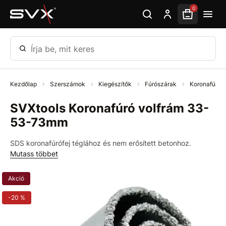
Ugrás az oldal fő részéhez
0
Írja be, mit keres
Kezdőlap
Szerszámok
Kiegészítők
Fúrószárak
Koronafúrós
SVXtools Koronafúró volfrám 33-
53-73mm
SDS koronafúrófej téglához és nem erősített betonhoz.
Mutass többet
Akció
-20 %