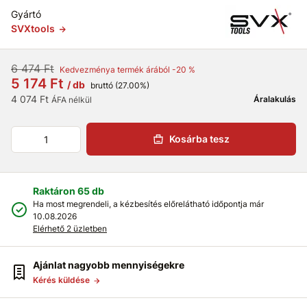
Gyártó
SVXtools
6 474 Ft
Kedvezménya termék árából -20 %
5 174 Ft
/ db
bruttó (27.00%)
4 074 Ft
Áralakulás
ÁFA nélkül
Kosárba tesz
Raktáron 65 db
Ha most megrendeli, a kézbesítés előrelátható időpontja már
10.08.2026
Elérhető 2 üzletben
Ajánlat nagyobb mennyiségekre
Kérés küldése