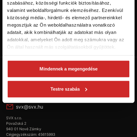
szabásához, közösségi funkciók biztosításához,
valamint weboldalforgalmunk elemzéséhez. Ezenkívül
közösségi média-, hirdető- és elemező partnereinkkel
megosztjuk az Ön weboldalhasználatra vonatkozó
adatait, akik kombinálhatják az adatokat más olyan
Kövess minket a Youtube-on!
adatokkal, amelyeket Ön adott meg számukra vagy az
Váltás SVX csatornára
Ön által használt más szolgáltatásokból gyűjtöttek.
Mindennek a megengedése
Testre szabás
+36 304 922 557
svx@svx.hu
SVX s.r.o.
Považská 2
940 01 Nové Zámky
Cégjegyzékszám: 45615993