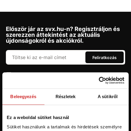
Először jár az svx.hu-n? Regisztráljon és
szerezzen áttekintést az aktuális
újdonságokról és akciókról.
Feliratkozás
Hozzájárulok a személyes adatok feldolgozásához üzleti
értesítések küldése céljából - 16 éven felüli személyek számára
ajánlott!
Beleegyezés
Részletek
A sütikről
Ez a weboldal sütiket használ
Sütiket használunk a tartalmak és hirdetések személyre