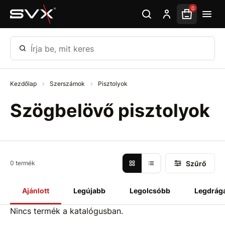
Ugrás az oldal fő részéhez
0
Írja be, mit keres
Kezdőlap
Szerszámok
Pisztolyok
Szögbelövő pisztolyok
Szűrő
0 termék
Ajánlott
Legújabb
Legolcsóbb
Legdrág
Nincs termék a katalógusban.