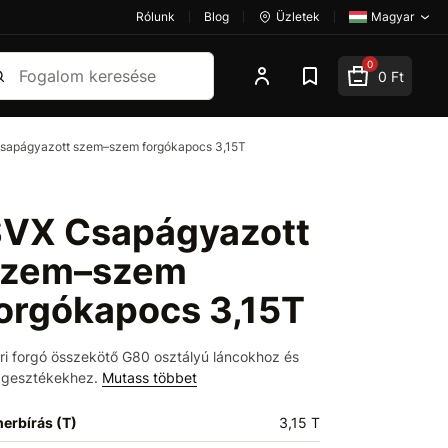
Rólunk
Blog
Üzletek
Magyar
esés
0
0 Ft
sapágyazott szem–szem forgókapocs 3,15T
VX Csapágyazott
szem–szem
orgókapocs 3,15T
ri forgó összekötő G80 osztályú láncokhoz és
ggesztékekhez.
Mutass többet
erbírás (T)
3,15 T