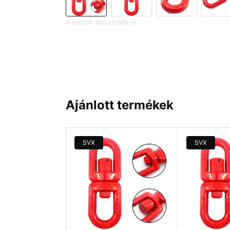
A képek illusztratívak
Ajánlott termékek
SVX
SVX