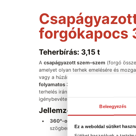
Csapágyazot
forgókapocs 
Teherbírás: 3,15 t
A
csapágyazott szem–szem
(forgó össze
amelyet olyan terhek emelésére és mozgatá
vagy a húzás irányának változása előford
folyamatos 360°-os forgást
tesz lehetővé
terhelés irányába áll be. Ez csökkenti a 
igénybevételnek és a komplett összeállítá
Beleegyezés
Jellemzők:
360°-os forgás csapágynak köszön
Ez a weboldal sütiket haszn
szögben történő emeléshez
Sütiket használunk a tartal