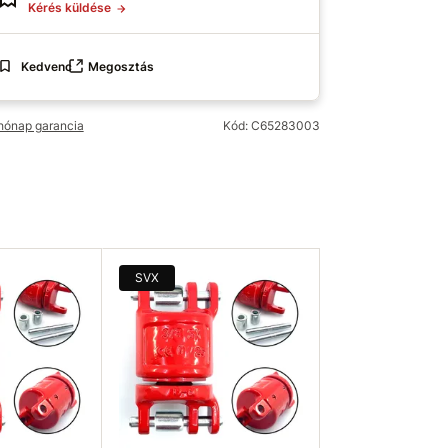
Kérés küldése
Kedvenc
Megosztás
hónap garancia
Kód: C65283003
SVX