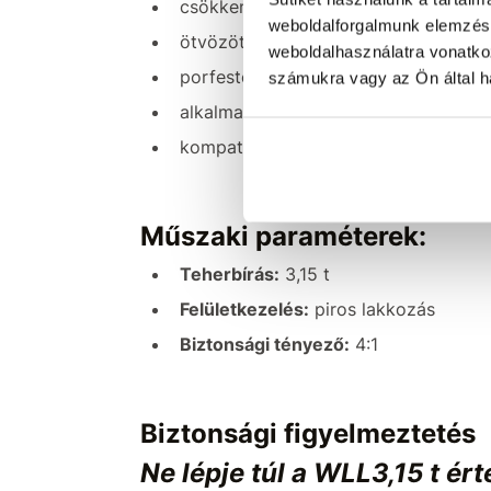
csökkenti az emelő összeállítás csav
weboldalforgalmunk elemzésé
ötvözött acél test
weboldalhasználatra vonatko
porfestett felületkezelés (piros lak
számukra vagy az Ön által ha
alkalmas lánc és felfüggesztő elem 
kompatibilis
G80 láncokkal/függeszt
Műszaki paraméterek:
Teherbírás:
3,15 t
Felületkezelés:
piros lakkozás
Biztonsági tényező:
4:1
Biztonsági figyelmeztetés
Ne lépje túl a WLL3,15 t ért