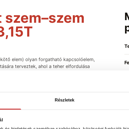
t szem–szem
3,15T
T
kötő elem) olyan forgatható kapcsolóelem,
F
sára terveztek, ahol a teher elfordulása
ul. A beépített csapágynak köszönhetően
, így a felfüggesztési pont természetesen a
lánc/heveder csavarodásának, az oldalirányú
s idő előtti kopásának kockázatát
Részletek
hetően
– ideális teher forgatásához vagy
ál
mak és hirdetések személyre szabásához, közösségi funkciók biz