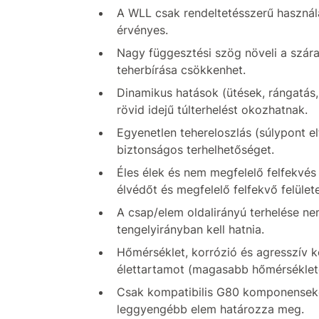
A WLL csak rendeltetésszerű használa
érvényes.
Nagy függesztési szög növeli a szárak
teherbírása csökkenhet.
Dinamikus hatások (ütések, rángatás, 
rövid idejű túlterhelést okozhatnak.
Egyenetlen tehereloszlás (súlypont e
biztonságos terhelhetőséget.
Éles élek és nem megfelelő felfekvés
élvédőt és megfelelő felfekvő felület
A csap/elem oldalirányú terhelése ne
tengelyirányban kell hatnia.
Hőmérséklet, korrózió és agresszív k
élettartamot (magasabb hőmérséklet
Csak kompatibilis G80 komponenseket 
leggyengébb elem határozza meg.