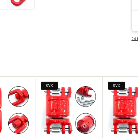
24 
SVX
SVX