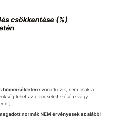
lés csökkentése (%)
etén
es hőmérsékletére
vonatkozik, nem csak a
zükség lehet az elem selejtezésére vagy
rint).
 megadott normák NEM érvényesek az alábbi