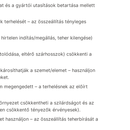
t és a gyártói utasítások betartása mellett
 terhelését – az összeállítás tényleges
hirtelen indítás/megállás, teher kilengése)
ltolódása, eltérő szárhosszok) csökkenti a
 károsíthatják a szemet/elemet – használjon
eket.
m megengedett – a terhelésnek az előírt
örnyezet csökkentheti a szilárdságot és az
en csökkentő tényezők érvényesek).
használjon – az összeállítás teherbírását a