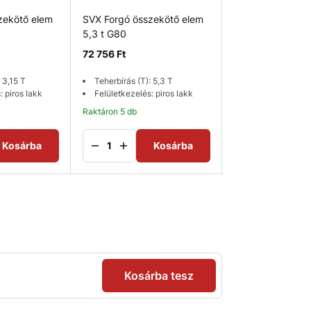
zekötő elem
SVX Forgó összekötő elem
5,3 t G80
72 756 Ft
 3,15 T
Teherbírás (T): 5,3 T
: piros lakk
Felületkezelés: piros lakk
Raktáron 5 db
Kosárba
Kosárba
Kosárba tesz