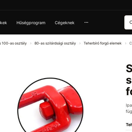
Ker
ékek
Hűségprogram
Cégeknek
s 100-as osztály
80-as szilárdsági osztály
Teherbíró forgó elemek
C
S
f
Ipa
fü
Teh