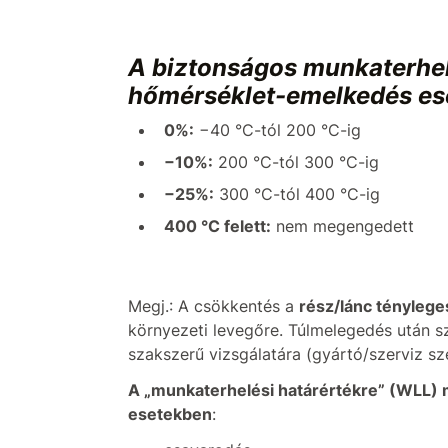
A biztonságos munkaterhe
hőmérséklet-emelkedés es
0%:
−40 °C-tól 200 °C-ig
−10%:
200 °C-tól 300 °C-ig
−25%:
300 °C-tól 400 °C-ig
400 °C felett:
nem megengedett
Megj.: A csökkentés a
rész/lánc tényleg
környezeti levegőre. Túlmelegedés után s
szakszerű vizsgálatára (gyártó/szerviz sze
A „munkaterhelési határértékre” (WLL)
esetekben
: