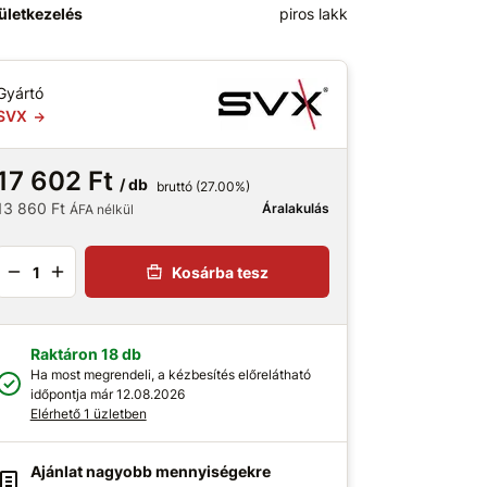
ületkezelés
piros lakk
Gyártó
SVX
17 602 Ft
/ db
bruttó (27.00%)
13 860 Ft
Áralakulás
ÁFA nélkül
Kosárba tesz
Raktáron 18 db
Ha most megrendeli, a kézbesítés előrelátható
időpontja már 12.08.2026
Elérhető 1 üzletben
Ajánlat nagyobb mennyiségekre