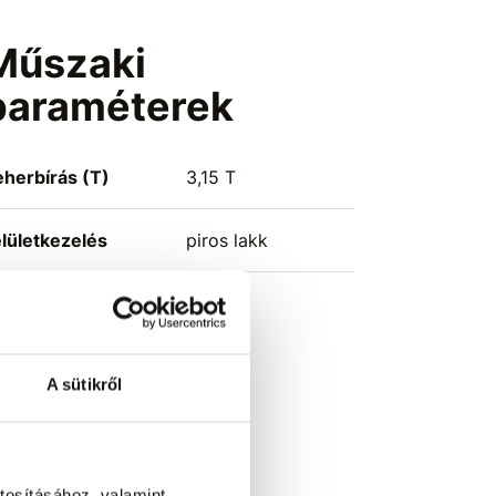
Műszaki
paraméterek
eherbírás (T)
3,15 T
elületkezelés
piros lakk
A sütikről
tosításához, valamint