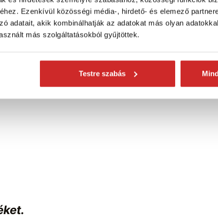
arodását és egyenetlen igénybevételét
hez. Ezenkívül közösségi média-, hirdető- és elemező partner
zó adatait, akik kombinálhatják az adatokat más olyan adatokka
kozás) a nagyobb ellenállóság érdekében
sznált más szolgáltatásokból gyűjtöttek.
közötti kapcsolódásra tehermozgatásnál
ékekkel (EN 818-2)
Testre szabás
Min
éket.