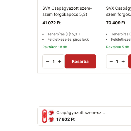
SVX Csapágyazott szem–
SVX Csapágy
szem forgókapocs 5,3t
szem forgók
41 072 Ft
70 409 Ft
Teherbírás (T): 5,3 T
Teherbírás (
Felületkezelés: piros lakk
Felületkezel
Raktáron 18 db
Raktáron 5 db
Kosárba
Csapágyazott szem–szem forgókapocs 3,15T
17 602 Ft