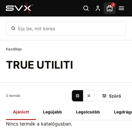
Ugrás az oldal fő részéhez
0
Írja be, mit keres
Kezdőlap
TRUE UTILITI
Szűrő
0 termék
Ajánlott
Legújabb
Legolcsóbb
Legdrág
Nincs termék a katalógusban.