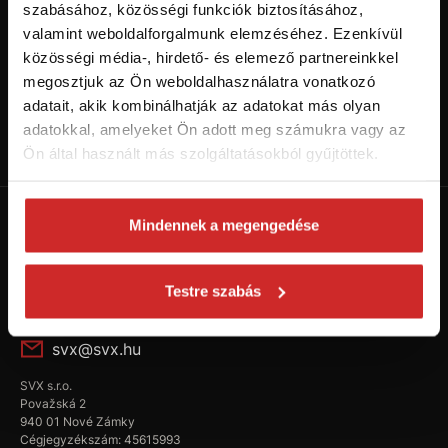
szabásához, közösségi funkciók biztosításához,
valamint weboldalforgalmunk elemzéséhez. Ezenkívül
közösségi média-, hirdető- és elemező partnereinkkel
megosztjuk az Ön weboldalhasználatra vonatkozó
adatait, akik kombinálhatják az adatokat más olyan
Kövess minket a Youtube-on!
adatokkal, amelyeket Ön adott meg számukra vagy az
Váltás SVX csatornára
Ön által használt más szolgáltatásokból gyűjtöttek.
Mindennek a megengedése
Testre szabás
+36 304 922 557
svx@svx.hu
SVX s.r.o.
Považská 2
940 01 Nové Zámky
Cégjegyzékszám: 45615993