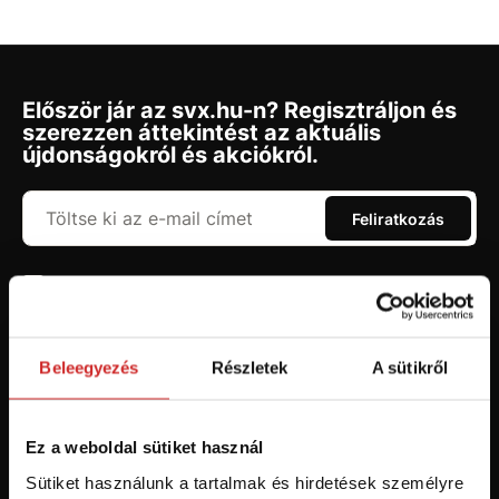
Először jár az svx.hu-n? Regisztráljon és
szerezzen áttekintést az aktuális
újdonságokról és akciókról.
Feliratkozás
Hozzájárulok a személyes adatok feldolgozásához üzleti
értesítések küldése céljából - 16 éven felüli személyek számára
ajánlott!
Beleegyezés
Részletek
A sütikről
Ez a weboldal sütiket használ
Sütiket használunk a tartalmak és hirdetések személyre