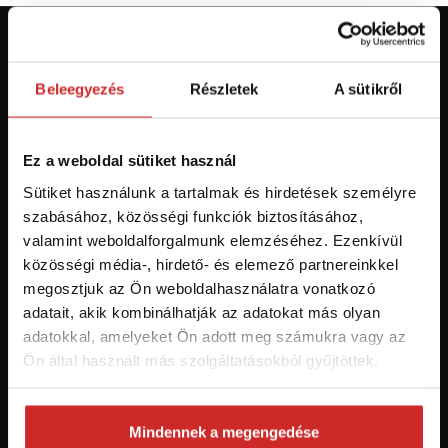
Először jár az svx.hu-n? Regisztráljon és
szerezzen áttekintést az aktuális
Beleegyezés
Részletek
A sütikről
újdonságokról és akciókról.
Ez a weboldal sütiket használ
Feliratkozás
Sütiket használunk a tartalmak és hirdetések személyre
szabásához, közösségi funkciók biztosításához,
Hozzájárulok a személyes adatok feldolgozásához üzleti
valamint weboldalforgalmunk elemzéséhez. Ezenkívül
értesítések küldése céljából - 16 éven felüli személyek számára
ajánlott!
közösségi média-, hirdető- és elemező partnereinkkel
megosztjuk az Ön weboldalhasználatra vonatkozó
adatait, akik kombinálhatják az adatokat más olyan
adatokkal, amelyeket Ön adott meg számukra vagy az
Ön által használt más szolgáltatásokból gyűjtöttek.
Mindennek a megengedése