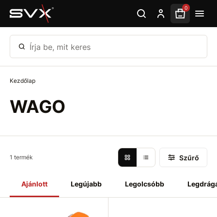
Ugrás az oldal fő részéhez
0
Írja be, mit keres
Kezdőlap
WAGO
Szűrő
1 termék
Ajánlott
Legújabb
Legolcsóbb
Legdrág