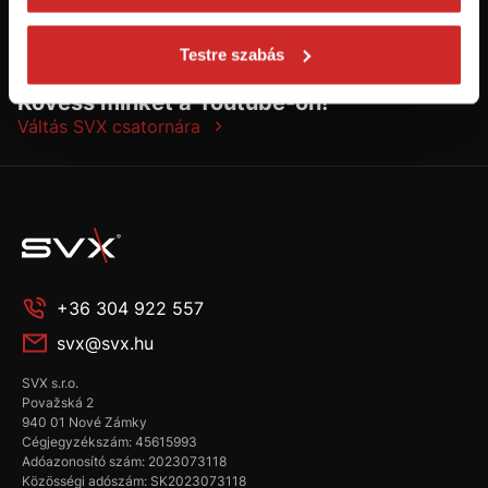
Testre szabás
Kövess minket a Youtube-on!
Váltás SVX csatornára
+36 304 922 557
svx@svx.hu
SVX s.r.o.
Považská 2
940 01 Nové Zámky
Cégjegyzékszám: 45615993
Adóazonosító szám: 2023073118
Közösségi adószám: SK2023073118