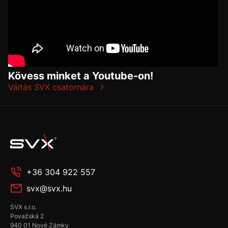
Kövess minket a Youtube-on!
Váltás SVX csatornára
+36 304 922 557
svx@svx.hu
SVX s.r.o.
Považská 2
940 01 Nové Zámky