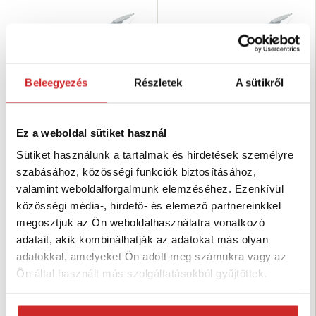
Beleegyezés
Részletek
A sütikről
Ez a weboldal sütiket használ
Sütiket használunk a tartalmak és hirdetések személyre
EU SELECT Kampó beütős Zn
EU SELECT Kampó beütős Zn
szabásához, közösségi funkciók biztosításához,
50mm
80mm
valamint weboldalforgalmunk elemzéséhez. Ezenkívül
34 Ft
74 Ft
közösségi média-, hirdető- és elemező partnereinkkel
Méret (mm): 50 mm
Méret (mm): 80 mm
megosztjuk az Ön weboldalhasználatra vonatkozó
Teherbírás (kg): 17 kg
Teherbírás (kg): 25 kg
Felületkezelés: fehér
Felületkezelés: fehér
adatait, akik kombinálhatják az adatokat más olyan
galvanikus cink
galvanikus cink
adatokkal, amelyeket Ön adott meg számukra vagy az
Raktáron 349 db
Raktáron 697 db
Ön által használt más szolgáltatásokból gyűjtöttek.
Kosárba
Kosárba