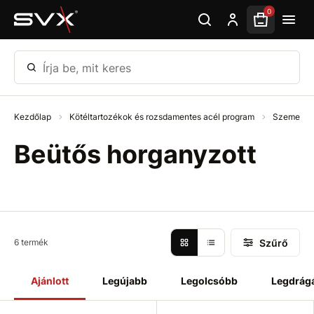
Ugrás az oldal fő részéhez
0
Írja be, mit keres
Kezdőlap
Kötéltartozékok és rozsdamentes acél program
Szemek -
Beütős horganyzott
Szűrő
6 termék
Ajánlott
Legújabb
Legolcsóbb
Legdrág