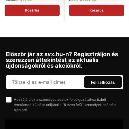
Kosárba
Kosárba
Először jár az svx.hu-n? Regisztráljon és
szerezzen áttekintést az aktuális
újdonságokról és akciókról.
Feliratkozás
Hozzájárulok a személyes adatok feldolgozásához üzleti
értesítések küldése céljából - 16 éven felüli személyek számára
ajánlott!