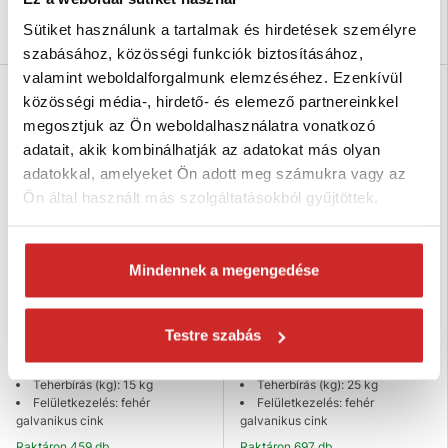
Kosárba
Kosárba
Sütiket használunk a tartalmak és hirdetések személyre
szabásához, közösségi funkciók biztosításához,
valamint weboldalforgalmunk elemzéséhez. Ezenkívül
közösségi média-, hirdető- és elemező partnereinkkel
megosztjuk az Ön weboldalhasználatra vonatkozó
adatait, akik kombinálhatják az adatokat más olyan
adatokkal, amelyeket Ön adott meg számukra vagy az
Ön által használt más szolgáltatásokból gyűjtöttek.
Mindennek a megengedése
EU SELECT Kampó beütős kerek
EU SELECT Kampó beütős Zn
Zn 70mm
80mm
Testre szabás
25 Ft
74 Ft
Méret (mm): 70 mm
Méret (mm): 80 mm
Teherbírás (kg): 15 kg
Teherbírás (kg): 25 kg
Felületkezelés: fehér
Felületkezelés: fehér
galvanikus cink
galvanikus cink
Raktáron 459 db
Raktáron 697 db