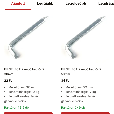
Ajánlott
Legújabb
Legolcsóbb
Legdrág
EU SELECT Kampó beütős Zn
EU SELECT Kampó beütős Zn
30mm
50mm
22 Ft
34 Ft
Méret (mm): 30 mm
Méret (mm): 50 mm
Teherbírás (kg): 10 kg
Teherbírás (kg): 17 kg
Felületkezelés: fehér
Felületkezelés: fehér
galvanikus cink
galvanikus cink
Raktáron 1515 db
Raktáron 349 db