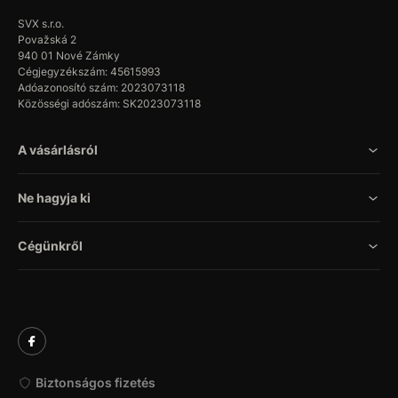
SVX s.r.o.
Považská 2
940 01 Nové Zámky
Cégjegyzékszám: 45615993
Adóazonosító szám: 2023073118
Közösségi adószám: SK2023073118
A vásárlásról
Ne hagyja ki
Cégünkről
Biztonságos fizetés