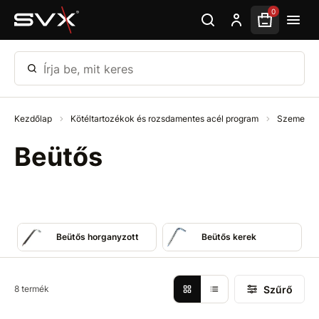
Ugrás az oldal fő részéhez
0
Írja be, mit keres
Kezdőlap
Kötéltartozékok és rozsdamentes acél program
Szemek -
Beütős
Beütős horganyzott
Beütős kerek
Szűrő
8 termék