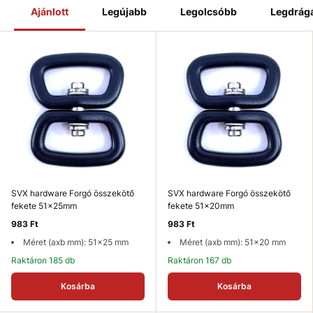
Ajánlott
Legújabb
Legolcsóbb
Legdrág
SVX hardware Forgó összekötő
SVX hardware Forgó összekötő
fekete 51x25mm
fekete 51x20mm
983 Ft
983 Ft
Méret (axb mm): 51x25 mm
Méret (axb mm): 51x20 mm
Raktáron 185 db
Raktáron 167 db
Kosárba
Kosárba