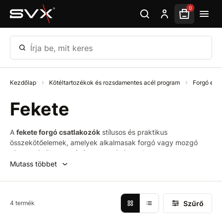
Ugrás az oldal fő részéhez
0
Írja be, mit keres
Kezdőlap
Kötéltartozékok és rozsdamentes acél program
Forgó el
Fekete
A
fekete forgó csatlakozók
stílusos és praktikus
összekötőelemek, amelyek alkalmasak forgó vagy mozgó
tárgyak felfüggesztésére. Lehetővé teszik a csatlakoztatott
elemek tengely körüli forgását, így megakadályozzák a
Mutass többet
kötelek, láncok vagy kábelek csavarodását. A fekete
felületkezelés modern megjelenést, nagyobb kopásállóságot
és csökkentett fényvisszaverődést biztosít – kiváló választás
Szűrő
4 termék
technikai, ipari vagy dizájnorientált felhasználásra.