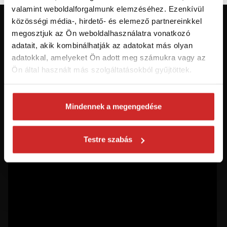
valamint weboldalforgalmunk elemzéséhez. Ezenkívül
közösségi média-, hirdető- és elemező partnereinkkel
Először jár az svx.hu-n? Regisztráljon és
megosztjuk az Ön weboldalhasználatra vonatkozó
szerezzen áttekintést az aktuális
adatait, akik kombinálhatják az adatokat más olyan
újdonságokról és akciókról.
adatokkal, amelyeket Ön adott meg számukra vagy az
Ön által használt más szolgáltatásokból gyűjtöttek.
Feliratkozás
Mindennek a megengedése
Hozzájárulok a személyes adatok feldolgozásához üzleti
értesítések küldése céljából - 16 éven felüli személyek számára
ajánlott!
Testre szabás