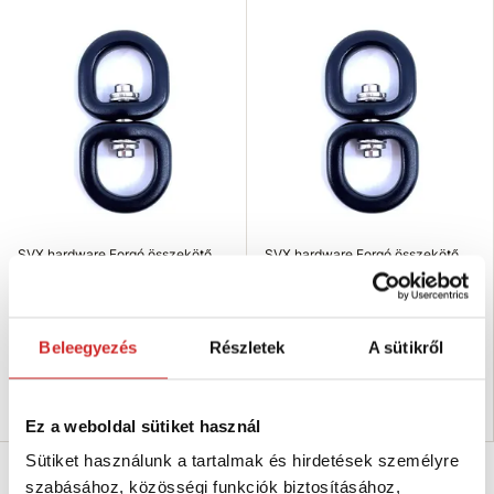
SVX hardware Forgó összekötő
SVX hardware Forgó összekötő
fekete 59x27mm
fekete 47x16mm
983 Ft
983 Ft
Méret (axb mm): None
Méret (axb mm): 47x16 mm
Beleegyezés
Részletek
A sütikről
Raktáron 123 db
Raktáron 1479 db
Kosárba
Kosárba
Ez a weboldal sütiket használ
Sütiket használunk a tartalmak és hirdetések személyre
szabásához, közösségi funkciók biztosításához,