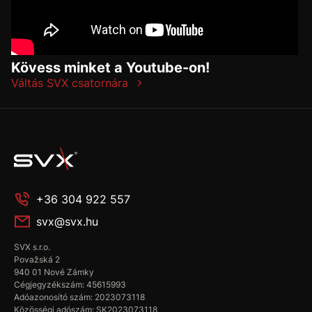
Kövess minket a Youtube-on!
Váltás SVX csatornára
+36 304 922 557
svx@svx.hu
SVX s.r.o.
Považská 2
940 01 Nové Zámky
Cégjegyzékszám: 45615993
Adóazonosító szám: 2023073118
Közösségi adószám: SK2023073118