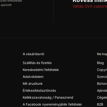
leti értesítések
ajánlott!
Váltás SVX csatorn
A vásárlásról
Ne hag
Szállítás és fizetés
Blog
Kereskedelmi feltételek
Copyr
Adatvédelem
Szerző
Mit árusítunk
Bizton
Értékesítésösztönzés
Ajánd
Kellékszavatosság / Panaszrend
Cégek
A Facebook nyereményjáték feltételei
B2B