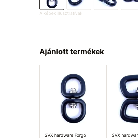
A képek illusztratívak
Ajánlott termékek
SVX hardware Forgó
SVX hardwar