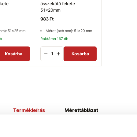
kete
összekötő fekete
51x20mm
983 Ft
 mm): 51x25 mm
Méret (axb mm): 51x20 mm
db
Raktáron 167 db
Kosárba
Kosárba
Termékleírás
Mérettáblázat