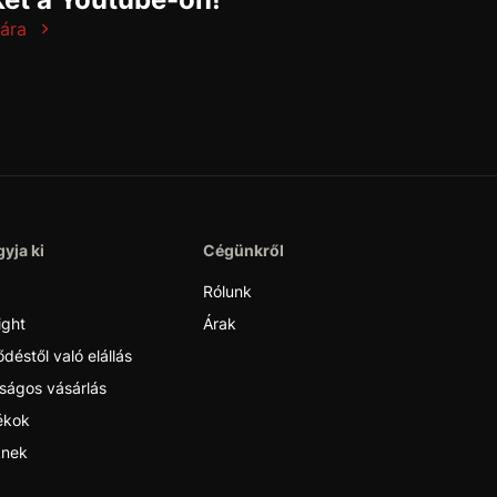
ára
yja ki
Cégünkről
Rólunk
ight
Árak
déstől való elállás
ságos vásárlás
ékok
nek