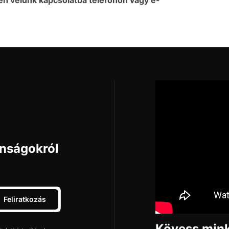
onságokról
Feliratkozás
Kövess mink