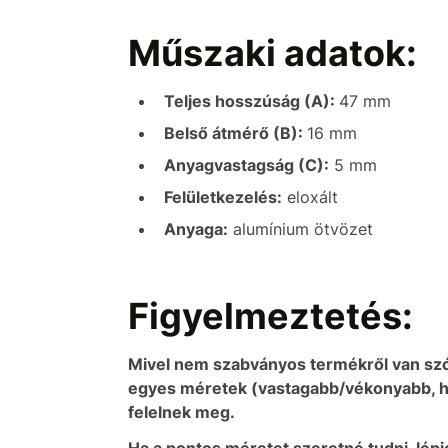
Műszaki adatok:
Teljes hosszúság (A):
47 mm
Belső átmérő (B):
16 mm
Anyagvastagság (C):
5 mm
Felületkezelés:
eloxált
Anyaga:
alumínium ötvözet
Figyelmeztetés:
Mivel nem szabványos termékről van szó
egyes méretek (vastagabb/vékonyabb, 
felelnek meg.
Ha a pontos méretet szeretné tudni, lép