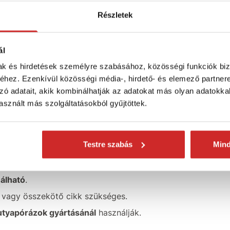
ötő fekete
Részletek
m
ál
M
mak és hirdetések személyre szabásához, közösségi funkciók biz
 forgó és mozgó tárgyak
felakasztására
hez. Ezenkívül közösségi média-, hirdető- és elemező partner
 elemek
a tengelyük körül forogjanak
, ami
zó adatait, akik kombinálhatják az adatokat más olyan adatokka
T
k elcsavarodását.
sznált más szolgáltatásokból gyűjtöttek.
S
Testre szabás
Min
V
 forgás elérésére
szolgál.
álható
.
 vagy összekötő cikk szükséges.
utyapórázok gyártásánál
használják.