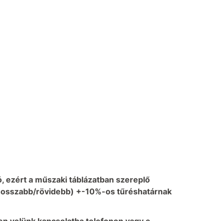
, ezért a műszaki táblázatban szereplő
hosszabb/rövidebb) +-10%-os tűréshatárnak
jen velünk kapcsolatba telefonon vagy e-