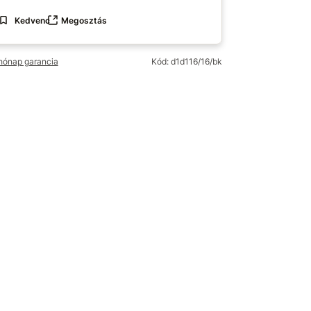
Kedvenc
Megosztás
hónap garancia
Kód: d1d116/16/bk