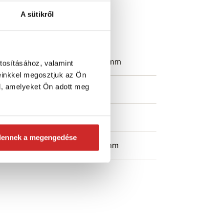
Műszaki
A sütikről
paraméterek
éret (axb mm)
47x16 mm
tosításához, valamint
einkkel megosztjuk az Ön
l, amelyeket Ön adott meg
eljes hossz
47 mm
zem átmérője
16 mm
dennek a megengedése
áltozatok
47x16mm