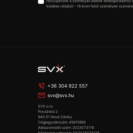
Hozzájárulok a személyes adatok feldolgozásához üz
küldése céljából - 16 éven felüli személyek számára 
+36 304 922 557
svx@svx.hu
SVX s.r.o.
Považská 2
940 01 Nové Zámky
Cégjegyzékszám: 45615993
Adóazonosító szám: 2023073118
Közösségi adószám: SK2023073118