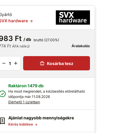
Gyártó
SVX hardware
983 Ft
/ db
bruttó (27.00%)
774 Ft
Áralakulás
ÁFA nélkül
Kosárba tesz
Raktáron 1479 db
Ha most megrendeli, a kézbesítés előrelátható
időpontja már 11.08.2026
Elérhető 1 üzletben
Ajánlat nagyobb mennyiségekre
Kérés küldése