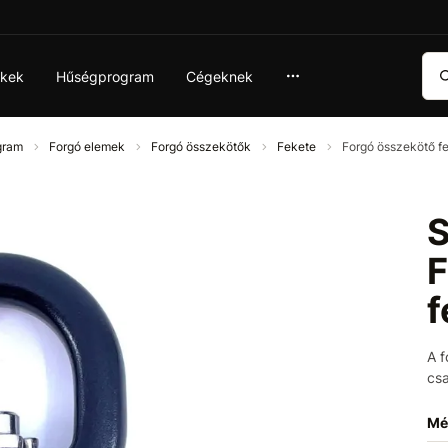
Ker
ékek
Hűségprogram
Cégeknek
ogram
Forgó elemek
Forgó összekötők
Fekete
Forgó összekötő 
S
F
f
A f
csa
Mé