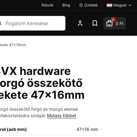
Rólunk
Blog
Üzletek
Magyar
esés
0
0 Ft
fekete 47x16mm
VX hardware
orgó összekötő
ekete 47x16mm
orgó összekötő forgó és mozgó elemek
tlakoztatására szolgál.
Mutass többet
ret (axb mm)
47x16 mm