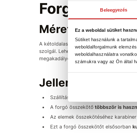
Forgó összek
Beleegyezés
Mérete: 47x16 m
Ez a weboldal sütiket haszn
Sütiket használunk a tartal
A kétoldalas forgó összekötő elsősorban
weboldalforgalmunk elemzésé
szolgál. Lehetővé teszi, hogy a rögzített
weboldalhasználatra vonatko
megakadályozza a láncok, kábelek, kötele
számukra vagy az Ön által ha
Jellemzők:
Szállítás vagy emelés közbeni
szabad
A forgó összekötő
többször is haszn
Az elemek összekötéséhez karabiner
Ezt a forgó összekötőt elsősorban
k