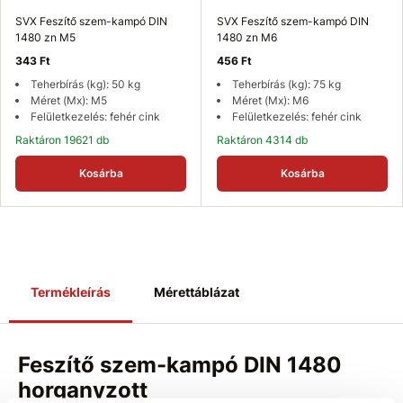
SVX Feszítő szem-kampó DIN
SVX Feszítő szem-kampó DIN
1480 zn M5
1480 zn M6
343 Ft
456 Ft
Teherbírás (kg): 50 kg
Teherbírás (kg): 75 kg
Méret (Mx): M5
Méret (Mx): M6
Felületkezelés: fehér cink
Felületkezelés: fehér cink
Raktáron 19621 db
Raktáron 4314 db
Kosárba
Kosárba
Termékleírás
Mérettáblázat
Feszítő szem-kampó DIN 1480
horganyzott