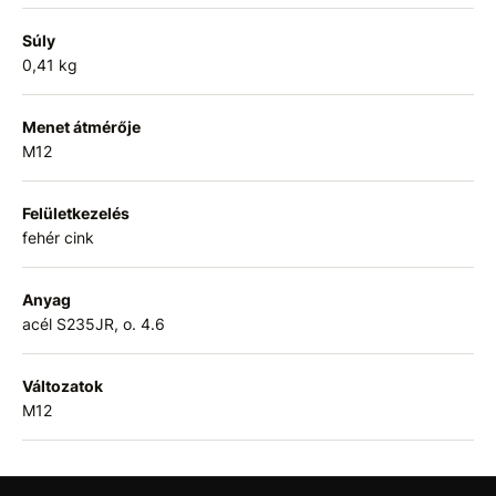
Súly
0,41 kg
Menet átmérője
M12
Felületkezelés
fehér cink
Anyag
acél S235JR, o. 4.6
Változatok
M12