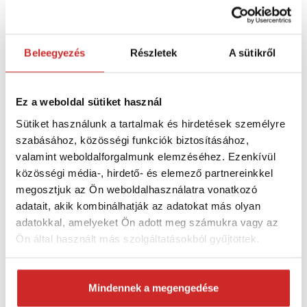
Méret: M12
Beleegyezés
Részletek
A sütikről
A feszítő a kötelek, kábelek, hajtórudak és más
feszítőrendszerek
feszességének vagy hosszának
beállítására
szolgáló eszköz. Általában két csavarból
Ez a weboldal sütiket használ
(szem + kampó) áll, menettel, amelyek közül az
egyiket egy kis fémkeret mindkét végébe csavarják,
Sütiket használunk a tartalmak és hirdetések személyre
az egyik bal, a másik pedig jobb menetű.
szabásához, közösségi funkciók biztosításához,
valamint weboldalforgalmunk elemzéséhez. Ezenkívül
közösségi média-, hirdető- és elemező partnereinkkel
Jellemzők:
megosztjuk az Ön weboldalhasználatra vonatkozó
adatait, akik kombinálhatják az adatokat más olyan
A feszességet a keret elforgatásával lehet
adatokkal, amelyeket Ön adott meg számukra vagy az
beállítani, ami azt eredményezi, hogy mindkét
Ön által használt más szolgáltatásokból gyűjtöttek.
csavar egyszerre be- vagy kicsavarodik anélkül,
hogy el kellene csavarni a csavarokat vagy a
csatlakoztatott kábeleket.
Mindennek a megengedése
A DIN 1480 feszítő horganyzott szénacélból