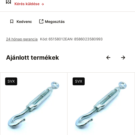
Kérés küldése
Kedvenc
Megosztás
24 hónap garancia
Kód: 65158012
EAN: 8586023580993
Ajánlott termékek
SVX
SVX