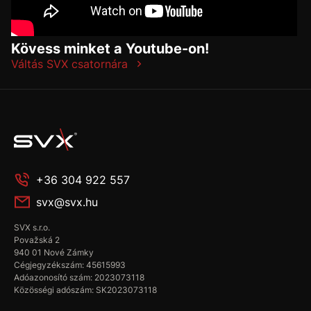
Kövess minket a Youtube-on!
Váltás SVX csatornára
+36 304 922 557
svx@svx.hu
SVX s.r.o.
Považská 2
940 01 Nové Zámky
Cégjegyzékszám: 45615993
Adóazonosító szám: 2023073118
Közösségi adószám: SK2023073118