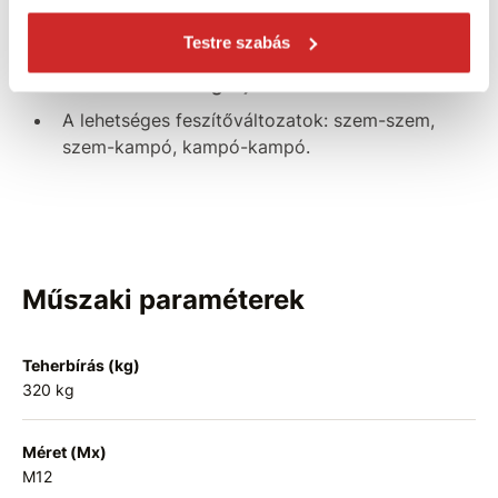
készül.
Testre szabás
A DIN 1480 M12 feszítő teherbírása 320kg (az
adat hozzávetőleges).
A lehetséges feszítőváltozatok: szem-szem,
szem-kampó, kampó-kampó.
Műszaki paraméterek
Teherbírás (kg)
320 kg
Méret (Mx)
M12