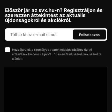
Először jár az svx.hu-n? Regisztráljon és
szerezzen áttekintést az aktuális
újdonságokról és akciókról.
Feliratkozás
Hozzájárulok a személyes adatok feldolgozásához üzleti
értesítések küldése céljából - 16 éven felüli személyek számára
ajánlott!