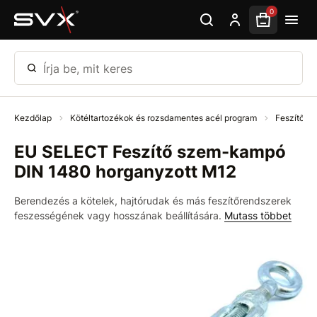
Ugrás az oldal fő részéhez
0
Írja be, mit keres
Kezdőlap
Kötéltartozékok és rozsdamentes acél program
Feszítők
EU SELECT Feszítő szem-kampó
DIN 1480 horganyzott M12
Berendezés a kötelek, hajtórudak és más feszítőrendszerek
feszességének vagy hosszának beállítására.
Mutass többet