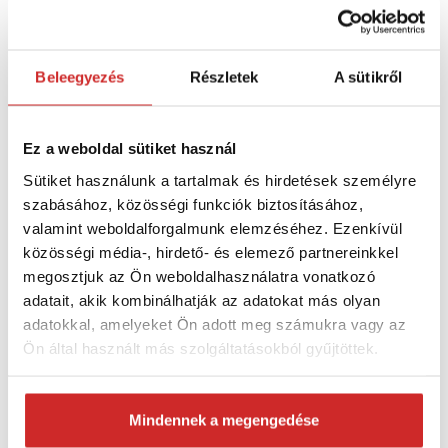
Méret: M6
Beleegyezés
Részletek
A sütikről
A feszítő a kötelek, kábelek, hajtórudak és más
feszítőrendszerek
feszességének vagy hosszának
beállítására
szolgáló eszköz. Általában két csavarból
Ez a weboldal sütiket használ
(szem + kampó) áll, menettel, amelyek közül az
egyiket egy kis fémkeret mindkét végébe csavarják,
Sütiket használunk a tartalmak és hirdetések személyre
az egyik bal, a másik pedig jobb menetű.
szabásához, közösségi funkciók biztosításához,
valamint weboldalforgalmunk elemzéséhez. Ezenkívül
közösségi média-, hirdető- és elemező partnereinkkel
Jellemzők:
megosztjuk az Ön weboldalhasználatra vonatkozó
adatait, akik kombinálhatják az adatokat más olyan
A feszességet a keret elforgatásával lehet
adatokkal, amelyeket Ön adott meg számukra vagy az
beállítani, ami azt eredményezi, hogy mindkét
Ön által használt más szolgáltatásokból gyűjtöttek.
csavar egyszerre be- vagy kicsavarodik anélkül,
hogy el kellene csavarni a csavarokat vagy a
csatlakoztatott kábeleket.
Mindennek a megengedése
A DIN 1480 feszítő horganyzott szénacélból