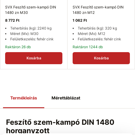
SVX Feszítő szem-kampó DIN
SVX Feszítő szem-kampó DIN
1480 zn M30
1480 zn M12
8 772 Ft
1 062 Ft
Teherbírás (kg): 2240 kg
Teherbírás (kg): 320 kg
Méret (Mx): M30
Méret (Mx): M12
Felületkezelés: fehér cink
Felületkezelés: fehér cink
Raktáron 26 db
Raktáron 1244 db
Kosárba
Kosárba
Termékleírás
Mérettáblázat
Feszítő szem-kampó DIN 1480
horganyzott