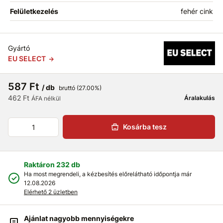
Felületkezelés
fehér cink
Gyártó
EU SELECT
587 Ft
/ db
bruttó (27.00%)
462 Ft
Áralakulás
ÁFA nélkül
Kosárba tesz
Raktáron 232 db
Ha most megrendeli, a kézbesítés előrelátható időpontja már
12.08.2026
Elérhető 2 üzletben
Ajánlat nagyobb mennyiségekre