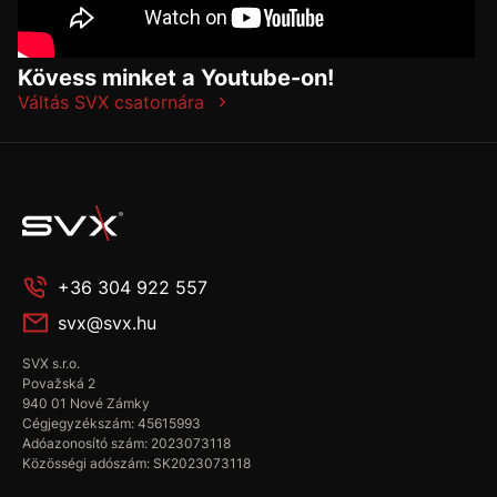
Kövess minket a Youtube-on!
Váltás SVX csatornára
+36 304 922 557
svx@svx.hu
SVX s.r.o.
Považská 2
940 01 Nové Zámky
Cégjegyzékszám: 45615993
Adóazonosító szám: 2023073118
Közösségi adószám: SK2023073118