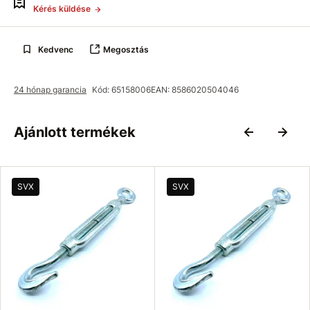
Kérés küldése
Kedvenc
Megosztás
24 hónap garancia
Kód: 65158006
EAN: 8586020504046
Ajánlott termékek
SVX
SVX