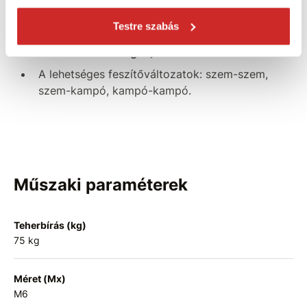
készül.
Testre szabás
A DIN 1480 M6 feszítő teherbírása 75kg (az
adat hozzávetőleges).
A lehetséges feszítőváltozatok: szem-szem,
szem-kampó, kampó-kampó.
Műszaki paraméterek
Teherbírás (kg)
75 kg
Méret (Mx)
M6