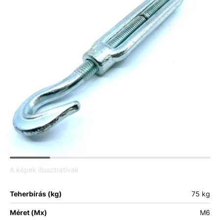
A képek illusztratívak
Teherbírás (kg)
75 kg
Méret (Mx)
M6