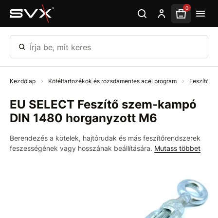
Ugrás az oldal fő részéhez
0
Írja be, mit keres
Kezdőlap
Kötéltartozékok és rozsdamentes acél program
Feszítők
EU SELECT Feszítő szem-kampó
DIN 1480 horganyzott M6
Berendezés a kötelek, hajtórudak és más feszítőrendszerek
feszességének vagy hosszának beállítására.
Mutass többet