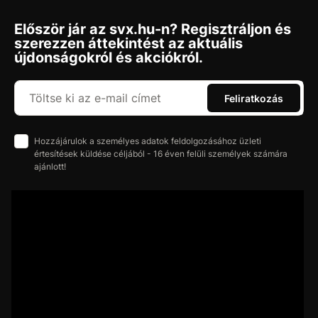
Először jár az svx.hu-n? Regisztráljon és
szerezzen áttekintést az aktuális
újdonságokról és akciókról.
Feliratkozás
Hozzájárulok a személyes adatok feldolgozásához üzleti
értesítések küldése céljából - 16 éven felüli személyek számára
ajánlott!