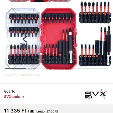
A képek illusztratívak
Gyártó
SVXtools
11 335 Ft
/ db
bruttó (27.00%)