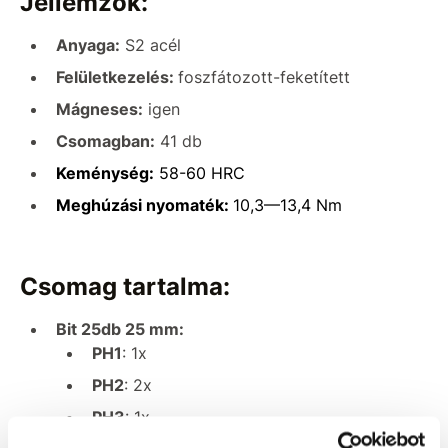
Jellemzők:
Anyaga:
S2 acél
Felületkezelés:
foszfátozott-feketített
Mágneses:
igen
Csomagban:
41 db
Keménység:
58-60 HRC
Meghúzási nyomaték:
10,3—13,4 Nm
Csomag tartalma:
Bit 25db 25 mm:
PH1
: 1x
PH2
: 2x
PH3
: 1x