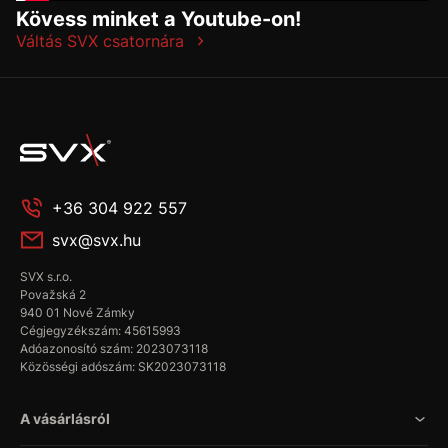
Kövess minket a Youtube-on!
Váltás SVX csatornára
+36 304 922 557
svx@svx.hu
SVX s.r.o.
Považská 2
940 01 Nové Zámky
Cégjegyzékszám: 45615993
Adóazonosító szám: 2023073118
Közösségi adószám: SK2023073118
A vásárlásról