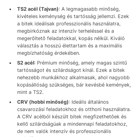
TS2 acél (Tajvan)
: A legmagasabb minőség,
kivételes keménység és tartósság jellemzi. Ezek
a bitek ideálisak professzionális használatra,
megbirkóznak az intenzív terheléssel és a
megerőltető feladatokkal, kopás nélkül. Kiváló
választás a hosszú élettartam és a maximális
megbízhatóság érdekében.
S2 acél
: Prémium minőség, amely magas szintű
tartósságot és szilárdságot kínál. Ezek a bitek
nehezebb munkákhoz alkalmasak, ahol nagyobb
kopásállóság szükséges, bár kevésbé kemények,
mint a TS2.
CRV (hobbi minőség)
: Ideális általános
csavarozási feladatokhoz és otthoni használatra.
A CRV acélból készült bitek megfizethetőek és
kellő szilárdságúak a mindennapi feladatokhoz,
de nem valók intenzív és professzionális