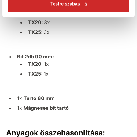
PZ2
: 2x
Testre szabás
TX15
: 2x
TX20
: 3x
TX25
: 3x
Bit 2db 90 mm:
TX20
: 1x
TX25
: 1x
1x
Tartó 80 mm
1x
Mágneses bit tartó
Anyagok összehasonlítása: