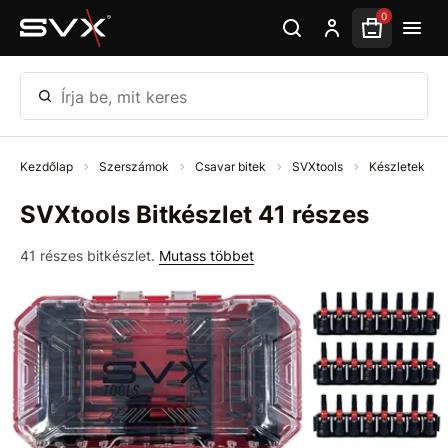
Ugrás az oldal fő részéhez
0
Írja be, mit keres
Kezdőlap
Szerszámok
Csavar bitek
SVXtools
Készletek
SVXtools Bitkészlet 41 részes
41 részes bitkészlet.
Mutass többet