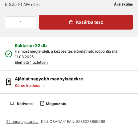
8 925 Ft
Áralakulás
ÁFA nélkül
Kosárba tesz
Raktáron 32 db
Ha most megrendeli, a kézbesítés előrelátható időpontja már
11.08.2026
Elérhető 1 üzletben
Ajánlat nagyobb mennyiségekre
Kérés küldése
Kedvenc
Megosztás
24 hónap garancia
Kód: CSADA41
EAN: 8586023859068