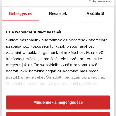
PZ1
: 1x
PZ2
: 1x
Beleegyezés
Részletek
A sütikről
PZ3
: 1x
TX10
: 2x
Ez a weboldal sütiket használ
TX15
: 3x
Sütiket használunk a tartalmak és hirdetések személyre
TX20
: 5x
szabásához, közösségi funkciók biztosításához,
TX25
: 4x
valamint weboldalforgalmunk elemzéséhez. Ezenkívül
TX27
: 1x
közösségi média-, hirdető- és elemező partnereinkkel
megosztjuk az Ön weboldalhasználatra vonatkozó
TX30
: 1x
adatait, akik kombinálhatják az adatokat más olyan
TX20 lyukas bit
: 1x
adatokkal, amelyeket Ön adott meg számukra vagy az
TX25 lyukas bit
: 1x
Ön által használt más szolgáltatásokból gyűjtöttek.
Mindennek a megengedése
Bit 12db 50 mm:
PH2
: 2x