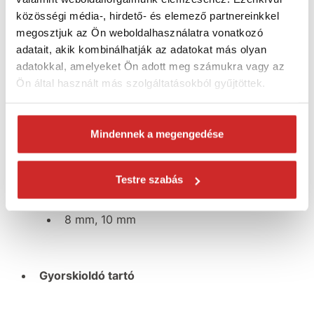
PH: 2, 3
közösségi média-, hirdető- és elemező partnereinkkel
PZ: 2, 3
megosztjuk az Ön weboldalhasználatra vonatkozó
adatait, akik kombinálhatják az adatokat más olyan
TX: 15, 20, 25
adatokkal, amelyeket Ön adott meg számukra vagy az
Ön által használt más szolgáltatásokból gyűjtöttek.
Bit 5db 75 mm:
PH: 1, 2, 3
Mindennek a megengedése
PZ: 2, 3
Testre szabás
Gola fej mágneses 48 mm:
8 mm, 10 mm
Gyorskioldó tartó