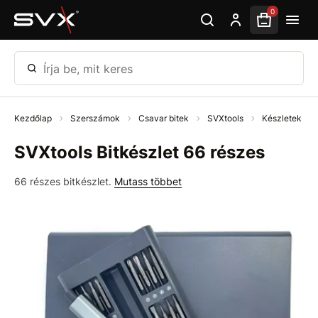
Ugrás az oldal fő részéhez
0
Írja be, mit keres
Kezdőlap
Szerszámok
Csavar bitek
SVXtools
Készletek
SVXtools Bitkészlet 66 részes
66 részes bitkészlet.
Mutass többet