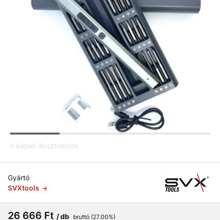
A képek illusztratívak
Gyártó
SVXtools
26 666 Ft
/ db
bruttó (27.00%)