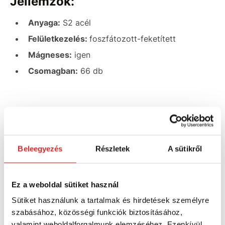
Jellemzők:
Anyaga:
S2 acél
Felületkezelés:
foszfátozott-feketített
Mágneses:
igen
Csomagban:
66 db
Csomag tartalma:
Bit 8db 25 mm:
TX: 10, 15, 20, 25, 30
Beleegyezés
Részletek
A sütikről
TX20: biztonsági
TX: 25, 30 lyukas bit
Ez a weboldal sütiket használ
Sütiket használunk a tartalmak és hirdetések személyre
szabásához, közösségi funkciók biztosításához,
Bit 7db 50 mm:
valamint weboldalforgalmunk elemzéséhez. Ezenkívül