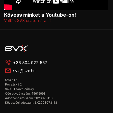
Kövess minket a Youtube-on!
Váltás SVX csatornára
+36 304 922 557
svx@svx.hu
SVX s.r.o.
Považská 2
940 01 Nové Zámky
Cégjegyzékszám: 45615993
Adóazonosító szám: 2023073118
Közösségi adószám: SK2023073118