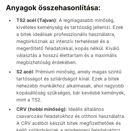
Anyagok összehasonlítása:
TS2 acél (Tajvan)
: A legmagasabb minőség,
kivételes keménység és tartósság jellemzi. Ezek
a bitek ideálisak professzionális használatra,
megbirkóznak az intenzív terheléssel és a
megerőltető feladatokkal, kopás nélkül. Kiváló
választás a hosszú élettartam és a maximális
megbízhatóság érdekében.
S2 acél
: Prémium minőség, amely magas szintű
tartósságot és szilárdságot kínál. Ezek a bitek
nehezebb munkákhoz alkalmasak, ahol nagyobb
kopásállóság szükséges, bár kevésbé kemények,
mint a TS2.
CRV (hobbi minőség)
: Ideális általános
csavarozási feladatokhoz és otthoni használatra.
A CRV acélból készült bitek megfizethetőek és
kellő szilárdságúak a mindennapi feladatokhoz,