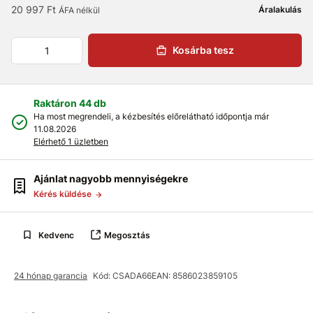
20 997 Ft
Áralakulás
ÁFA nélkül
Kosárba tesz
Raktáron 44 db
Ha most megrendeli, a kézbesítés előrelátható időpontja már
11.08.2026
Elérhető 1 üzletben
Ajánlat nagyobb mennyiségekre
Kérés küldése
Kedvenc
Megosztás
24 hónap garancia
Kód: CSADA66
EAN: 8586023859105