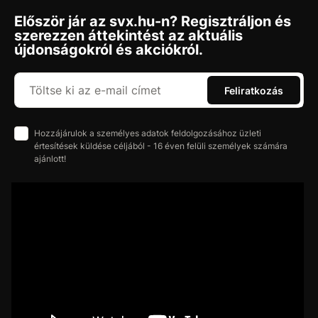
Először jár az svx.hu-n? Regisztráljon és
szerezzen áttekintést az aktuális
újdonságokról és akciókról.
Feliratkozás
Hozzájárulok a személyes adatok feldolgozásához üzleti
értesítések küldése céljából - 16 éven felüli személyek számára
ajánlott!